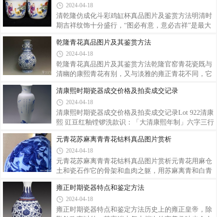
2024-04-18
陆深所撰的《春风堂随笔》，又提到了“龙泉哥窑”。
称“御窑两支笔”，与程门、王少维并称“浅绛三大
哥窑葵形洗哥窑葵形洗流传于世的哥窑经典
家”。他擅长浅绛山水、花鸟和人物画。山水画多仿
清乾隆仿成化斗彩鸡缸杯真品图片及鉴赏方法明清时
南宋名家及明代沈石田的画意；花鸟画宗华新罗一
期吉祥纹饰十分盛行，“图必有意，意必吉祥”是最大
派，笔力潇洒，设色清丽；人物画有黄慎笔意，用笔
特色。纹饰构思巧妙，寓意吉祥，富有独特而浓郁的
乾隆青花真品图片及其鉴赏方法
刚劲，落落大方；书法工行草有董其昌遗风，悠然自
民族生活情趣。御用瓷器上亦多采用，且以丰富多彩
2024-04-18
如，颇具特色，为晚清杰出的绘瓷名家。4061 清同治
的装饰手法、巧夺天工的制作工艺、超越前人的设计
金品卿浅绛彩松鹤图圆板直径：33.3cm题识：甲戌（
理念，精品迭现。各种花卉、美景、动物、人物，等
乾隆青花真品图片及其鉴赏方法乾隆官窑青花瓷既与
纹饰精心描摹于御用美器之上，共同表现“至高无
清幽的康熙青花有别，又与淡雅的雍正青花不同，它
上”的皇家气象。LOT34清乾隆粉彩鸡缸杯款识：“大
是以纹饰繁密、染画工整、造型新奇取胜。民窑青花
清康熙时期瓷器成交价格及拍卖成交记录
清乾隆仿古”六字三行篆书款尺寸：口径 8.5cm.来
种类丰富，色彩亮丽，画面多样，造型新奇。除传统
2024-04-18
源：德国私人收藏，购于1970年参阅：《清康雍乾名
的白地青花外，乾隆朝的青花还是派生出许多新品
瓷》，台北故宫博物院，1986年，页171，图1
种，把原有的传统工艺提高到一个崭新的阶段。清乾
清康熙时期瓷器成交价格及拍卖成交记录Lot 922清康
隆一朝六十年，是清代封建社会发展的鼎盛时期，瓷
熙 豇⾖红釉镗锣洗款识：「⼤清康熙年制」六字三⾏
器生产取得了空前的繁荣，青花瓷也达到了登峰造极
楷书款D：11.8cm估价：RMB 500,000-800,000镗锣洗
元青花苏麻离青青花钴料真品图片赏析
的程度。此时，景德镇御窑厂规模庞大，在督陶官的
为康熙朝新创的⽂房名品，传世品⻅有豇⾖红釉、天
2024-04-18
管理下，每年烧造各种瓷器都在数十万以上，烧出的
蓝釉品种，其中以豇⾖红釉最为著名。拍品敛口，扁
瓷器无论是工艺技巧还是装饰艺术都已达到了炉
圆腹，器形规整，外壁满施豇⾖红釉，釉⾯莹润，耐
元青花苏麻离青青花钴料真品图片赏析元青花用麻仓
⼈寻味。豇⾖红为康熙红釉中最名贵的品种，因釉⾊
土和瓷石作它的骨架和血肉之躯，用苏麻离青和白青
似豇⾖⽽得名。由于所施铜红釉敏感易变，经常呈现
釉作衣裳，以高超的绘画技术神韵给瓷器赋予灵魂，
雍正时期瓷器特点和鉴定方法
不同的釉⾯变化，按⾊泽深浅及斑块&#
所以它在全世界拍卖史上屡屡创高价位记录，已经树
2024-04-18
立起它的霸主地位。人们对元青花的青睐有增无减，
对元青花的研究也方兴未艾。同时，因为利益所驱
雍正时期瓷器特点和鉴定方法历史上的雍正皇帝，除