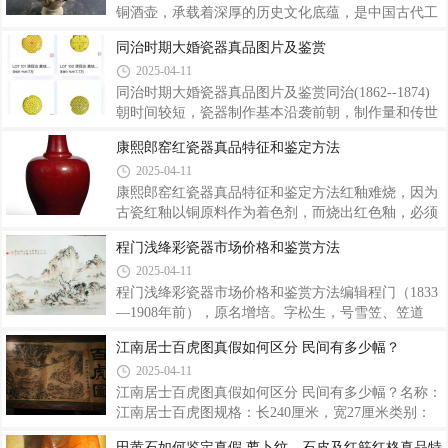
出 40 位举世无双的人物，上至帝王将相，下至孝女
铜酒壶，承载着深厚的历史文化底蕴，是中国古代工
诗人，如留侯张良、西楚霸王项羽、史学家司马迁、
艺品中的杰出代表，在收藏界一直备受瞩目。宣德年
同治时期大婚瓷器真品图片及鉴赏
诗人李白等。画谱以图文并茂的形式呈现，不仅人物
间（1426 年 - 1435 年），正值明朝国力强盛、经济
2025-04-11
造型生动传神，刻工精美绝伦，而且每帧都配有朗朗
繁荣的时期 ，文化艺术领域也迎来了蓬勃发展的黄金
上口的乐府诗，毛奇龄在序中称赞其 “是谱名
阶段。明宣宗朱瞻基是一位极具艺术修养和品味的皇
同治时期大婚瓷器真品图片及鉴赏同治(1862--1874)
帝，他对各类工艺品的制作极为重视，不仅大力支
朝时间较短，瓷器制作基本沿袭前朝，制作量和传世
持，甚至还亲自参与设计与监制，使得这一时期的工
量较少。官窑器值得一提的是同治皇帝大婚时的定烧
康熙郎窑红瓷器真品特征和鉴定方法
艺品制作达到了前所未有的高度。在宣德皇帝的倡导
用瓷，一般器型硕大，彩绘多红，寓意多为龙凤呈
2025-04-11
下，宫廷集中了全国最优秀的工匠，他们汇聚一堂，
祥、吉祥如意、多子多福、鸿喜齐天等，但存世极少;
将各自精湛的技艺发挥得淋漓尽致，共同致力
其二为慈禧用瓷，器物一般款识为口沿下有“大雅
康熙郎窑红瓷器真品特征和鉴定方法红釉难烧，因为
斋”楷书款及“天地一家春”印章式篆书宽、外底有“永
古瓷红釉以铜原料作为着色剂，而烧出红色釉，必须
庆长春”红彩楷书款。7月16日，2021羿趣春拍“北京
要用1300摄氏度的高温烧制，而且对于烧成的气氛要
程门浅绛彩瓷器市场价格和鉴赏方法
工艺美术”专场上，四件同治大婚瓷引起现场藏友的
求很严。在明代早期永乐。宣德年间，景德镇窑才正
2025-04-11
关注和追捧，即使器身有瑕，也没有阻碍买家们的出
真烧成通体鲜红的高温铜红釉瓷器。但是到了明代中
价热情。| 清同治 黄釉粉彩百蝶纹盘 || 清
期，红釉的烧造技术就失传了。历经了400余年，到
程门浅绛彩瓷器市场价格和鉴赏方法编辑程门（1833
了清代康熙晚期，郞窑才又成功的烧制出高温铜红釉
—1908年前），原名增培。字松生，号雪笠、笠道
瓷器。也就我们现在先看到的郞窑红。郎窑红是铜红
人，安徽黟县五都田段村人，是浅绛彩绘艺术的集大
江南居士百虎图真假如何区分 民间有多少幅？
釉中较鲜艳的一种，其釉面光洁透亮，有玻璃质感，
成者。《黟县四志·人物志》中记：“程门……幼聪
2025-04-11
开纹片并有牛毛纹，釉色深浅不一。色深者红艳，
慧，工书善画，作行书随意为之，有不衫不履游行自
有“明如镜、润如玉、赤如血”的特征，其釉色莹
如之致。画尤精妙绝伦，凡山水、人物、花卉以至
江南居士百虎图真假如何区分 民间有多少幅？名称：
鸟、鱼、虫、兽兼擅其长。其得力于唐宋元明及国初
江南居士百虎图规格：长240厘米，宽27厘米类别：
诸大家者甚深。故所谓直到古人。咸同时名噪大江南
字画整幅画作内容极其浩大又布局合理，画面繁复而
田黄石如何鉴定真假 萝卜纹、石皮及红筋红格真品特