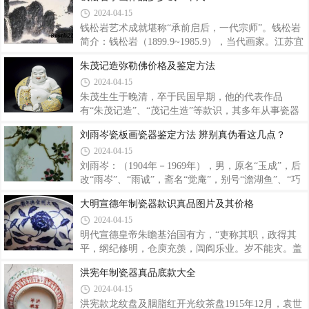
拍卖价格75万。4、故园今夜 333.50万尺寸：
汪藩、汪章、汪友棠、俞子明、梅峰樵、徐善琴、许
2024-04-15
138.5×70cm拍卖时间：2018-12-06是幅丰子恺作品8.7
品衡、方家珍、余焕文十人。)他的博古图堪称第
尺，每平方尺拍卖价格38万。5、1949年作
一，无人能比。就是画在瓷器 上，也是多姿多彩，可
钱松岩艺术成就堪称“承前启后，一代宗师”。钱松岩
拔头筹。程门、汪藩、汪章、余筱秋、许品衡、清虚
简介：钱松岩（1899.9~1985.9），当代画家。江苏宜
氏、江湖散人等都为清末民初浅绛彩瓷丹青高手。其
兴人，曾任江苏省国画院院长、名誉院长，江苏省美
朱茂记造弥勒佛价格及鉴定方法
中，许品衡的博古帽筒彩料多为光绪 硬粉彩，画面纷
术家协会主席，中国美术家协会常务理事、顾问，第
2024-04-15
繁复杂，具有传统的博古画风韵。许品衡为光绪年间
四、五、六届全国人大代表，是当代中国山水画主要
御窑厂画师，擅长粉彩博古纹。南京博物院
代表人之一。钱松岩画风早年受石涛影响颇深。但他
朱茂生生于晚清，卒于民国早期，他的代表作品
不拘限于形似，而强调骨法用笔，喜用雄浑古拙
有“朱茂记造”、“茂记生造”等款识，其多年从事瓷器
之“颤笔”，自诩为“浑厚沉着”。在运用色彩上更大胆
生产，晚清是宫廷造陶瓷弥勒佛大师，技艺精湛高
刘雨岑瓷板画瓷器鉴定方法 辨别真伪看这几点？
突破、绚丽明艳、五彩斑斓、令人振奋，过目难以记
超，名声赞誉远播。随着陶瓷市场弥勒佛需求量大
2024-04-15
怀。钱松岩作画虽把“师古人”为基根，但更注意培养
增，朱茂生将原来只对宫廷的瓷器转向民间，当时印
对事物观察和揣摩。上世纪五十年代，功
款就有“茂记生造”，一看即知乃大师亲手力作，此时
刘雨岑：（1904年－1969年），男，原名“玉成”，后
正是朱茂生艺术创作最顶尖的时期。朱茂记造弥勒佛
改“雨岑”、“雨诚”，斋名“觉庵”，别号“澹湖鱼”、“巧
图片大肚弥勒佛又称大肚弥来佛。中国佛教寺院中的
翁”、“竹人”，室名“饮冰斋”（前期）“觉庵”（后
大明宣德年制瓷器款识真品图片及其价格
一尊大乘佛教的佛像，通常将其尊俸在寺庙的前殿。
期）。安徽太平（今黄山市黄山区）人，珠山八友瓷
2024-04-15
由于大肚弥勒佛像慈颜善目，笑口常开，反而形象化
板画大师之一，中国陶瓷美术大师，世居江西省波阳
的代表了大乘佛教的宽宏大量，慈悲为怀的宗旨
县。一九二三年毕业于江西陶业学校，后至景德镇从
明代宣德皇帝朱瞻基治国有方，“吏称其职，政得其
事陶瓷艺术创作活动。祖籍安徽省太平县，出生于江
平，纲纪修明，仓庾充羡，闾阎乐业。岁不能灾。盖
西省鄱阳县。在鄱阳县城，年幼的刘雨岑受邻近一家
明兴至是历年六十，民气渐舒，蒸然有治平之象
洪宪年制瓷器真品底款大全
裱画店的影响，从观画到习画，遂拜波阳知名画家潘
矣”，史称“仁宣之治”。他还深谙艺术，在诗、书、画
2024-04-15
勾字（一说为潘陶宇）学艺，还念了几年私塾，l918
及游艺等方面都具有很高造诣，以致彼时雕漆、范
年改填波阳籍，考入饶州江
金、织绣、制墨、埏埴等诸类宫廷工艺品皆成就斐
洪宪款龙纹盘及胭脂红开光纹茶盘1915年12月，袁世