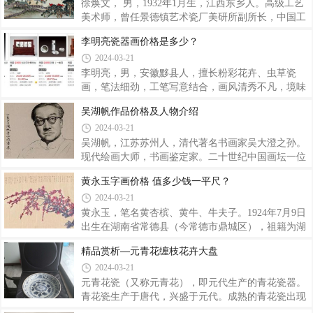
近期价格有所回落，但
梅兼竹，花卉鱼虫兽与人。画法惟宗南北派，作风不
徐焕文， 男，1932年1月生，江西东乡人。高级工艺
让东西邻。聊将此幅留鸿爪，只当吾济自写真。”这
美术师，曾任景德镇艺术瓷厂美研所副所长，中国工
首诗比较全面地概括了“珠山八友”绘画的历史面
艺美术学会高级会员，江西省美术家协会会员。他师
李明亮瓷器画价格是多少？
貌。“珠山八友”是中国景德镇陶瓷艺术最优秀的代
承“珠山八友”之一汪野亭之子汪少平先生，以陶瓷粉
2024-03-21
表，是20世纪景德镇陶瓷艺术的改革先驱，是景德镇
彩山水见长，1959年绘制的“英雄城－南昌大型瓷板
陶瓷艺术发展的开路先锋。继“珠山八友”之后又出
画”送北京人民大会堂陈列，1990年创作的“庐山风光
李明亮，男，安徽黟县人，擅长粉彩花卉、虫草瓷
瓷板”为江西省赠香港名人沈炳麟先生的礼品，1995
画，笔法细劲，工笔写意结合，画风清秀不凡，境味
年设计的“井岗山主峰瓷盘”为中央组织部和江西省委
隽永，系江西“珠山小八友”之一。其所绘花卉、虫草
吴湖帆作品价格及人物介绍
作为赠予中国科学院和中国工程院院士的赠品，并有
有轻灵活泼之趣，特别在瓷面上尤显画面明朗秀润，
2024-03-21
多件作品发表及被馆藏机构收藏。传略载入《中国当
质感浓淡相间，粗细有致，生趣盎然。时江西景德镇
代美术家人名录》、《中国当代陶瓷美
绘瓷风格多见为人物、山水、花鸟题材，可李明亮画
吴湖帆，江苏苏州人，清代著名书画家吴大澄之孙。
技却独树一帜，他以双勾填彩之法，用工细清丽的笔
现代绘画大师，书画鉴定家。二十世纪中国画坛一位
墨在瓷面上表现花鸟虫栖花飞草之态，不但富丽明
重要的画家，他在中国绘画史上的意义其实已远超出
黄永玉字画价格 值多少钱一平尺？
媚、雅致大方，而且所绘花鸟虫鱼，形态逼真，甚至
他作为一名山水画家的意义。著有《联珠集》《梅景
2024-03-21
达到“花有露珠，蝶有茸毛”的效果，的确令人眼目一
画笈》《梅景书屋全集》《吴氏书画集》《吴湖帆山
新。为民国期间草虫绘画高家。所作尤得轻灵
水集锦》及多种《吴湖帆画集》行世。收藏宏富，善
黄永玉，笔名黄杏槟、黄牛、牛夫子。1924年7月9日
鉴别、填词。山水从“四王”、董其昌上溯宋元各家，
出生在湖南省常德县（今常德市鼎城区），祖籍为湖
冲破南北宗壁障，以雅腴灵秀、缜丽清逸的复合画风
南省的凤凰县城。土家族人。现为中央美术学院教
精品赏析—元青花缠枝花卉大盘
独树一帜，尤以熔水墨烘染与青绿设色于一炉并多烟
授，曾任版画系主任。1946年，他和张梅溪结婚。 黄
2024-03-21
云者最具代表性。自2014年春拍，朵云轩盛大推出朱
永玉、中国画院院士，受过小学和不完整初级中学教
昌言藏吴湖帆字画专场以来，吴湖帆的画作
育。因家境贫苦，12岁就外出谋生，流落到安徽、福
元青花瓷（又称元青花），即元代生产的青花瓷器。
建山区小瓷作坊做童工，后来辗转到上海、台湾和香
青花瓷生产于唐代，兴盛于元代。成熟的青花瓷出现
港。14岁开始发表作品，以后一段时间主攻版画，其
在元代的景德镇，纹饰最大特点是构图丰满，层次多