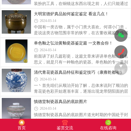
窑“金丝铁线”九大特点哥窑属中国宋代名扬四海的五
装扮的工具，在铜镜这东西出现之前，人们只能通过
大名窑之一，其中的哥窑更是以其独特的“金丝铁
水面来照脸，再后来有了铜器，就用铜盆装水来照
大明宣德炉真品如何鉴定鉴定 看这几点！
线”而著称。明代《格古要论》中有这样的描述：“哥
脸，这种铜盆被称为鉴，所以铜镜也可以称作鉴。每
2024-03-14
窑纹取冰裂、鳝血为上，梅花片墨纹次之。细碎纹，
个朝代的铜镜都具有那个时期的显著特征，从镜的形
纹之下也。”关于金丝铁线是如何形成的，
状，镜的铭文，镜的纹饰方面都可以看出那个时代的
中国有一类古物，属于小门类大喜欢。何谓小门类，
铸造工艺和水平。再提一嘴，博物馆里的铜镜为何不
是说这类古物范围非常的狭窄，在古董收藏鉴赏领域
以正面示人？有个说法是这铜镜有辟邪的功能，所以
属于小品种。何谓大喜欢，是说这类古物雅俗共赏，
单色釉之弘治黄釉瓷器鉴定篇 一文教会你！
正面对着人照不吉利，可能还招灾。不过本人认为，
知名度极高。紫砂壶和宣德炉就分别是陶瓷类古董和
2024-03-14
纯属是正面锈的没眼看了！在收藏圈里，铜镜一直归
铜器类古物之中的此类型。宣德炉是明代宣德年间，
类在杂项，市场长期不看好。但是从2010年开始
在皇帝朱瞻基的亲自督促下第一次采用黄铜制作的香
前面讲了好几篇彩瓷，这篇文章来讲讲单色釉。顾名
炉。据传，明宣德炉只做了三千件。即使有流落到民
思义，就是只有一种釉色的瓷器。单色釉的专一是别
间，那各位收到真品宣德炉的概率是非常之少的。宣
有一番风情，赏过粉彩性率真，见过青花国风美，念
收起
清代青花瓷器真品特征和鉴定技巧（康雍乾都有）
德炉也被称为炉中的珍品，能收到一件真的宣德炉对
过珐琅西洋风，不如单色釉的一往情深，在一种颜色
2024-03-14
于藏家来说真是天大的好事！真正的宣德炉十分精
上做到极致很是让人赞叹。各种釉色各有千秋，这次
美，所用材料也是十分贵重，在当朝也只有达官
重点说说黄釉。黄与皇同音，正所谓黄袍加身，立为
一丶首先咱们从顺治开始了解，总体来说到了顺治的
至尊。天地玄黄，宇宙洪荒。黄色就意味着大地，对
青花瓷色彩开始逐渐丰富，逐渐出现龙带阴阳面的层
封建统治者来说，黄色代表着吉祥富贵，之后慢慢的
次变化顺治的青花主要有两点：土青（又名石子
慎德堂制瓷器真品的底款图片
成为了皇家的代表颜色，意味着尊贵和权力。那时候
青）：土青的主要特点就是模糊无光，用放大镜放大
2024-03-14
皇上对黄色的使用有着相当严格的管制，官吏和平民
以后能明显看到没有光泽，模糊呈灰蓝色，这也是延
百姓禁止穿戴黄衣，其后果严重到满门抄斩。
续了明晚期的特征！主要用于庙宇或祠堂供器，这也
慎德堂制瓷器真品的底款图片道光时期的中国处于封
是顺治的青花一直卖不过康熙的主要原因！2.上等浙
建社会的末期，清王朝已在衰落，国家日趋贫弱，危
料：主要特征，清脆艳丽，甚至比康熙的青花还要美
机四伏，社会矛盾十分尖锐。景德镇官窑瓷器的生产
首页
鉴赏交流
在线咨询
清代珐琅彩瓷器真品图片赏析（高清图）