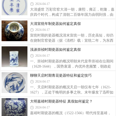
2024-04-17
一。色深者红艳，有“明如镜、润如玉、赤如血”的特
等，但存世极少;其二为慈禧用瓷，器物一般款识为口
征，其釉色莹澈浓艳，仿佛初凝的牛血一般，光彩
沿下有“大雅斋”楷书款及“天地一家春”印章式篆书
大清盛世 万彩官窑大清一朝，康熙，雍正，乾隆，嘉
宽、外底有“永庆长春”红彩楷书款。7月16日，2021
庆四个时代，构成了清朝二百馀年国力由弱到强，由
羿趣春拍“北京工艺美术”专场上，四件同治大婚瓷引
强到弱的主要发展脉络。这四个时代政局基本稳定，
大清宣统年制瓷器如何鉴定真假
起现场藏友的关注和追捧，即使器身有瑕，也没有阻
经济繁荣，文化艺术也同样兴盛发展。清朝的瓷器，
2024-04-17
碍买家们的出价热情。| 清同治 黄釉粉彩百蝶纹盘 ||
在继承前朝的艺术成果的同时，发展出了远超前代的
清同治 黄地粉彩百蝶喜字纹盘 ||
瓷器精品，在中国陶瓷艺术的发展过程中，佔有不可
宣统时期的瓷器概况清末宣统一朝，历史虽短，却仍
替代的地位。制作精巧 天物万备在经历了明清战事的
在烧制官窑瓷器（据《清档》载：宣统二年，为东西
影响，瓷业在康熙时期逐步得到了恢复和发展，到了
陵烧造供器登、豆、爵、罐、盘、碗一批，多为白釉
浅谈崇祯时期瓷器如何鉴定真假
康熙朝的后半期，制瓷工艺达到了前所未有的高水
素瓷），可惜品种有限，数量较少，故传世品不多，
2024-04-17
平。清人陈浏曾赞誉说：世界之瓷，以吾华为最；吾
甚为珍稀。此时，官窑器的造型及品种，仍沿袭光绪
华之瓷，以康熙为最。这“最”字，在产量，
旧制，但质地细白玲珑的胎体却更接近于近现代额玲
一、崇祯时期瓷器的概况明朝末代皇帝崇祯在位期间
珑瓷器。就常见的宣统各类官窑器来说，其制作可谓
（1628-1644），国势衰退，内优外患频繁，朝政处
少而精：瓷质优良，胎薄体轻，器型规严，绘工细
于风雨飘摇之中，终于有“甲中之变”，在李自成率领
聊聊天启时期青花瓷器特征和鉴定技巧
腻。青花器的色泽甚为鲜艳，其调明快青亮；五彩和
的波澜壮阔的农民起义中覆灭。此时，景德镇官窑一
2024-04-17
珐琅彩的制作也具一定水准；青花加胭脂紫料彩及粉
度停废，而民窑则随意烧制，瓷器生产工艺明显低
彩的传统器仍很规范；其他各色釉，如珊瑚红、
下。崇祯一朝，由于处于明、清两代交替之际，故此
一、天启时期瓷器的概况天启一朝仅有七年（1621-
时的瓷器除具有明代风格外，也孕育、萌发着清代瓷
1627），正处于晚明的多事之秋。末年爆发了迅即如
器的某些特征。对一些跨越明、清两代的器物，其中
势如燎原的农民大起义，统治中国两个半世纪的明代
大明嘉靖时期瓷器特征 真假如何鉴定？
究竟哪些是崇祯时期的？哪些是清代顺治、康熙甚至
政权，终于走上崩溃的穷途末路。此时，景德镇的御
2024-04-17
是雍正时期的？日前国内外陶瓷界上尚有不同的看法
窑厂更是萧条冷落，逐渐停产歇业。所烧制的宫窑器
与争论，有待于我们用发展的眼光，对之进行排
物与昔日相比，其品类与产量已经缩减至历史上最低
嘉靖时期瓷器的概况（1522-1566）明代传至嘉靖，