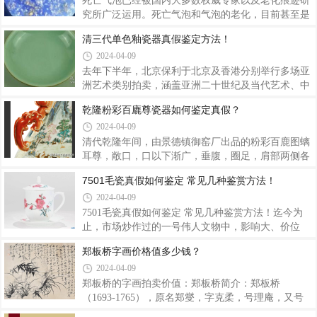
没有釉的地方渗透出来，就出现了铁足的效果
来。”要求把瓷器烧成雨后青天的颜色。清梁同书的
死亡气泡已经被国内大多数权威专家以及老化痕迹研
《古窑瓷器鉴定考》云：“柴窑，后周柴世宗所烧，
究所广泛运用。死亡气泡和气泡的老化，目前甚至是
以其姓柴故名……制精色异，为诸窑之冠。”柴窑为
以后都不可能仿造。所谓的，死亡气泡以及老化气泡
清三代单色釉瓷器真假鉴定方法！
我国历代名瓷之魁，然而传世真品极为稀少，后人因
可以仿造，是不懂的菜鸟以及景德镇作假者的谣言。
2024-04-09
此多对其赞誉叹惋不止。北宋仁宗朝时，已经很难见
他们作做旧的老化气泡和真正的老化气泡不是一回
到柴瓷的真容。欧阳修《归田录》云：“柴氏窑
事，做旧者做的老化气泡烧窑前胎上涂抹脏土水再上
去年下半年，北京保利于北京及香港分别举行多场亚
釉，跟死亡气泡，老化气泡是两码事。瓷器，不完全
洲艺术类别拍卖，涵盖亚洲二十世纪及当代艺术、中
所有的瓷器都有气泡，在收藏中，我们得到的是：凡
国书画、中国瓷器及艺术品，成交总额近55亿美元，
乾隆粉彩百廘尊瓷器如何鉴定真假？
是釉上彩，基本上是没有气泡的，凡是釉下彩，一般
其中，佳士得2020香港秋季拍卖创下逾24.5亿港元
2024-04-09
都是有气泡的。有气泡的瓷器：青花瓷、单色釉。没
（3.16亿美元）成交总额；保利拍卖系2017上半年总
有气泡的瓷器：粉彩、法郎彩、广彩等等。斗彩
成交额35.8亿元人民币。其中，北京保利2020年的十
清代乾隆年间，由景德镇御窑厂出品的粉彩百鹿图螭
五周年秋季拍卖会成交55亿元；中国嘉德2020年春拍
耳尊，敞口，口以下渐广，垂腹，圈足，肩部两侧各
五天36个专场总成交额31亿元人民币，其中6个专场
饰红彩螭龙耳，造型庄重大气。尊体绘有百鹿衬以参
7501毛瓷真假如何鉴定 常见几种鉴赏方法！
成交额过亿，3件书画作品成交价超亿元，13件拍品
天古木、山峦叠嶂及瀑布溪流，岩上清泉奔泻，岩下
2024-04-09
打破成交纪录，5个专场获得“白手套”……盛夏7月，
流水潺潺。苍松古朴有力，灵芝、花草点缀其间，整
春拍槌声未尽，夏拍接踵又至。本期信息时报《
体构图疏朗。画面中山石、树干以褚、黑等彩作画，
7501毛瓷真假如何鉴定 常见几种鉴赏方法！迄今为
树叶多绿彩施绘，色彩浓重，苍松翠柏下群鹿或追
止，市场炒作过的一号伟人文物中，影响大、价位
逐、或相偎、或憩息、或低鸣，姿态各异，全景以静
高、最神秘的莫过于“毛瓷”。只是因为没有官方的正
郑板桥字画价格值多少钱？
衬动，相互呼应，充满生机，自然逼真。整器绘工精
式版本，这才给民间传说有了想象的空间。1996年12
2024-04-09
细流畅、色彩雍容大方，构图之巧妙与典雅之器型浑
月14日，毛瓷在北京太平洋拍卖有限公司首次亮相，
然一体，寓言吉祥。底部落青花“大清乾隆年制
68件主席用瓷瞬间拍卖一空，总成交870万元人民
郑板桥的字画拍卖价值：郑板桥简介：郑板桥
币，平均每件12.2万元。“毛瓷”的珍贵开始为世人所
（1693-1765），原名郑燮，字克柔，号理庵，又号
知。据说，1996年文莱王室曾欲以550万美元的价格
板桥，人称板桥先生，江苏 兴化 人，祖籍 苏州 。