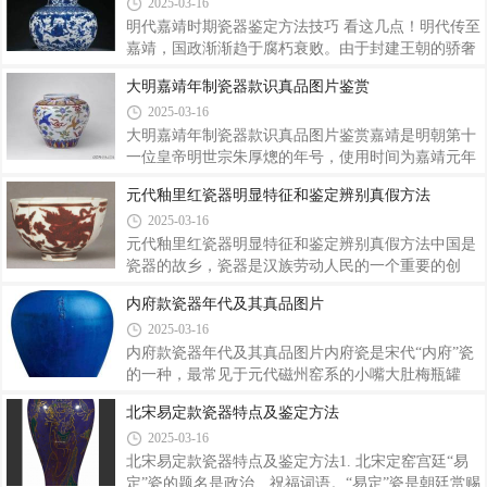
2025-03-16
颜色瓷器，那你就可以怀疑是不是霁蓝釉瓷器了，霁
后，经久不衰，其丰富的造型、精美的纹饰、高雅的
蓝釉也称霁青，又称积蓝釉、祭蓝釉，称霁青是因
气质，深受国人喜爱，成为明清瓷器的主流。不仅如
明代嘉靖时期瓷器鉴定方法技巧 看这几点！明代传至
此，青花瓷还远销海外，有着强大的生命力，受到中
嘉靖，国政渐渐趋于腐朽衰败。由于封建王朝的骄奢
国周边国家的推崇与仿制。天津博物馆收藏明清青花
淫逸，横征暴敛，加上自然灾害的祸及，此时已是国
大明嘉靖年制瓷器款识真品图片鉴赏
瓷数目众多，各时期具有代表性的器物均有收藏，皆
库空虚，民力耗竭；同时贪官污吏横行，激起人民的
2025-03-16
成体系，为馆藏品特色之一。笔者就天津博物馆藏明
不满和反抗，此起彼伏的农民奇异，动摇了封建王朝
代青花瓷器中几件代表性器物做简单分析。洪
的根基，明代统治至此每况愈下。此时的景德镇瓷
大明嘉靖年制瓷器款识真品图片鉴赏嘉靖是明朝第十
器，风格与前朝相比大不相同，大型器物如大龙缸、
一位皇帝明世宗朱厚熜的年号，使用时间为嘉靖元年
大罐、葫芦瓶、大盘等的制作日益增多，而且一般都
（1522年）至嘉靖四十五年（1566年），一共使用四
元代釉里红瓷器明显特征和鉴定辨别真假方法
比较粗糙，不注重修胎，甚至琢器腹部的胎体衔接痕
十五年，是明朝使用第二长的年号（仅次于明神宗万
2025-03-16
迹比明初还要明显。但官窑的小件器物仍很精细，只
历帝的四十八年）。明世宗是明朝实际掌权时间最长
是与成化、弘治、正德时色调和风格不同而已。
的皇帝。嘉靖 五彩云鹤纹罐嘉靖朝期间曾多次爆发农
元代釉里红瓷器明显特征和鉴定辨别真假方法中国是
民暴乱，国力衰弱。景德镇官窑开始施行“官搭民
瓷器的故乡，瓷器是汉族劳动人民的一个重要的创
烧”制度，由于民窑“钦限”器的烧造促进了制瓷技术进
造，距今已有4200年的历史。唐代以前瓷器一直是实
内府款瓷器年代及其真品图片
步，缩小了官窑器和民窑器之间的差别，嘉靖民窑精
用器的代表，但到了宋代瓷器逐渐成为了达官显贵，
2025-03-16
瓷已与官窑器之间无明显差别，同时嘉靖官窑与明早
文人墨客身份和地位的象征，各种精美的瓷器逐渐走
期官窑的水平也产生出较大差距。嘉靖 青
进了人们的视野中，从那时起就流传了一句话叫
内府款瓷器年代及其真品图片内府瓷是宋代“内府”瓷
做：“家无瓷不贵，室无瓷不雅。”可见，瓷器在人们
的一种，最常见于元代磁州窑系的小嘴大肚梅瓶罐
心目中有着无法代替的地位。此大明永乐釉里红龙纹
上，以梅瓶为最。“内府”用于陶瓷。有人说是宋朝开
北宋易定款瓷器特点及鉴定方法
虎头罐，高约45厘米，最大直径约39厘米。口部绘制
始的，但没有真实。而且明代的“内府”瓷器更是凤毛
2025-03-16
卷草纹，颈部绘缠枝花卉纹，肩部绘牡丹花，腹部的
麟角。史料只说明代永乐、宣德内府在景德镇烧制瓷
主纹饰绘制的是龙纹，足部画的是仰莲纹。, 秋季
器，永宣以后很少提及。我们的先人很早就大胆地在
北宋易定款瓷器特点及鉴定方法1. 北宋定窑宫廷“易
陶瓷上绘有纹饰了。明清世俗化倾向的纹饰成为陶瓷
定”瓷的题名是政治、祝福词语。“易定”瓷是朝廷赏赐