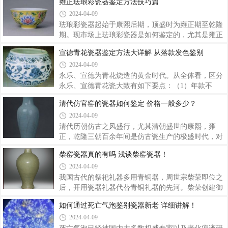
雍正珐琅彩瓷器鉴定方法技巧篇
填彩，或用没骨画法直接画花纹的主干、枝叶，支撑
展，深受邻近越窑、瓯窯、婺州窑的影响。南宋 龙泉
2024-04-09
起画面的骨架。康熙粉彩瓷器鉴定三、粉彩瓷器，官
窑青瓷五管瓶烧造龙泉青瓷的窑室为沿着山坡修筑的
窑作坊的御窑厂烧制。民窑作坊也烧制。从社会
龙窑，北宋时龙窑窑身冗长，室内火候、温度掌控不
珐琅彩瓷器起始于康熙后期，顶盛时为雍正期至乾隆
易，烧出来的青瓷釉色黄绿不齐。到了南宋，龙窑窑
期。现市场上珐琅彩瓷器是如何鉴定的，尤其是雍正
身缩短，有助于火候、温度的改善，匣钵普遍使用。
珐琅彩瓷器，今天小编这里就跟大家分享下清代珐琅
宣德青花瓷器鉴定方法大详解 从落款发色鉴别
南宋中期烧成了著名的粉青釉，器型也更加丰富，尤
彩瓷器的主要鉴别要点，供大家参考。雍正珐琅彩瓷
2024-04-09
以鬲式炉、堆塑龙虎盖罐、双耳瓶、八卦炉为典型
器鉴定：珐琅彩瓷器是在康熙皇帝的亲自授意下而创
器。南宋 龙泉窑青瓷五管瓶器物胎色灰白，釉
造的新品种，因仿制于铜胎画珐琅器，所以珐琅彩又
永乐、宣德为青花烧造的黄金时代。从全体看，区分
称瓷胎画珐琅。珐琅彩瓷器的制作不同于其它瓷器，
永乐、宣德青花瓷大致有如下要点：（1）年款不
先由景德镇御窑厂制作优质素胎，送至皇宫，再由宫
同，宣德青花瓷中很大部分有“大明宣德年制”或“宣德
清代仿官窑的瓷器如何鉴定 价格一般多少？
廷画师绘画，最后由清宫造办处的珐琅作坊进行二次
年制”官窑款。（2）宣德窑器所用青花料有两种：一
2024-04-09
烧制。珐琅彩瓷器的画功特别讲究，多为工笔画，细
种是进口的苏麻离青，由于其含锰量低、含铁量高，
腻传神，各个朝代有所不同。如康熙时期的珐
烧后色泽浓翠而有铁斑。另一种是国产钴料，由于因
清代历朝仿古之风盛行，尤其清朝盛世的康熙，雍
产料含锰量高、含铁量低，因此色泽带灰而没有铁
正，乾隆三朝百余年间是仿古瓷生产的极盛时代，对
斑，但宣德官窑器中有一类青花色泽偏淡，但并不带
于官窑的仿造更是蔚然成风。清仿官窑瓷盘乾隆时期
柴窑瓷器真的有吗 浅谈柴窑瓷器！
灰暗色，且无铁斑，极为幽雅，应是采用精炼的国产
的仿官窑有两种制作方法，一是为模仿南宋官窑“紫
2024-04-09
料绘画烧制而成，或是两种料配伍使用的结果。
口铁足”特征，特在胎中配入紫金土，使之呈现出官
（3）和永乐青花制作一样，宣德青花瓷着彩时系用
窑的效果。例如下图这件印有“大清乾隆年制”印章的
我国古代的祭祀礼器多用青铜器，周世宗柴荣即位之
产品，这件瓷器是乾隆时期的官窑款式，仿的就是宋
后，开用瓷器礼器代替青铜礼器的先河。柴荣创建御
代的官窑。它为了达到宋代官窑的细致，尤其是紫口
窑--即后世所谓的柴窑，诏令制造祭祀所用的瓷礼器
如何通过死亡气泡鉴别瓷器新老 详细讲解！
铁足，就在胎里面加上，含有铁元素的一种瓷土。这
及皇宫所用的日用陶瓷。窑匠向柴荣征求瓷器的颜色
2024-04-09
种瓷土在它修足的地方是没有釉的，它的铁元素会从
时，柴荣指示：“雨过天青云破处，者般颜色作将