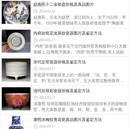
加“珠山八友”的月圆会活动，擅长粉彩与浅绛彩，重
壶春瓶、梅瓶、锥把瓶、将军罐、花觚、灯笼尊、
赵惠民十二金钗盘价格及真品图片
视写生，尤善以秃笔作粉彩山水。汪大沧对艺术的追
洗、盆、烛台、鱼缸等。小件器物丰富多彩，酒杯多
2024-03-19
求是认真严格的，画任何一件作品，所要表现的题材
种多样，有套杯、卧足小杯、铃铛式小杯。形制较小
对象，他都要到生活中去感受和写生。他善于画浅
的器物有笔筒、冬瓜罐、鼻烟壶、鸟食罐等都较为新
赵惠民，艺名为赵壁，浙江绍兴人，生于1922年，卒
颖，均为道光期间的典型器。新呈现形状像冬瓜
寸年。1959年被景德镇市人民政府首批授予“陶瓷美
的“冬瓜罐”，外型特别。全体看，道光青花制造技术
术家”，系中国工艺美术协会会员，中国美术家协会
内府款暗花龙凤纹瓷器图片及鉴定方法
不是很精，进化论大小器皿方正锋芒清楚，线条不优
江西分会会员，曾任景召镇市政协常委，景德镇市美
2024-03-17
美，个别较蠢笨，瓶类上下份额不是很和谐，制造精
协理事。赵惠民习艺之初，以吴道子、仇英、周舫、
巧的器物很少。大清道光年制官窑瓷器底款图片赏
马骀、吴友如画家之画风画技为宗，又经专业培训，
“内府”款瓷器,最多见于元代磁州窑系梅瓶和小口大腹
并在长期研究和创作陶瓷人物绘画的艺术实践中，从
瓷罐上,以梅瓶为最多。“内府”款用于陶瓷,有人说始
陶瓷装饰角度出发、溶古今人物绘画之优长，结合瓷
于宋代,但不见实物,且明代“内府”款的瓷器并不多见,
宋代定窑瓷器价格及鉴定方法
绘特点，把握器形、材质、烧成的变化，逐步形成了
史料上都只讲明代永乐、宣德内府在景德镇烧制瓷器,
2024-03-17
清新秀丽、工致典雅之画风。他从艺60年来，创作成
而永宣以后很少再提。“内府”书写在瓷器上,其含义很
果丰硕，成就卓著，享誉海内外。他的瓷画作
少有人专门考证。人们常认为内府即大内,泛指宫廷而
宋瓷是中国瓷器史上的一座高峰，“汝、官、哥、
言;也有人认为内府即内务府,把元明时的内府与清代
定、钧”五大名窑名传天下。五大名窑以釉色取胜，
之内务府等同起来,这种认识可能不太确切。古代指内
千百年来受文人士大夫的喜爱，为后世所推崇。定窑
清代珐琅彩瓷器价格及鉴定方法
府为皇室的仓库,是管理各种钱粮物品的机构,有的文
白釉 弦纹三足奁式炉 在香港苏富比2018秋拍会上成
2024-03-17
献记载指内府为官名,是掌管九贡九赋的官职。总之,
交价792万港元。定窑在北宋是皇宫指定用瓷，以白
把内府理解成为皇室提供生活
瓷刻花著称，因为北宋定窑以白瓷居多，所以很少有
清康熙 珐琅彩胭脂红地牡丹纹盌珐琅没有大的器物造
人知道除了定窑白釉瓷器外还有黑釉、紫釉以及不为
型，绝大多数是盘、碗、杯、瓶、盒、壶，其中碗、
人知的红釉、绿釉等。制作定窑瓷器黑釉、紫釉、酱
盘最多，只是每一品种都有不同的变化。另外还有一
康熙冰梅纹青花瓷真品图片及鉴定方法
釉的黄土层，可以根据黄土颜色的差异来决定釉色，
个品种是宜兴紫砂陶胎外绘珐琅料彩，这也是难得一
2024-03-17
一般颜色发白的土配制黑釉，颜色发红的土配制紫
见的。珐琅彩瓷器在胎质的制作方面是非常讲究的。