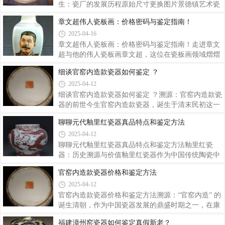
匠人并不多见，王炳荣便是其中之一。他的作品题材
生：瓷厂的发展历程原始尺寸更换图片景德镇艺术瓷
广泛，动物、花鸟、人物皆有涉及，且多为文房用
厂美研室的诞生，有着特殊的时代背景。解放初期，
章文超伟人瓷板画：价格密码与鉴定指南！
具，栩栩如生，呼之欲出，刀法上偏重于雕。在当下
景德镇陶瓷业深陷困境，陶瓷业主大量破产，百业萧
2025-04-16
收藏市场，王炳荣瓷器深受藏家追捧，对其价格与鉴
条，工人失业，陶瓷艺人四处流浪、返乡甚至上山为
定方法的探究意义重大。一、王炳荣瓷器价格探
僧，曾经辉煌的瓷都景德镇陷入了历史低谷。1952
章文超伟人瓷板画：价格密码与鉴定指南！走进章文
年，景德镇陶瓷美术生产合作社成立，这便是艺术瓷
超与他的伟人瓷板画章文超，这位在瓷板画领域熠熠
厂的前身。起初，它仅有彩绘部门，成员不过十几、
生辉的艺术家，1932 年 10 月出生于江西临川 。14
细谈官窑内造款瓷器如何鉴定 ？
二十人 。但此后几年，它顺应 “指示精神” 与行业改
岁时，他怀着对艺术的憧憬与热爱，从家乡来到景德
2025-04-12
造的趋势，不断发展壮大，陆续合并了景德镇第一、
镇，跟随叔父、景德镇陶瓷美术家章锦学艺。在叔父
第三、第四工艺社的彩绘部门以及东风瓷厂的
的严格教习下，章文超开启了他的艺术之旅，刻苦练
细谈官窑内造款瓷器如何鉴定 ？溯源：官窑内造款瓷
习人像瓷绘，对工笔技法的钻研从不懈怠。此后的岁
器的前世今生官窑内造款瓷器，诞生于清末民初这一
月里，他不满足于单纯的技法学习，而是不断探索瓷
风云变幻的特殊时期 ，是中国陶瓷发展史上一段独特
聊聊元代釉里红瓷器真品特点和鉴定方法
像画的艺术规律。他广泛涉猎素描、油画、摄影以及
历史的见证。清朝自嘉庆之后，国力便呈逐渐衰退之
2025-04-12
人体解剖知识，深入研究颜料色彩、陶瓷材质和烧成
势，曾经盛极一时的官窑也受到了严重的冲击。到了
工艺的特性。同时，他注重人物写生，在生活
光绪年间，列强入侵、国内局势动荡不安，外销瓷出
聊聊元代釉里红瓷器真品特点和鉴定方法釉里红瓷
口量大幅缩减，景德镇制瓷业遭受重创，官窑的资金
器：历史溯源与价值釉里红瓷器作为中国传统陶瓷中
来源也越发紧张，面临着前所未有的生存危机。在这
的艺术瑰宝，以其独特的色泽和烧制工艺闻名于世。
官窑内造款瓷器价格和鉴定方法
样的背景下，为了维持自身的运转，官窑厂不得不另
它创烧于元代中期，是景德镇匠人们的杰出创造。釉
2025-04-12
寻出路，开始钻空子生产署款 “官窑内造” 的瓷器，
里红属釉下彩瓷，以氧化铜为着色剂，在瓷胎上绘制
偷偷销往民间。从本质上来说，这类瓷器
纹饰后，再罩施透明釉，于 1300℃左右的高温还原焰
官窑内造款瓷器价格和鉴定方法溯源：“官窑内造” 的
气氛中一次烧成 ，因红色花纹在釉下，故而得名。在
诞生清朝，作为中国瓷器发展的鼎盛时期之一，在康
陶瓷发展史上，釉里红瓷器的出现具有重要意义，它
熙、雍正、乾隆三代，凭借政治安定、经济繁荣以及
福建漳州窑瓷器如何鉴定真假新老？