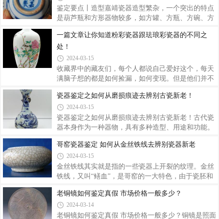
十三万两，命九江关督蔡锦清在御窑厂旧址
力不足的一件事，就算是资金充足的情况下鱼龙混杂
鉴定要点丨造型嘉靖瓷器造型繁杂，一个突出的特点
的市场也使人难辨真假。今天小编为大家介绍另一种
是葫芦瓶和方形器物较多，如方罐、方瓶、方碗、方
艺术价值和投资价值同样很高的瓷器---粉彩瓷。一．
盘等。葫芦瓶造型有自然形葫芦，上小下大；有天圆
一篇文章让你知道粉彩瓷器跟珐琅彩瓷器的不同之
粉彩瓷到底是什么？粉彩瓷是釉上彩瓷器的一个品
地方形，即上节为圆形，下节为方形等。鉴定要点丨
处！
种，迄今已经有三百多年的历史，又名“软彩”与青花
胎釉嘉靖时期瓷器胎体的面貌是厚重古拙与轻盈秀丽
瓷、颜色釉瓷和玲珑瓷并称四大名瓷。“粉彩
兼有之。琢器胎体厚重，接胎痕明显。官窑小件器的
2024-03-15
制作仍旧相当精细，胎体轻薄，胎质坚密，底足处理
收藏界中的藏友们，每个人都说自己爱好这个，每天
亦很齐整。釉面细润肥厚，器底施釉多为“亮青釉”。
满脑子想的都是如何捡漏，如何变现。但是他们并不
[1]鉴定要点丨青料典型的嘉靖、隆庆、万历官窑青花
会静下心来认认真真的去研究分析藏品的知识，所以
瓷器鉴定之如何从磨损痕迹去辨别古瓷新老！
瓷器使用的青料是石子青与回青的混合料[2]。上等的
经常会被卖家大吹特吹的编故事迷惑，买了一大堆一
嘉靖官窑青花瓷色泽浓重艳丽，蓝中泛紫
2024-03-15
眼假的东西回来还觉得都是稀世珍品。为何小编能有
这样的感慨呢，是因为小编就业与拍卖行业多年，帮
瓷器鉴定之如何从磨损痕迹去辨别古瓷新老！古代瓷
助过不计其数的藏友们出手手中的藏品，但是有一部
器本身作为一种器物，具有多种造型、用途和功能。
分藏友，拿着一个破瓶子跟我讲这是什么什么朝代的
有些单纯是用来欣赏陈设当做摆件，有些只是用来随
哥窑瓷器鉴定 如何从金丝铁线去辨别瓷器新老
珐琅彩，张嘴就说保底两百万，我跟他解释说这个是
葬彰显死者身份，也有些本身就是作为日常用器而制
2024-03-15
现代仿制的粉彩瓶，又不能接受说老师不懂，说拍卖
造出来，为了日常的使用。不过不管什么作用的瓷
行不懂。我的内心也是非常无奈的。你连珐琅
器，一旦被烧制出来就避免不了被运输和销售，在这
金丝铁线其实就是指的一些瓷器上开裂的纹理。金丝
个过程中就会产生被使用，磨损，磕磕碰碰，撞击或
铁线，又叫“鳝血”，是哥窑的一大特色，由于瓷胚和
者摩擦的痕迹，这些痕迹有些非常明显，也有一些需
釉膨胀系数不同，焙烧后冷却时釉层收缩率大，瓷器
老铜镜如何鉴定真假 市场价格一般多少？
要细心观察才能发现。在拍卖行工作久了，会遇到各
釉面上便会出现一种自然开裂的现象，其纹片如网交
2024-03-14
种各样的藏友发来一些自己的收藏希望小编帮忙长眼
织、如冰破裂。之后以墨汁为着色剂人工从裂纹中渗
给出一些建议，其中不乏大量的高古瓷，这里首
透进去，着色后颜色很深，就形成了金丝铁线。哥
老铜镜如何鉴定真假 市场价格一般多少？铜镜是照面