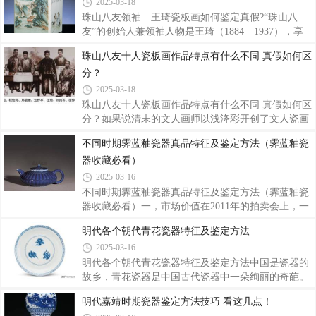
2025-03-18
有独特历史时代风格的“文革”陶瓷，很多反映“文
到景德镇入瓷庄学艺。初学青花，后学粉彩、浅绛彩
革”特色的作品，留下了鲜明的时代
及青绿山水。他少时常以清初“四王”之作为模板，循
珠山八友领袖—王琦瓷板画如何鉴定真假?“珠山八
古人标准，摹前人画迹，更与景德镇的画瓷名家交友
友”的创始人兼领袖人物是王琦（1884—1937），享
学艺，也是景德镇陶瓷艺术界的仿古高手。为了开阔
年53岁。王氏字碧珍，号陶迷散人，斋名陶陶斋。王
珠山八友十人瓷板画作品特点有什么不同 真假如何区
眼界，寻求画技的进步，何许人在“师古人”的一起
氏与“珠山八友”之一的王大凡一起创始了瓷上人物彩
分？
也“师造化”，曾多次游历黄山、庐山等名山大川。后
绘之先河，是“八友”中获得成就最高的一位，有“神乎
来何许人研习以粉彩画雪景，逐步
技矣”之赞誉。王琦1901年初到景德镇，以捏面人为
2025-03-18
生，对人物造型才能颇有造诣，后向“珠山八友”之一
珠山八友十人瓷板画作品特点有什么不同 真假如何区
的邓碧珊学习肖像瓷画艺术。他的著作西洋画法和钱
分？如果说清末的文人画师以浅洚彩开创了文人瓷画
惠安风格并存，以刚折的线条刻画人物，笔意遒劲，
的先河，那么民初的文人画师则以新粉彩的形式将文
不同时期霁蓝釉瓷器真品特征及鉴定方法（霁蓝釉瓷
画意陈旧朴拙。后学“扬州八怪”黄慎之人物画，写意
人瓷画演绎到几近极致的境界。清末民初的文人瓷画
画面和草书题诗相配合，流通震颤，
器收藏必看）
大师将同为国粹的中国书画和陶瓷完美地结合在一
起，别开生面，意义非凡。在中华艺术宝库中，景德
2025-03-16
镇陶瓷艺术犹如一颗璀璨的东方明珠，发出绚丽的光
不同时期霁蓝釉瓷器真品特征及鉴定方法（霁蓝釉瓷
芒，为古老的华夏文明争得无比的荣誉。千百年来，
器收藏必看）一，市场价值在2011年的拍卖会上，一
景德镇陶瓷艺术穿越时空的隧道、历经岁月的沧桑，
款清朝雍正年间的霁蓝釉菊瓣形花壶竟然拍出了500
明代各个朝代青花瓷器特征及鉴定方法
逾显其艺术的辉煌，呈现她迷人的魅力和傲岸的身
万的天价，乾隆朝的一只霁蓝描金折枝花卉双牺耳
价。珠山八友是中国瓷版画艺术集大成者、瓷艺泰
2025-03-16
尊，在某次拍卖会上成交价格接近900万，由此可见
清代霁蓝釉瓷器的魅力和价值，论年代久远，清朝的
明代各个朝代青花瓷器特征及鉴定方法中国是瓷器的
霁蓝釉瓷器要在元明之后，为何能够一枝独秀？清雍
故乡，青花瓷器是中国古代瓷器中一朵绚丽的奇葩。
正 霁蓝釉菊瓣形花壶二，什么是霁蓝釉我们先来了解
青花瓷胎质细腻，釉质莹润，白地蓝花，具有中国传
明代嘉靖时期瓷器鉴定方法技巧 看这几点！
一下什么是霁蓝釉，如果说有藏友家里有特别深的蓝
统水墨画的效果，给人以清新素雅的美感。自元代以