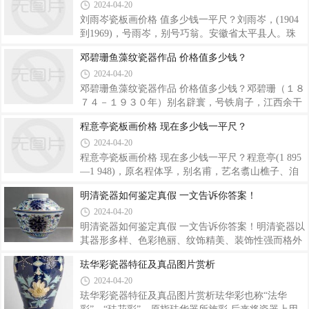
2024-04-20
朝之青花不逮康窑，然则青花一类，康青虽不及明中
个景德镇瓷史上饶有意味的一段历史。展览中，相对
之浓美者，亦可以独步于本朝矣。“世
于在瓶、碗、盘上作画，另一种瓷画形态尤其特别：
刘雨岑瓷板画价格 值多少钱一平尺？刘雨岑，(1904
瓷板画。王琦，祖籍安徽，后迁居江西信江，1884到
到1969)，号雨岑，别号巧翁。安徽省太平县人。珠
1937年，字碧珍，号陶迷散人，早年以捏面人为生，
山八友瓷板画大师之一，中国陶瓷美术大师，世居江
邓碧珊鱼藻纹瓷器作品 价格值多少钱？
1901年来景德镇后，向邓碧珊学习陶瓷绘画艺术和人
西省波阳县。一九二三年毕业於江西陶业学校，后至
2024-04-20
像绘画艺术，后又学习慧安的绘画艺术，因扎实的绘
景德镇从事陶瓷艺术创作活动。擅长花鸟画，运用中
画功力和聪颖的绘画悟性，很快就超过碧珊先生
国画技法於陶瓷粉装饰中，逐渐形成一种新流派。解
邓碧珊鱼藻纹瓷器作品 价格值多少钱？邓碧珊（１８
放前曾於瓷城自由组合“月圆会”，着意研究提高陶瓷
７４－１９３０年）别名辟寰，号铁肩子，江西余干
装饰艺术，八位成员被人们誉为“珠山八友”、“八大名
人，清末秀才，珠山八友之一。首创“九宫格”瓷绘肖
程意亭瓷板画价格 现在多少钱一平尺？
家”。解放后，在轻工业部陶瓷工业科学研究所艺术
像技法，也是景德镇以炭精擦笔画法绘肖像画艺术的
2024-04-20
研究室工作，历任艺术研究室工作者协会、江西省美
创始人。他的瓷板画在当时就受到很多人的追捧，流
协副。刘雨岑以画花鸟著称，其不局限于
传至今更是极为珍贵。下面是小编我从“爱景陶瓷”哪
程意亭瓷板画价格 现在多少钱一平尺？程意亭(1 895
里收集到一些较为详细他的作品的价格，来和您一起
—1 948)，原名程体孚，别名甫，艺名翥山樵子、洎
分享。他的鱼乐图·粉彩瓷 卖到了98-148万 ，粉彩鱼
山山民，斋名佩古，江西省乐平县人，祖居乐平县城
明清瓷器如何鉴定真假 一文告诉你答案！
藻纹 40-60万，画西湖云楼 8万，四屏 20-30万。其他
南门外大码头官路口程家。程意亭对中国画和瓷画颜
2024-04-20
作品也纷纷卖出了高价。而且随着时间的发展，其作
料的漂研制作，也积累了丰富的经验， 画面上的色彩
品还在不断升值.近几年邓碧珊鱼藻
富丽古雅，兼有豪壮和柔美的格调，对后世产生了广
明清瓷器如何鉴定真假 一文告诉你答案！明清瓷器以
泛的影响。早期在瓷画科班学习，循序渐进，基本扎
其器形多样、色彩艳丽、纹饰精美、装饰性强而格外
实；厥后又拜在花鸟名家程璋名下，日积月累，受益
被人们关注。拍卖会上，一件明清官窑精品瓷器，动
珐华彩瓷器特征及真品图片赏析
良多。因而程意亭的作品不仅没有一丝一毫的匠气，
辄即被抬至数十万、上百万元的价格；古玩城中，人
2024-04-20
反而充满了文人的雅致韵味。他年轻时也画山水。一
们流连忘返，对这类造型各异、五彩斑斓的器物偏爱
次人们围看他的山水作品，啧啧赞叹，却有
有加。然而，在热闹的背后，却隐藏存在着一个严重
珐华彩瓷器特征及真品图片赏析珐华彩也称“法华