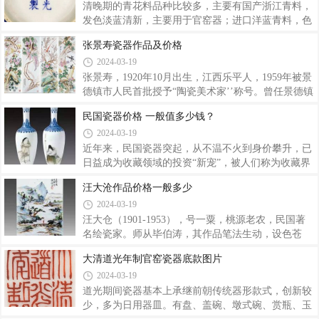
如果不是当时景德镇环境闭塞，缺乏宣传，
时被称为“八小名家”。1913年就读于江西省立乙种工
清晚期的青花料品种比较多，主要有国产浙江青料，
业学校，1925年从何许人学艺。6年的学艺经历。
发色淡蓝清新，主要用于官窑器；进口洋蓝青料，色
1959年被景德镇市委市政府授予“陶瓷美术家“，中国
泽艳丽，发色蓝中泛紫，色调漂浮有晕散；国产土青
张景寿瓷器作品及价格
美术家协会会员，中国工艺美术学会会员。 代表作
多用于民窑粗瓷，有杂质，还有一类经过提炼混合的
2024-03-19
有“扫雪图”、“雪归图”、“赏雪图”等，在全国多次陶
青料用于模仿前朝青花瓷器，色泽明丽，呈藏青色，
瓷美展中获奖。余文襄自小酷爱陶瓷美
但层次感不强。大家一起来看下大清光绪年制瓷器底
张景寿，1920年10月出生，江西乐平人，1959年被景
款从光绪元年开始，景德镇御窑厂陆续为清代宫廷和
德镇市人民首批授予“陶瓷美术家’’称号。曾任景德镇
东西两厂烧制了数量可观的精美瓷器和祭器，使长期
市政协第三届委员，系中国美术家协会江西分会会
民国瓷器价格 一般值多少钱？
不景气的制瓷业稍有复苏。下面是光绪瓷器的一些鉴
员。张景寿的艺龄长达60余年，创作和设计出大量陶
2024-03-19
定要点：一、光绪瓷器鉴定造型特征：光绪瓷器除了
瓷美术作品。他以粉彩花鸟瓷画见长，画面多为紫藤
沿用传统样式外，新创的器型有官窑荷叶式盖
花鸟，笔力老到，技艺精湛，工写兼备，形神俱佳，
近年来，民国瓷器突起，从不温不火到身价攀升，已
具有品位高、格调雅的艺术特色。晚年之作，以大幅
日益成为收藏领域的投资“新宠”，被人们称为收藏界
瓷板画为主，笔力不减当年而多有情趣。其作品多次
里的“黑马”。民国瓷器只是市场配角，而如今已渐唱
汪大沧作品价格一般多少
在国内获奖，有些以重金收藏。其作品还先后在美
主角，近半年成交价格一路攀升，备受藏友们关注。
2024-03-19
国、印尼、新加坡、香港、澳门等国家和地区展出，
就在日前举行的中国景德镇国际艺术陶瓷拍卖会上，
受到陶瓷界专家学者及收藏家的好评。张景寿
民国瓷器全场成交率达到了91%，“珠山八友”之一的
汪大仓（1901-1953），号一粟，桃源老农，民国著
王琦绘制的瓷板画《糊涂即是仙》以350万元成交，
名绘瓷家。师从毕伯涛，其作品笔法生动，设色苍
一度成为藏友们谈论的话题。工匠流入民间制出新
郁，气势宏伟。汪野亭去世后，汪大仓加入八友团体
大清道光年制官窑瓷器底款图片
瓷“民国瓷器产生于一个独特的历史年代。”李晓旭介
为客户配画山水。汪大沧款粉彩山水人物纹瓷板参考
2024-03-19
绍，民国时期，社会动荡，瓷器生产受到很大影响，
价: RMB 5,000-8,000成交价: RMB 5,750尺寸:
中国瓷业整体处于萧条衰落时期，生产的
38.5×25.5汪大沧与珠山八友乃是同时期之画师，虽不
道光期间瓷器基本上承继前朝传统器形款式，创新较
在八友之列，然山水之韵致不在八友之下。他经常参
少，多为日用器皿。有盘、盖碗、墩式碗、赏瓶、玉