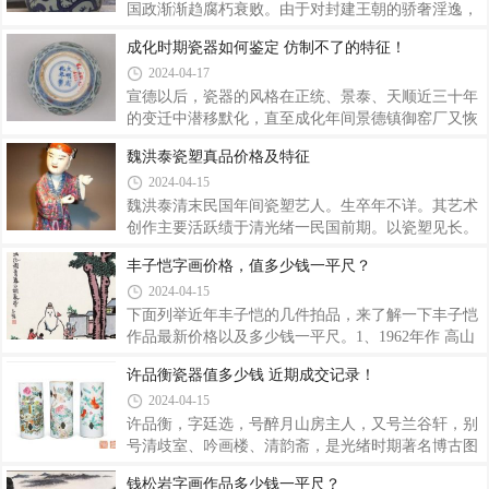
水平，以致当时的传世品现今几属[罕见。而民窑烧
国政渐渐趋腐朽衰败。由于对封建王朝的骄奢淫逸，
造的大多为日用器具，虽能维持万历时期的规模，但
横徽暴叙，加上自然灾害的祸及，此时已是国库空
成化时期瓷器如何鉴定 仿制不了的特征！
粗制滥造之风却有增无减。天启仿成化款青花兔纹花
虚，民力耗竭；同时史贪官横，激起人民的不满和反
2024-04-17
口盘编辑过去多认为,此时的瓷器皆与万历晚期的粗品
抗，此起彼伏的农民起义，动摇了封建王朝的根基。
风格一样,因而并不细究,但这种看法似失之偏颇
明代统治至此每况愈下。此时的景德镇瓷器，风格与
宣德以后，瓷器的风格在正统、景泰、天顺近三十年
前朝相比大不相同，大型器物如大龙缸、大罐、葫芦
的变迁中潜移默化，直至成化年间景德镇御窑厂又恢
瓶、大盘等的制作日渐增多，而且一般都较粗糙，不
复烧造时，大多已改永乐、宣德以来雄健豪放的风
魏洪泰瓷塑真品价格及特征
注重修胎，甚至琢器腹部的胎体衔接痕比明初还要明
貌。此时的瓷器造型玲珑秀奇，胎体细润晶莹，彩料
2024-04-15
显。但官窑的小件器物仍很精细，只是与成化、弘
精选纯正，色调柔和宁静，绘画淡雅幽婉，以其轻盈
治、正德时的色调和风格不同而已。嘉靖时，瓷器制
秀雅的风格独步一时。故谓：“明看成化，清看雍
魏洪泰清末民国年间瓷塑艺人。生卒年不详。其艺术
正。”诚如孙瀛洲先生所称赞的那样：“成化瓷器，胎
创作主要活跃绩于清光绪一民国前期。以瓷塑见长。
质细腻纯白，白釉莹润如脂，彩色柔和，笔法流利，
其创作的垂目观音，似酣睡态。另有原供奉于景德镇
丰子恺字画价格，值多少钱一平尺？
造型轻灵秀美，表里精致如一。”从成化时的传世品
紫云岩圆通庵，现收藏于景德镇陶瓷馆的一组十八罗
2024-04-15
可以看出当时极为注重制作质量，不合格者均毁之，
汉圆雕作品，均高五十厘米左右，胎质细腻、致密，
因而各品种器物都少见夹扁、缩釉等窑艺弊病。
用青花料色点睛、描眉、添须，妆点服饰，用紫金釉
下面列举近年丰子恺的几件拍品，来了解一下丰子恺
饰山石底座，施透明釉。每尊雕塑一侧均有阳文楷
作品最新价格以及多少钱一平尺。1、1962年作 高山
书“魏红泰造”方形印章。人物造型准确，动态和神情
仰止 373.75万尺寸：108×48.5cm拍卖时间：2018-12-
许品衡瓷器值多少钱 近期成交记录！
各具特色，和谐统一，应是其代表作品。民国魏洪泰
07是幅丰子恺作品4.7尺，每平方尺拍卖价格80万。
2024-04-15
制铁拐李坐像，尺寸：15.7cm.High。款识：款
2、上海风情 册页 368.00万尺寸：26×19cm×24拍卖时
识：“福建会馆”、“魏洪泰塑”楷书方章款。说明
间：2018-06-26是幅丰子恺作品10尺，每平方尺拍卖
许品衡，字廷选，号醉月山房主人，又号兰谷轩，别
价格36万。3、仰之弥高 333.50万尺寸：92×53.2cm拍
号清歧室、吟画楼、清韵斋，是光绪时期著名博古图
卖时间：2018-12-07是幅丰子恺作品4.4尺，每平方尺
画家，浅绛彩十大家之一(浅绛“十大家”指：罗旸谷、
钱松岩字画作品多少钱一平尺？