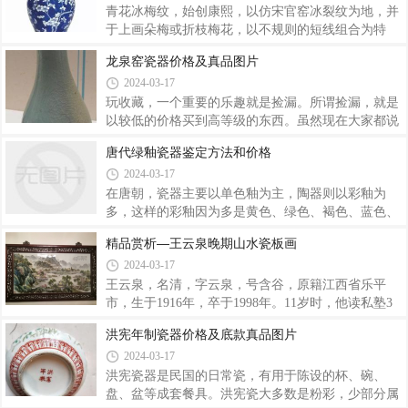
釉、酱釉，这是因为在不同的沉积环境下，每层的呈
胎壁极薄，均匀规整，结合紧密。在如此的胎质上又
青花冰梅纹，始创康熙，以仿宋官窑冰裂纹为地，并
施釉极细，釉色极白，釉表光泽没有桔皮釉、浪荡
于上画朵梅或折枝梅花，以不规则的短线组合为特
釉，更没有棕眼的现象，确可用“白璧无瑕”来赞誉。
点，常饰于瓶、罐、盘上。青花浓料画冰裂片纹，青
龙泉窑瓷器价格及真品图片
珐琅彩瓷的特点是瓷质细润，彩料凝重，色泽鲜艳靓
花淡料略加晕染，其间勾画白色梅花，蓝白相趣，寒
2024-03-17
丽，画工精致。制作珐琅彩瓷极度费工，乾隆以后就
梅吐艳尤显芬芳，颇具文人画风韵。画意流畅，冰裂
销声匿迹了。康熙的珐琅彩瓷大多作规矩写生
纹自然随意，没有造作的痕迹。高白釉，青花多用珠
玩收藏，一个重要的乐趣就是捡漏。所谓捡漏，就是
明料，亮丽，蓝中微泛紫。手头重，仿品分量
以较低的价格买到高等级的东西。虽然现在大家都说
轻。“冰梅纹”对梅花纹样的使用以及冰裂纹与梅花的
市场上已经无漏可捡了，但对于老行家和知识面特别
唐代绿釉瓷器鉴定方法和价格
巧妙结合，真可谓是巧夺天工的创造。梅花因其吐芳
广的藏家来说，还是有漏可捡的。比如市场上一些冷
2024-03-17
于岁末，顶寒风凌雪展枝盛开的高洁品质一直被人们
门的东西，如琉璃，漆器一类的，基本上没人收藏，
称颂，梅花纹的情感象征自古以来都是人们传达思想
所以如果出现在市场上，基本上也就无人要。这没人
在唐朝，瓷器主要以单色釉为主，陶器则以彩釉为
要的东西，卖家几个回合下来心里就发憷了，很有可
多，这样的彩釉因为多是黄色、绿色、褐色、蓝色、
能有人给价就走了。所以，玩收藏，第一要专一，专
黑色等釉色，因而也被称为是三彩，即我们现在比较
精品赏析—王云泉晚期山水瓷板画
业的收集和研究某一类器物。遇到了你自然就比其他
熟悉的唐三彩。唐朝比较有名气的瓷器就是青瓷和白
2024-03-17
人专业，敢于下手。第二要博学，只有各种艺术收藏
瓷，不过，相对于白瓷，唐朝的青瓷更出名，也更受
品的知识都懂，经常以各种艺术品鉴赏知识为
欢迎，甚至形成了南青北白的格局。唐代及各朝代绿
王云泉，名清，字云泉，号含谷，原籍江西省乐平
釉瓷器的鉴别，绿釉是瓷器的传统釉色之一。含氧化
市，生于1916年，卒于1998年。11岁时，他读私塾3
铜的石灰釉，在还原气氛中呈红色，在氧化气氛中则
年，并自习芥子园、王石谷画谱，学人物画，兼习山
洪宪年制瓷器价格及底款真品图片
呈绿色。我国传统的绿釉是以铜作着色剂，铅化物为
水、花鸟。15岁时，父亲劳累过度，重伤病逝。他承
2024-03-17
基本助熔剂。汉代已有烧制。宋代已有绿釉陶器和瓷
袭父业只身漂泊，卖艺求生。1936年春天，经人指
器。绿釉瓷器的鉴别，早期孔雀绿釉瓷器的制作
点，徒涉景德镇，进入江西瓷业公司陶业学校从学陶
洪宪瓷器是民国的日常瓷，有用于陈设的杯、碗、
瓷美术。先师从石奇峰，后得陶业学校老师张志汤、
盘、盆等成套餐具。洪宪瓷大多数是粉彩，少部分属