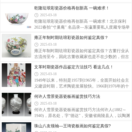
代表画作有《漓江胜境图》、《万山红遍》、《井冈
白釉。宋代定窑的白釉闻名天下，但它是一种牙白
乾隆珐琅彩瓷器价格再创新高 一碗难求！
山》等。代表画集有《李可染水墨写生画集》、《李
色，白度不够高，瓷化程度也不高，无法跟后来景徳
2025-03-18
可染中国画集》、《李可染画牛》等。李可染另一件
镇的白瓷相比。明代福建德化还有一种特殊的白釉，
巨幅革命题材心血力作《井冈山》估价调整为
被称为“猪油白”，感觉非常膩，西方人管这种白白釉
乾隆珐琅彩瓷器价格再创新高 一碗难求！北京保利
叫“中中国白”，当时大量出口，但它也无法跟景德镇
2022春拍“寸巢庵” 名品录—东瀛重要私人庋藏专场举
的白瓷相比。因此，景德镇元代白瓷的出现，是导致
槌。此专场集结20余件寸巢庵经年收藏，多出自日本
雍正年制时期珐琅彩瓷器如何鉴定真假？
景德镇瓷器最终坐上第一把交椅的保证。元青花之所
重要家族收藏，传承有序。其中，清乾隆 珐琅彩题
2025-03-18
以占据霸主地位，也是因为有景德镇白釉的出现。如
诗“古月轩”花石锦鸡图碗竞争激烈。清乾隆 珐琅彩题
果没有优良的白釉，就不可能在上面画出那
诗“古月轩”花石锦鸡图碗直径12.7cm在拍卖现场，此
雍正年制时期珐琅彩瓷器如何鉴定真假？古董行业从
标的从300万元起拍，而后直接加至888万元，现场竞
古流传至今，因此古董收藏家也是不在少数的，但古
价激烈，最终以1000万元落槌，超最低估价1.85倍，
董本是不可再生的资源， 随着时代的变化，如今古董
文革时期瓷器作品鉴定方法技巧 看这几点！
加佣金1150万元成交。此器为日本山中商会伦敦分公
行业已是一真难求，假货居多的现象了，但即使是这
2025-03-18
司支店长（任职1903-1922年）富田熊作（1872-1953)
样，也仍阻挡不了古董爱好者们前赴后继。因此今天
旧藏。碗侈口弧腹，下承圈足，外壁以
小编就来为大家讲解一下雍正时期的珐琅彩瓷器要怎
1949年以来，特别是1957到1965年，全面开始社会主
么鉴定，希望能为广大新手古董玩家们提供一些帮
义建设时期，艺术陶瓷发展较快。1966到1976年的十
助，避免入手到同类型的假货。珐琅彩瓷器起始于康
年“文化大革命”，阻碍了陶瓷艺术的正常发展。“文
何许人雪景瓷器瓷板画鉴赏技巧方法
熙后期，顶盛时为雍正期，至于原因吗，这还得归结
革”后期，陶瓷艺术创作开始复苏，但设计人员的作
2025-03-18
于雍正帝对珐琅彩瓷的重视，不仅会亲自个过问珐琅
品要经过“工农兵三结合小组”的严格把关审查，基本
彩瓷的烧造，而且会还会派专人负责督办，所以
以“八个样板戏”作为人物形象创作的模型，形成了概
何许人雪景瓷器瓷板画鉴赏技巧方法何许人(1882～
念化的定制。这样，“文革”期间的陶瓷作品，就失去
1940)，原名处，字“德达”，安徽省南陵县人，以陶渊
了地方艺术特色和陶塑艺术家的个人风格。相反，也
明《五柳先生传》中“先生不知何许人也”句，更名为
珠山八友领袖—王琦瓷板画如何鉴定真假?
就在这特殊的十年岁月里，出现了一些不可多得的具
何许人，景德镇“珠山八友”之一。何许人14岁从安徽