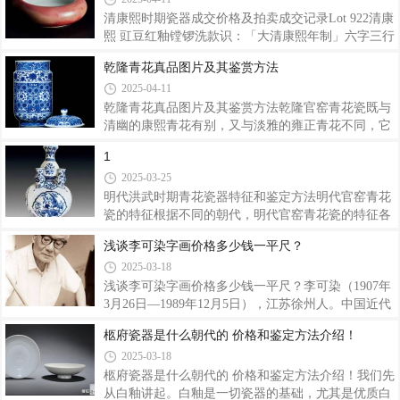
料极精，壁薄体轻。雍正青花穿花游龙图大盘雍正青
立起它的霸主地位。人们对元青花的青睐有增无减，
花福禄寿扁瓶清末民初陶瓷专论力作《陶雅》一书
对元青花的研究也方兴未艾。同时，因为利益所驱
清康熙时期瓷器成交价格及拍卖成交记录Lot 922清康
动，元青花的仿品也多起来了。任他怎么高仿，器型
熙 豇⾖红釉镗锣洗款识：「⼤清康熙年制」六字三⾏
可以模仿，纹饰可以模仿，甚至用电脑三维技术都用
楷书款D：11.8cm估价：RMB 500,000-800,000镗锣洗
乾隆青花真品图片及其鉴赏方法
上了，但拿高仿高手黄云鹏先生自己的话说只能模仿
为康熙朝新创的⽂房名品，传世品⻅有豇⾖红釉、天
2025-04-11
百分之八十就不错了。《鬼谷子下山》元青花一拍
蓝釉品种，其中以豇⾖红釉最为著名。拍品敛口，扁
卖，黄云鹏先生很快把仿品做出来了，但把真的和
圆腹，器形规整，外壁满施豇⾖红釉，釉⾯莹润，耐
乾隆青花真品图片及其鉴赏方法乾隆官窑青花瓷既与
⼈寻味。豇⾖红为康熙红釉中最名贵的品种，因釉⾊
清幽的康熙青花有别，又与淡雅的雍正青花不同，它
似豇⾖⽽得名。由于所施铜红釉敏感易变，经常呈现
是以纹饰繁密、染画工整、造型新奇取胜。民窑青花
1
不同的釉⾯变化，按⾊泽深浅及斑块&#
种类丰富，色彩亮丽，画面多样，造型新奇。除传统
2025-03-25
的白地青花外，乾隆朝的青花还是派生出许多新品
种，把原有的传统工艺提高到一个崭新的阶段。清乾
明代洪武时期青花瓷器特征和鉴定方法明代官窑青花
隆一朝六十年，是清代封建社会发展的鼎盛时期，瓷
瓷的特征根据不同的朝代，明代官窑青花瓷的特征各
器生产取得了空前的繁荣，青花瓷也达到了登峰造极
有所不同，主要从各朝的典型器、青料、纹饰、胎
浅谈李可染字画价格多少钱一平尺？
的程度。此时，景德镇御窑厂规模庞大，在督陶官的
釉、造型、款识等方面区分。明洪武朝典型器至今确
2025-03-18
管理下，每年烧造各种瓷器都在数十万以上，烧出的
定为洪武地层出土的器物共有三处发现。第一处是
瓷器无论是工艺技巧还是装饰艺术都已达到了炉
1964年，南京明故宫出土的一批残片，第三处是景德
浅谈李可染字画价格多少钱一平尺？李可染（1907年
镇御窑厂出土的一批残片。它们虽然都不完整，但是
3月26日—1989年12月5日），江苏徐州人。中国近代
可以作为典型器来对照完整的传世品。除此之外，上
杰出的画家、诗人，画家齐白石的弟子。李可染自幼
柩府瓷器是什么朝代的 价格和鉴定方法介绍！
海博物馆藏青花“春寿”云龙纹梅瓶与河南博物馆收藏
即喜绘画，13岁时学画山水。43岁任中央美术学院教
2025-03-18
的青花云龙纹玉壶春瓶为完整的典型器。明洪武朝的
授，49岁为变革山水画，行程数万里旅行写生。72岁
青花明显少于釉里红，完整器更少，但从大量资
任中国美术家协会副主席、中国画研究院院长。晚年
柩府瓷器是什么朝代的 价格和鉴定方法介绍！我们先
用笔趋于老辣。擅长画山水、人物，尤其擅长画牛。
从白釉讲起。白釉是一切瓷器的基础，尤其是优质白