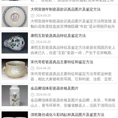
的问题，就是仿品、赝品横陈，让人真伪难辨。许多
彩”、“珐花彩”。原指珐华器所施彩,后来将瓷器上用
收藏爱好者因不知道怎样辨伪而不敢介入，有的藏友
珐华器施彩的方法也称“珐华彩”。满池娇纹罐 东京富
大明宣德年制瓷器款识真品图片及鉴定方法
凭感觉去买，结果屡屡买到的是赝品。那么，明清时
士美术馆藏珐华彩创始于元代,是用彩画中的“立粉”技
2024-04-20
期的瓷器如何鉴定真伪呢？远古瓷器,因年代久远,保
术,用特制的泥浆管挤出内含牙硝为助熔剂的泥浆,在
存民间的传世品甚少,如发现有出土文物,可借
瓷胎表面勾勒成凸线的纹饰轮廓,以素红色、孔雀绿
大明宣德年制瓷器款识真品图片及鉴定方法明宣德 蓝
色、黄色、浅粉红色、黄色等彩料填出纹饰色彩,二次
釉白花鱼莲纹盘故宫博物院藏“年款”是从明朝开始兴
入窑低温烧成。孔雀牡丹纹盖罐 波士顿艺术博物馆藏
起的一种在瓷器上印上帝王年号的艺术形式。明代年
康熙五彩瓷器真品特征及鉴定方法
景德镇在明嘉靖前后仿制珐华器的工艺方法,是在修好
款大体有两种楷书题写和篆书题写。篆书题写的自永
2024-04-20
的坯胎上,先刻花纹图案线条,然后用笔与坯胎相同的
乐开始，以后宣德、弘治、万历等朝代也有。用篆书
泥浆,在轮廓线上堆成均匀的凸线条
题写的以刻划暗款为主，一般为“某某年制”四字。并
康熙五彩瓷器真品特征及鉴定方法瓷器在我国历史上
且锥刻款多见于单色釉瓷器上。明宣德 青花蕃莲纹卧
由来已久，但是“五彩”瓷器一词，产生于北宋晚期。
足碗故宫博物院藏明宣德起开始出现以青花楷体题
是在对汝窑进行改进时，成功地在卵白色汝窑上创烧
宋代哥窑瓷器真品主要特征和鉴定方法
写，题于青花框或圈中的年款有“大明某某年制”、“大
了五彩。描金汝窑五彩，印花汝窑五彩，贴花汝窑五
2024-04-20
明某某年造”、“某某年制”等，成为以后明代历朝乃至
彩，汝窑刻花、划花五彩，汝窑素五彩，它的简称是
清代题写年款的主要形式。除口
历史上著名的【宋五彩】，也称之为【汝窑五彩】。
宋代哥窑瓷器真品主要特征和鉴定方法哥窑这种瓷
从诸多器物上看，它的技法已相当成熟，更是制瓷业
器，相比大家都有所耳闻。它和钧瓷、汝窑、定窑、
历史上巅峰时期的正统的代表瓷。基本色调以红 、
官窑并成为北宋的五大名窑，同时它也是中国最具盛
金品卿浅绛彩瓷器价格及图片
黄、绿、蓝、紫五色彩料为主，按照花纹图案的需要
名的瓷器之一。但也就是这种著名的宋朝瓷器，其实
2024-04-18
施于瓷器釉上，再二次入炉经过700——800摄氏度的
它却是一个十分神秘的瓷器品类。哥窑葵瓣洗哥窑的
高温二次锫烧而成，其特点是以釉上彩的装饰
神秘首先在于历史上对它的记载普遍语焉不详，而且
金品卿浅绛彩瓷器价格及图片金品卿，名诰，号寒峰
众说纷纭。在中国古代的文献中，对哥窑的最早记载
山人，斋号环翠亭。安徽省黟县人，活跃于清同治元
是元朝的孔克齐所写，他在自己所撰写的《静斋至正
年至光绪三十四年间（1862-1908年），供职景德镇
清乾隆仿成化斗彩鸡缸杯真品图片及鉴赏方法
直记》记载的哥窑被称为“哥哥窑”。而明朝嘉靖时期
御窑厂，是光绪初年浅绛彩绘名家，与王少维并