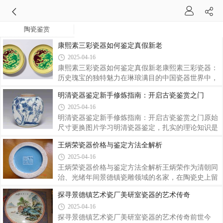
陶瓷鉴赏
康熙素三彩瓷器如何鉴定真假新老
2025-04-16
康熙素三彩瓷器如何鉴定真假新老康熙素三彩瓷器：
历史瑰宝的独特魅力在琳琅满目的中国瓷器世界中，
康熙素三彩瓷器宛如一颗璀璨的明珠，散发着独特而
明清瓷器鉴定新手修炼指南：开启古瓷鉴赏之门
迷人的魅力。它不仅是清代康熙时期瓷器制作工艺的
2025-04-16
杰出代表，更是中国陶瓷发展史上的重要里程碑。康
熙素三彩瓷器以其精湛的工艺、典雅的色彩和丰富多
明清瓷器鉴定新手修炼指南：开启古瓷鉴赏之门原始
样的造型，展现了那个时代匠人们的卓越智慧与高超
尺寸更换图片学习明清瓷器鉴定，扎实的理论知识是
技艺。素三彩瓷器的历史可以追溯到明代正德年间，
基石。阅读专业书籍是获取理论知识的重要途径，比
王炳荣瓷器价格与鉴定方法全解析
而在康熙时期达到了巅峰状态 。这一时期的素三彩瓷
如耿宝昌先生所著的《明清瓷器鉴定》，这本书堪称
2025-04-16
器在继承前代工艺的基础上，进行了大胆创新与突
瓷器鉴定领域的经典之作 ，以深厚的学识和丰富的实
破，无论是在制作工艺、色彩运用还是装饰题材
践经验，为读者提供了明清瓷器鉴定的全面指导。书
王炳荣瓷器价格与鉴定方法全解析王炳荣作为清朝同
中从瓷器的胎质、釉色、纹饰、造型、款识等多个方
治、光绪年间景德镇瓷雕领域的名家，在陶瓷史上留
面入手，详细阐述了明清瓷器的特点和鉴别方法，对
下了浓墨重彩的一笔。他的作品以精湛工艺和独特艺
探寻景德镇艺术瓷厂美研室瓷器的艺术传奇
明清两代官、民窑所有主要品种的时代特征、鉴定要
术风格著称，其雕刻刀法细腻入微，线条灵动流畅，
2025-04-16
点以及后世仿品与真品的区别等都做了详细准确的论
能让瓷土在手中幻化成精美绝伦的艺术品。在中国陶
述，是学习明清瓷器鉴定不可不读的权威性经
瓷发展脉络中，以自己名字为款题刻在瓷器作品上的
探寻景德镇艺术瓷厂美研室瓷器的艺术传奇前世今