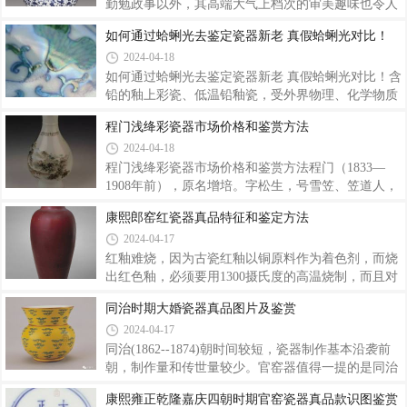
动，元青花的仿品也多起来了。任他怎么高仿，器型
勤勉政事以外，其高端大气上档次的审美趣味也令人
可以模仿，纹饰可以模仿，甚至用电脑三维技术都用
称赞。事实上，不仅仅是康雍乾三代，纵观整个清
如何通过蛤蜊光去鉴定瓷器新老 真假蛤蜊光对比！
上了，但拿高仿高手黄云鹏先生自己的话说只能模仿
朝，雍正的品味也是能脱颖而出的。尤其是雍正时期
2024-04-18
百分之八十就不错了。《鬼谷子下山》元青花一拍
的瓷器，简直堪称屹立于审美巅峰的奇迹。雍正时期
卖，黄云鹏先生很快把仿品做出来了，但把真的和
作为清朝盛世之一，其瓷器生产达到了历史最高水
如何通过蛤蜊光去鉴定瓷器新老 真假蛤蜊光对比！含
平。这一时期的瓷器一改康熙时浑厚古拙之风，以造
铅的釉上彩瓷、低温铅釉瓷，受外界物理、化学物质
型娟秀、胎釉精细著称于世。雍正瓷的总体风格轻巧
的侵蚀以及本身发生的变化，会在瓷器表面产生一种
程门浅绛彩瓷器市场价格和鉴赏方法
俊秀，典雅精致，构思别致，线条柔和圆润，胎体选
膜状物。日复一日，随着“瓷龄”增加，这种膜状物也
2024-04-18
料极精，壁薄体轻。雍正青花穿花游龙图大盘雍正青
会慢慢地增加、增厚，达到一定厚度时，就会产生类
花福禄寿扁瓶清末民初陶瓷专论力作《陶雅》一书
似蛤蜊壳里面那种闪烁的“光”，故人们称它为“蛤蜊
程门浅绛彩瓷器市场价格和鉴赏方法程门（1833—
光”。再增厚到一定程度，还会出现“银色釉”，但“银
1908年前），原名增培。字松生，号雪笠、笠道人，
色釉”遇水即会褪色。据我们从祖传的数十件官窑釉
安徽黟县五都田段村人，是浅绛彩绘艺术的集大成
康熙郎窑红瓷器真品特征和鉴定方法
上彩瓷器中得出：大致要150年的“瓷龄”，才会出
者。《黟县四志·人物志》中记：“程门……幼聪慧，
2024-04-17
现“蛤蜊光”现象。“蛤蜊光”对“瓷彩”不同等，快慢亦
工书善画，作行书随意为之，有不衫不履游行自如之
有异，如蓝彩出现“蛤蜊光”
致。画尤精妙绝伦，凡山水、人物、花卉以至鸟、
红釉难烧，因为古瓷红釉以铜原料作为着色剂，而烧
鱼、虫、兽兼擅其长。其得力于唐宋元明及国初诸大
出红色釉，必须要用1300摄氏度的高温烧制，而且对
家者甚深。故所谓直到古人。咸同时名噪大江南北，
于烧成的气氛要求很严。在明代早期永乐。宣德年
同治时期大婚瓷器真品图片及鉴赏
赏鉴家得其片纸零嫌什袭藏之。”又张鸣坷《寒松阁
间，景德镇窑才正真烧成通体鲜红的高温铜红釉瓷
2024-04-17
谈艺琐录》中记：“程雪笠（名）门，工山水花卉，
器。但是到了明代中期，红釉的烧造技术就失传了。
尝客景德镇画瓷器，有得一杯一碗者皆球壁视之，
历经了400余年，到了清代康熙晚期，郞窑才又成功
同治(1862--1874)朝时间较短，瓷器制作基本沿袭前
的烧制出高温铜红釉瓷器。也就我们现在先看到的郞
朝，制作量和传世量较少。官窑器值得一提的是同治
窑红。郎窑红是铜红釉中较鲜艳的一种，其釉面光洁
皇帝大婚时的定烧用瓷，一般器型硕大，彩绘多红，
康熙雍正乾隆嘉庆四朝时期官窑瓷器真品款识图鉴赏
透亮，有玻璃质感，开纹片并有牛毛纹，釉色深浅不
寓意多为龙凤呈祥、吉祥如意、多子多福、鸿喜齐天