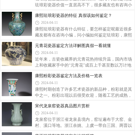
青花釉里红人物造像。其胎质皎白细腻，[1]青花碧绿
珐琅彩瓷器价值一直居高不下，很多藏友也有咨询小
漂亮，既有进口青料浑散天然的亮白，也有苏麻离青
编乾隆珐琅彩瓷器的怎么鉴定，因为珐琅彩瓷器的价
康熙珐琅彩瓷器的特征 真假该如何鉴定？
所特有的银黑色结晶斑。釉里红发色浓重，略似猪肝
值价格高，故珐琅彩瓷器一直备受瞩目。乾隆珐琅彩
色彩，这正是元代始创釉里红前期未成熟的典
2024-04-11
瓷器的鉴定：乾隆前期的珐琅彩瓷由于比较接近雍正
后期珐琅彩瓷的风格，即在纯洁的填白釉瓷胎上绘制
康熙珐琅彩瓷器有什么特征，要怎样鉴定呢最近很多
山水、花鸟等工笔绘画。虽然乾隆前期较雍正后期增
藏友都有在咨询小编，问小编如何鉴定珐琅彩，康熙
加了人物、楼阁等图案，但依然是诗、书、画、篆
珐琅彩瓷器有什么主要的特征啊，所以，今天小编就
元青花瓷器鉴定方法详解图真假一看就懂
印、珐琅、制瓷等的完美结合体。（见图1）从雍乾
跟大家聊聊康熙珐琅彩瓷器，让大家有个跟更全面的
2024-04-11
两朝传承时间角度着眼，雍正十三年八月二十三日子
认识。康熙珐琅彩瓷器的：珐琅彩是康熙时期创烧的
刻、雍正帝崩逝于圆明园。同时，《清内务府造办
名贵釉上彩瓷品种之一。珐琅彩瓷器是由铜胎景泰蓝
近年来，古瓷收藏界的元青花热持续升温，国内市场
演变而来，因其将铜胎画珐琅彩料画置于瓷胎之上，
上和收藏家手中的“元青花”成百上千甚至数以万计地
故称为“瓷胎画珐琅”，又名“珐琅彩瓷”，以别“铜胎画
出现，真假争论搅得许多古瓷爱好者一头雾水。现在
康熙粉彩瓷器鉴定方法及价格一览表
珐琅”。因画珐琅彩料昂贵，烧纸数量有限，又因珐
古瓷界讲的元青花和对元青花的鉴定，一般都专指景
2024-04-11
琅彩瓷专为清宫皇帝及宫中之用，故弥足珍贵。它的
德镇元代青花瓷。而景德镇元代青花瓷又可分为用进
生产历史很短，延续康熙、雍正、乾隆
口苏麻离青料绘制纹饰的“至正型”精品瓷和用国产青
康熙时期创造了许多艺术瓷器的新品种，粉彩就是其
料绘制纹饰的普通瓷。下面就元青花瓷器鉴定，结合
中之一。粉彩出现以后很受欢迎，随着工艺的成熟，
图例作一些分析∶元青花鉴定一、器形：过去古瓷鉴
官窑、民窑生产越来越多，与青花、五彩形成最主要
宋代龙泉窑瓷器真品图片赏析
定家面对一件鉴定对象时，首先看它的造型对不对。
的三大品种。康熙粉彩瓷器鉴定一，粉彩彩色用得不
2024-04-11
但现代仿古瓷高手利用科技手段进行精密测试和反复
太多，很多画面内容用彩尚用五彩的彩料。经常见到
试验。元青花鉴定二、纹饰：元青花的纹
的康熙粉。彩有粉白、淡绿，翠绿、矾红和胭脂红
龙泉窑位于浙江省龙泉县境内，窑址遍布于大窑、金
等。康熙粉彩瓷器鉴定二，在绘画技巧上、康熙粉彩
村、溪口等地。浙江余姚、上虞一带自三国、两晋以
画面上凡用五彩的地方就用双钩法勾画轮廓，平涂法
来，即以烧制青瓷著称。因此北宋龙泉青瓷窑业的发