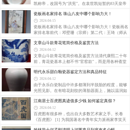
然。这一时期的瓷器烧造，“以诸匠之精艺者为之”，
凯称帝，改国号为“洪宪”。在袁世凯短暂的83天皇帝
且有品秩较高的内官赴厂监造，成品亦经过严格筛
生涯里，景德镇曾马不停蹄地烧制了一批御用瓷，后
瓷板画名家排名 珠山八友中哪个影响力大！
选，次品废品皆被“分类摧毁，单独埋藏”，可见宣宗
来者将其统称为“洪宪瓷”。洪宪年制瓷器真品底款大
2024-04-15
对其颇为重视，御制瓷器自是品格超群。宣德御窑瓷
全底款粉彩花卉过墙枝大盘郭葆昌是个瓷器行家，接
器，尤以青花“开一代未有之奇”，以古朴典雅
到命令后便开始全力延揽名匠画师，仿雍正、乾隆两
瓷板画名家排名 珠山八友中哪个影响力大！瓷板画名
代官窑瓷器，精心烧制了一批粉彩和珐琅彩瓷器。据
家排名靠前代：邓壁珊（宗师）第二代：王琦（师从
说这些瓷器仅仅是烧制费用就用去了140万大洋。当
邓壁珊）第三代：梁兑石（师从王琦）、梁燮亭（师
文章山斗款青花笔筒价格及鉴赏方法
时，在北京城买一套四合院也只要1500块大洋，由此
从梁兑石）第四代：吴月山（师从梁兑石）、邹昆仑
2024-04-12
可见这批瓷器可谓是斥巨资打造！居仁堂制款天青釉
（师承梁兑石）、杨知行（师承梁兑石）第五代：杨
饕餮纹觚（天津博物馆藏）在烧制过程中，
厚兴（师承吴月山）、徐细奎（师承杨厚兴）、蒋根
文章山斗款青花笔筒价格及鉴赏方法清代康熙二十年
水（师承杨厚兴）第六代：冯杰（师承杨厚兴）、梁
前，青花瓷基本上都不书“官窑款”，而是用各种斋堂
少石（师承梁兑石）、王跃林（师承陈信高、冯
名款和各种花押图记代替。原因是“康熙不尚尊号”。
明代永乐甜白釉瓷器鉴定方法和真品特征
杰）、李春敏（师承冯杰）、邹武（师承邹昆仑、陈
实际上康熙二十年后已经”开始写“官窑款”。但代表康
2024-04-12
信高）、王跃祖（师承陈信高、冯杰）、吴江华（师
熙青花最高水平的琢器还是很少书写“官窑款”的，这
承徐细奎）、武育仑（师承徐细奎、杨厚兴）、杨
个怪现象至今是一个谜。其中有一些精品，比带“官
由于永乐白瓷制品中许多都薄到半脱胎的程度，能够
窑款”的水平还要高，虽然是如“文章山斗”、博古、蕉
光照见影。在有暗花刻纹的薄胎器面上，施以温润如
叶等款，但很多人已将其视为官窑瓷了。清 文章山斗
玉的白釉，便给人一种“甜”的感受，故名“甜白”。尤
江南居士百虎图真迹值多少钱 如何鉴定真假？
款 青花赤壁赋纹笔筒图片赏析康熙青花瓷是中国青花
其是脱胎制作工艺极其复杂，大约需要几十道工序。
2024-04-12
史上的最高峰。雍、乾两朝之青花不逮康窑，然则青
甜白釉釉极莹润，能照见人影，比枢府窑卵白釉有更
花一类，康青虽不及明中之
加明显的乳浊感，给人以温柔甜净之感，所以又
百虎图有很多种，也出自大多数艺术家之手。长卷
称“葱根白”，素有“白如凝脂，素犹积雪”之誉。这个
《百虎图》 [1] 为我国著名中青年实力派画家李笑天
名称出现的非常晚，并不是永乐当朝出现的。永乐白
历时7个月创作完成的绢帛工笔画 。其长度为3.3米，
翰林学士赵孟頫清明上河图真品到底有多少幅