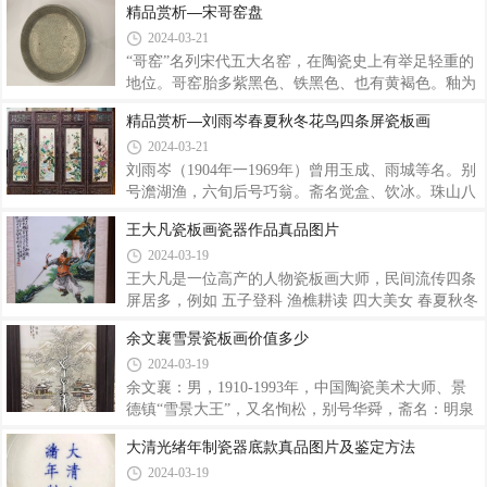
精品赏析—宋哥窑盘
独具风格的版画作品饮誉国内外。16岁开始以绘声绘
而不乱。元青花最突出的特点是气势宏大、饱满雄
2024-03-21
色画画及木刻谋生。曾任瓷场小工、小学教员、中学
健，从器物造型到装饰都有一种阳刚之美，其独特的
教员、家众教育馆员、剧团见习美术队员、报社
品类、造型、纹饰具有浓郁的时代特征，体现了元瓷
“哥窑”名列宋代五大名窑，在陶瓷史上有举足轻重的
工艺从原料、制作、绘画到烧成的稀有程度。”元代
地位。哥窑胎多紫黑色、铁黑色、也有黄褐色。釉为
瓷器市场以大件青花瓷器最为名贵，有越大越精之趋
失透的乳浊釉，釉面泛一层酥光，釉色以炒米黄、灰
精品赏析—刘雨岑春夏秋冬花鸟四条屏瓷板画
向，在市场上，元代青花瓷器的价格多以造型，纹饰
青多见，釉面大小纹片结合。经染色后大纹片呈深褐
2024-03-21
的发色以及画工品相等作为决定价格的主要因素。与
色，小纹片为黄褐色，也称‘金丝铁线’“墨纹梅花
后代青花瓷器相比，元青花的绘画笔法最令人震
片”“叶脉纹”‘文武片’等。这是传世哥窑的主要特征之
刘雨岑（1904年一1969年）曾用玉成、雨城等名。别
一。器形有各式瓶、炉、尊、洗及碗、盆、碟等。多
号澹湖渔，六旬后号巧翁。斋名觉盒、饮冰。珠山八
见仿古造型，底足制作不十分规整，釉面常见缩釉和
友瓷板画大师之一，中国陶瓷美术大师。擅长陶瓷粉
王大凡瓷板画瓷器作品真品图片
棕眼。哥窑位于浙江省龙泉县（也有学者认为位于杭
彩花鸟，早年受华岩的绘画艺术影响，中年深得任伯
2024-03-19
州或景德镇）。相传为南宋时章氏兄弟所创，分别
年、新罗山人的绘画艺术精髓，逐形成清新雅丽的绘
为“哥窑”及“弟窑”（弟窑又称龙泉
画风格，在瓷板画上建树颇高。刘雨岑的瓷画在取
王大凡是一位高产的人物瓷板画大师，民间流传四条
材、构图、设色上别具一格，把文人画风吸收进陶瓷
屏居多，例如 五子登科 渔樵耕读 四大美女 春夏秋冬
艺术领域，整个作品将诗、书、画、印融为一体，使
八仙过海 琴棋书画 等等。王大凡是将国画艺术和
余文襄雪景瓷板画价值多少
陶瓷艺术作品从晚清陶瓷装饰的烦琐之中脱颖而出，
诗、书、画、印运用到陶瓷装饰上的杰出代表，其传
2024-03-19
成为有情趣、有生命、有新意的艺术品。特别是刘雨
世的近千幅艺术作品，充分体现了以诗入画，以画孕
岑在粉彩技法上的革故鼎新，创立水点技法，直
诗，诗画结合的艺术风貌。如果说他早年的作品用画
余文襄：男，1910-1993年，中国陶瓷美术大师、景
笔向人们讲述一个动人的故事，那么他中年的作品就
德镇“雪景大王”，又名恂松，别号华舜，斋名：明泉
是传达一种禅意，晚年的作品则表达了一种精神境
古屋。原籍江西都昌，世居景德镇，中国陶瓷美术大
大清光绪年制瓷器底款真品图片及鉴定方法
界。中国画大家林风眠、潘天寿、周昌谷、吴山明等
师，擅长工艺粉彩雪景山水，其作品风格意境深远，
2024-03-19
称王大凡是一位艺术修养极高的“陶瓷文人画大师”，
用笔雄浑，给人以高洁旷达，豪放壮观的感觉。在当