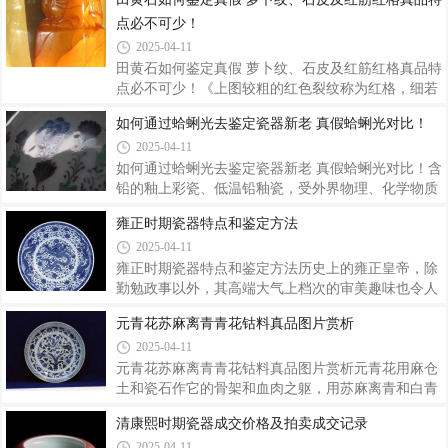
北，赏鉴家得其片纸零嫌什袭藏之。”又张鸣坷《寒
疏密有致，老虎形象逼真而动静有宜，每个老虎安排
点必不可少！
松阁谈艺琐录》中记：“程雪笠（名）门，工山水花
的非常认真精妙，绘画精细，纹络细腻，小到老虎的
卉，尝客景德镇画瓷器，有得一杯一碗者皆球壁视
牙齿、胡须、毛发都清晰可见，用笔迅疾而细致，线
2025-04-11
条流畅而优雅，富有动感，仿佛画作中的老虎呼之欲
田黄石如何鉴定真假 萝卜纹、石皮及红筋红格真品特
出，十分逼真，让人无不叹为观止，拍手叫绝，极具
点必不可少！《上图较粗的红色裂纹称为红格，细若
艺术感染力。江南居士百虎图图片赏析虎是百兽之
游丝的称为红筋，内部棉絮状的纹络就是萝卜纹。方
如何通过蛤蜊光去鉴定瓷器新老 真假蛤蜊光对比！
王，一直受到汉民族的崇拜，是正义、勇猛、威严的
章，完全去除了石皮。》田黄石有三大特征．就是萝
象征。自汉代以后，虎一直成为劳动人民喜爱的
2025-04-11
卜纹、石皮及红筋格。这是田黄石区别于其他彩石的
最重要特征，并且这几大特征人工无法模仿制造。没
如何通过蛤蜊光去鉴定瓷器新老 真假蛤蜊光对比！含
有这些特征的就肯定不是田黄石。所以，我们可以在
铅的釉上彩瓷、低温铅釉瓷，受外界物理、化学物质
这三大特征的基础上配合观察。形状、色泽、质地、
的侵蚀以及本身发生的变化，会在瓷器表面产生一种
雍正时期瓷器特点和鉴定方法
手感这几个方面来检测是否为田黄石。（黑色的石皮
膜状物。日复一日，随着“瓷龄”增加，这种膜状物也
2025-04-11
称为乌鸦皮——卵形）此田黄石已经去皮，但是去除
会慢慢地增加、增厚，达到一定厚度时，就会产生类
不干净，下部仍有黄色的石皮—卵形田黄石的
似蛤蜊壳里面那种闪烁的“光”，故人们称它为“蛤蜊
雍正时期瓷器特点和鉴定方法历史上的雍正皇帝，除
光”。再增厚到一定程度，还会出现“银色釉”，但“银
勤勉政事以外，其高端大气上档次的审美趣味也令人
色釉”遇水即会褪色。据我们从祖传的数十件官窑釉
称赞。事实上，不仅仅是康雍乾三代，纵观整个清
元青花苏麻离青青花钴料真品图片赏析
上彩瓷器中得出：大致要150年的“瓷龄”，才会出
朝，雍正的品味也是能脱颖而出的。尤其是雍正时期
2025-04-11
现“蛤蜊光”现象。“蛤蜊光”对“瓷彩”不同等，快慢亦
的瓷器，简直堪称屹立于审美巅峰的奇迹。雍正时期
有异，如蓝彩出现“蛤蜊光”
作为清朝盛世之一，其瓷器生产达到了历史最高水
元青花苏麻离青青花钴料真品图片赏析元青花用麻仓
平。这一时期的瓷器一改康熙时浑厚古拙之风，以造
土和瓷石作它的骨架和血肉之躯，用苏麻离青和白青
型娟秀、胎釉精细著称于世。雍正瓷的总体风格轻巧
釉作衣裳，以高超的绘画技术神韵给瓷器赋予灵魂，
清康熙时期瓷器成交价格及拍卖成交记录
俊秀，典雅精致，构思别致，线条柔和圆润，胎体选
所以它在全世界拍卖史上屡屡创高价位记录，已经树
2025-04-11