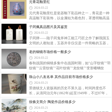
元青花釉里红
向一位中国收藏家购买300件毛主席用瓷，平均每件
康熙 秀才， 雍正 十年举人， 乾隆 元年（1736年）
2024-03-22
15万元人民币，但最终还是遭到这位收藏家的拒绝。
进士。官山东 范县 、 潍县 县令，政绩显著，后客居
7501 釉下红梅茶杯（杯盖、茶托） （一套）中国
扬州，以卖画为生，为“ 扬州八怪 ”重要代表人物。
元代青花釉里红是瓷器釉下彩品种之一，青花是一种
郑板桥之以是对商人挑剔，除了他的性格，基础的缘
高温釉下彩装饰，以金属钴为着色剂，罩透明釉高温
故原由是时代特有的文化配景：古代中国有“士农工
烧成便呈美丽的蓝色。而釉里红也是一种高温釉下彩
子冈佩真品图片及其鉴赏
商”的排序，像郑板桥这样的文人心里是羞于从商、
装饰，以金属铜为呈色剂，装饰和烧成工艺和青花一
2024-03-22
羞于谈钱的。他与人谈钱伤的不是情绪，而是伤体
样。这种将青花、釉里红两色同施于一器的装饰方法
面。仕途不顺以及生计的压力使得郑板桥在罢官之
便称为青花釉里红。由于青花着色剂是钴，釉里红着
子冈牌——陆子冈鬼斧神工能工巧匠之作了解我国玉
色剂是铜，二者性质不同，烧成温度以及对窑室气氛
文明的人都知道，玉器并非仅仅是一件简略的玉器，
的要求也有差异，因此两者施于一器，而且红、蓝呈
它一起仍是一种无声的言语。人们经过玉器的体裁规
老的铜镜市场价格一般多少
色均恰到好处不是一件容易的事。釉里红的呈色因烧
划，能够了解一个社会的文明层次，以及其时社会的
2024-03-22
成气氛的优劣而异，有的红的鲜艳，有的深沉发暗，
价值观。玉鸠杖首2体裁内容规划关于陆子冈的文献
成紫红色，有的浅淡发黄，有的发黑，成为釉
记载很少，多以传说为主，但从只言片语和其著作中
春秋战国的铜镜多集中在战国时期，如“山字纹镜”“羽
能够分分出，陆子冈是极具文明涵养的一代制玉工
纹镜”“云雷纹镜”“花叶纹镜”“龙纹镜”“变形蟠螭纹
匠，一起结交于文人仕子。“子冈”玉牌的体裁内容首
镜”“连弧纹镜”“镂空龙纹镜”“菱纹镜”“猴纹镜”“凤纹
珠山小八友名单 其作品目前市场价格多少
要体现在长方体的两个平面上，一面为山水画，人物
镜”等品类，春秋时期的铜镜不多见，除类似绳纹
2024-03-21
故事、吉利涵义的体裁等；另一面则是诗文和落款，
的“龙纹镜”偶见外，其他品种很难见到。下面给大家
其规划理念以文人、文明、传统为要害点。所以
介绍几个比较有代表性的铜镜市场反应价位呈现出什
景德镇文人瓷版画的历史不算久远，时间跨度也不
么价位。麒麟追凤纹铜镜专家评分：★★★★★饕餮
长，从清同治元年(1862年)起至1949年，不过87年，
纹四方铜镜专家评分：★★★★★汉代博局纹铜镜专
就经历了探索、起源，到发展、成熟的过程。但这87
徐焕文简介 陶瓷作品价格多少
家评分：★★★★★铜镜收藏与投资也存在着盲从与
年，却创造出一个景德镇瓷史上饶有意味的一段历
2024-03-21
风险。市场中高烧不退的辽、金、元等时期铜镜，虽
史。“道义相交信有因，珠山结社志图新。翎毛山水