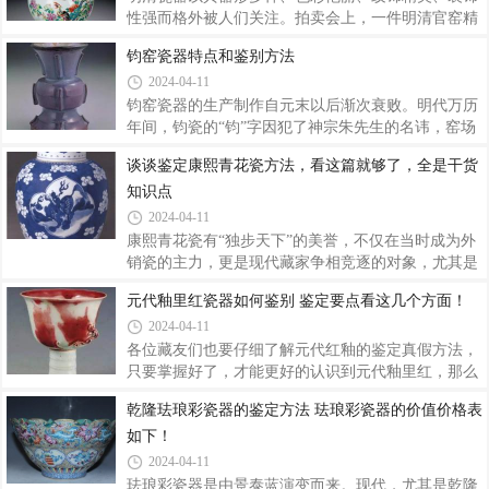
就是喜欢在名家字画上盖鉴赏章，人送外号“盖章狂
性强而格外被人们关注。拍卖会上，一件明清官窑精
魔”，关于他在字画方面的轶事我们以后再讲，今天
品瓷器，动辄即被抬至数十万、上百万元的价格；古
钧窑瓷器特点和鉴别方法
我们主要讨论乾隆的官窑瓷器。每个喜欢明清瓷器的
玩城中，人们流连忘返，对这类造型各异、五彩斑斓
2024-04-11
藏友，都梦想拥有一件乾隆官窑，这是自己收藏眼光
的器物偏爱有加。然而，在热闹的背后，却隐藏存在
的最好的证明，也可以让自己在朋友圈有面。清
着一个严重的问题，就是仿品、赝品横陈，让人真伪
钧窑瓷器的生产制作自元末以后渐次衰败。明代万历
难辨。许多收藏爱好者因不知道怎样辨伪而不敢介
年间，钧瓷的“钧”字因犯了神宗朱先生的名讳，窑场
入，有的藏友凭感觉去买，结果屡屡买到的是赝品。
被官府封闭，此后钧瓷生产一蹶不振，陷于濒临绝境
谈谈鉴定康熙青花瓷方法，看这篇就够了，全是干货
那么，明清时期的瓷器如何鉴定真伪呢？下面为大家
的地步，尤其是钧瓷烧制过程中自然窑变的奥秘更是
知识点
分享鉴定明清瓷器真伪的四个方法，简单实用。远古
技艺失传，无人知晓。直到清光绪五年（1880年），
瓷器，因年代久远，保存民间的传世品甚少，如
禹州神垕镇钧瓷世家中的芦天恩、芦天福、芦天增兄
2024-04-11
弟三人，由于受古董商高价收买宋钧的诱引，在小型
康熙青花瓷有“独步天下”的美誉，不仅在当时成为外
发掘中得到启发，立志恢复钧瓷，此后经过他们的不
销瓷的主力，更是现代藏家争相竞逐的对象，尤其是
懈努力，钧瓷的烧制开始有了初步的成果，并由此展
景德镇官窑青花，动辄即达百万乃至千万的拍卖价
元代釉里红瓷器如何鉴别 鉴定要点看这几个方面！
开了恢复生产，烧制出了色彩单调的孔雀绿和碧蓝相
格，实在令人折服。康熙青花瓷以其精美无双而广受
间的仿宋钧“雨过天晴”器，此后又在“天
2024-04-11
世人赞誉，光绪年间官窑还专门仿烧，用料用工无不
精细，有“小康”之称。现今，市面上也出现很大一批
各位藏友们也要仔细了解元代红釉的鉴定真假方法，
康熙官窑青花瓷的仿冒品，这给很多藏友都造成了困
只要掌握好了，才能更好的认识到元代釉里红，那么
扰。因此，笔者总结本人及业内人士对康熙官窑青花
元代红釉如何去鉴定呢，鉴定真假方法又有哪些呢，
乾隆珐琅彩瓷器的鉴定方法 珐琅彩瓷器的价值价格表
瓷的鉴定要点，以供大家参考：1、早期康熙青花釉
那么小编总结了那么几个要点。元代红釉如何鉴别元
如下！
面肥润呈青白色釉面肥润呈青白色，有缩釉和小棕
代红釉如何鉴别(一)由于存世量稀少，元代青花釉里
眼，也有器身与器底釉色不一致，个别器物口部
红并非是通常藏家所拥有之物。但在番禺资深保藏家
2024-04-11
黎润明先生的家中，便保藏有一件高 为9.5cm的元代
珐琅彩瓷器是由景泰蓝演变而来。现代，尤其是乾隆