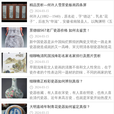
方云峰指导，受益匪浅，3年后学校毕业又先后拜汪
于珐琅彩，目前存世量仅六千余件。烧制时间从民国
精品赏析—何许人雪景瓷板画四条屏
大沧、汪野亭为师，把多种陶瓷山水和国画山水技法
初年延续到解放前，是郭葆昌为袁世凯称帝专门烧制
2024-03-15
融会贯通，技艺逐精，为建国后创新“王氏山水”打下
的瓷器。有题款“居仁堂”、“静远堂”,洪宪年制(或洪
坚实的基础。王云泉晚期山水瓷板画图片赏析（外
宪御制)、“怀仁堂”等等。袁世凯时期，郭葆昌负责督
何许人(1882—1940)，原名处，字“德达”，乳名“花
烧御用瓷器，制出了近代诸多收藏家争相追逐的罕见
子”，后改为“华滋”，安徽省南陵县人。以陶渊明《五
珍品，世称“洪宪瓷”。由于洪宪瓷烧制时间较短、存
柳先生传》中“先生不知何许人也”句，更名为何许
景德镇567老厂瓷器价格 如何去鉴赏！
世量较少,目前在各大拍卖会上都难以一睹真容。鉴于
人，景德镇“珠山八友”之一，中国陶瓷美术大师。
2024-03-15
他超高的艺术价值和历史研究价值，势必会成为未来
1916年以后，何许人画瓷渐以雪景山水为主。构图上
收藏界和学术界的常青树，升值潜力
远承宋人造景取势之技，笔墨上取“四王”之法，但在
新中国瓷器是从中国灿烂辉煌的陶瓷文明史一路走来
工艺上革故鼎新，巧妙地把粉彩玻璃白运用于雪景山
瓷器烧造成就的又一高峰。宋元明清各朝瓷器制造花
水之中，既有传统填色的粉润效果，又具有画意生动
样翻新，经典品种创烧不断，从宋代的宁静致远的
细聊晚清民国浅绛彩名家名家排行及图片赏析
的韵味。使画面彩料浓淡自如，雪色逼真，层次有
汝、钧、官、定、哥，元朝大气磅礴的青花，明朝小
2024-03-15
度，并以高洁旷达、晶莹剔透、意境深邃为世人所称
巧绚丽的斗彩，清朝雍容明丽的珐琅和粉彩瓷器将中
道。中年以后，何许人的瓷画技艺日臻
国的瓷器制造工艺品质和艺术成就推向一个又一个繁
早期浅绛彩文人瓷画的清雅不俗和文人性突出，在于
荣，瓷器在一千余年来一直是中国人伟大发明中技术
瓷作者的个性表达同一题材的韵味，不同的画家的笔
含量最高的创造，从600年前的法国人到现在的日本
墨所表现出来的意境往往不同，原因之一就是作者在
细聊雍正粉彩瓷器如何辨别真假？
人一直在想获取中国制瓷的秘密，然而至今也没如
作品中揉合了自己的心声。汪藩 浅绛山水纹四方瓷板
2024-03-15
愿。“567瓷”指的是上世纪50年代、60年代、70年代
咸丰三年(1853年)，太平军攻打景德镇。入城后，见
国营瓷厂生产瓷器的简称。那时轻工业部下辖的国
御窑厂专造皇帝用瓷，便迁怒于此，一把火把御窑厂
瓷器收藏，有人喜欢宋瓷，有人喜欢明瓷，也有人喜
烧了。厂里的库存瓷样也因而散失，官员、画师、工
欢清代瓷器。近年来高古瓷，也就是宋瓷开始热度大
匠人等或作为“妖”被杀，或侥幸逃脱，全作猢狲散
升，究其原因，跟前几年明清官窑，特别是清三代官
大明嘉靖年制青花瓷器如何鉴定真假？
尽。金品卿 浅绛花鸟瓷板御窑厂一停就是好几年，直
窑炒作得特别厉害，价位奇高有关系。动辄上百万的
2024-03-15
至同治五年(1866年)间，清政府军机大臣李鸿章筹银
高古瓷对于普通藏友来说，想要入手实在是心有而余