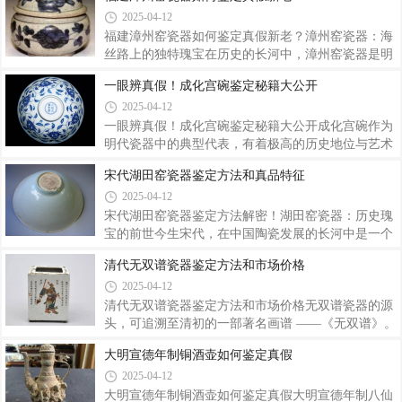
打破了以往瓷器装饰色彩较为单一的局面，为陶瓷艺
皇帝的重视，瓷器制作技术登峰造极，装饰精细华美
2025-04-12
术增添了一抹亮丽的色彩。然而，由于釉里红对烧制
，达到了中国陶瓷史上的一个高峰。然而，随着时间
的温度和窑内气氛要求极为苛刻，铜红釉在烧
的推移，清朝末年，社会陷入了巨大的动荡之中。西
福建漳州窑瓷器如何鉴定真假新老？漳州窑瓷器：海
方列强的入侵和国内局势的不稳定，让清政府面临着
丝路上的独特瑰宝在历史的长河中，漳州窑瓷器是明
内忧外患的困境，国力逐渐衰退，国库空虚，财政开
末清初时期海上丝绸之路上熠熠生辉的瑰宝，凭借纹
一眼辨真假！成化宫碗鉴定秘籍大公开
支捉襟见肘。作为宫廷御用瓷器的主要产地，景德镇
饰精美、釉色丰富的特点闻名于世 。在一百多年的辉
2025-04-12
官窑也受到了严重的冲击。一方面，战争和社会动荡
煌历程中，漳州窑创造出了 “汕头器”“吴须赤绘”“交
使得瓷器的生产和运输面临诸多困难，原
趾瓷”“华南三彩” 等声名远扬的名瓷。漳州窑瓷器不
一眼辨真假！成化宫碗鉴定秘籍大公开成化宫碗作为
仅在国内古陶瓷研究领域占据关键地位，更是中国外
明代瓷器中的典型代表，有着极高的历史地位与艺术
销瓷器的杰出代表，有力地见证了中国古代海上丝绸
价值。它创烧于明代宣德时期，多为皇宫御用，故而
宋代湖田窑瓷器鉴定方法和真品特征
之路的伟大成就 。漳州窑的兴起与繁荣与海上贸易紧
得名。到了成化年间，景德镇御窑厂专为宫廷烧制的
2025-04-12
密相连。明朝隆庆元年（1567 年），海禁政策解除，
宫碗，在制作工艺和艺术水准上达到了新的高度。此
月港迅速兴盛起来。月港的繁荣不
时的社会相对稳定，经济繁荣，为制瓷业的蓬勃发展
宋代湖田窑瓷器鉴定方法解密！湖田窑瓷器：历史瑰
提供了良好环境，再加上成化皇帝朱见深对瓷器的热
宝的前世今生宋代，在中国陶瓷发展的长河中是一个
爱，促使工匠们不断钻研创新 ，使得这一时期的瓷器
熠熠生辉的时代，名窑辈出，各具特色。而湖田窑，
清代无双谱瓷器鉴定方法和市场价格
制作技艺飞跃，数量众多且质量上乘，成化宫碗便是
无疑是其中一颗璀璨的明珠，在宋代陶瓷界占据着举
2025-04-12
其中的杰出代表。成化宫碗造型规整，线条流畅，比
足轻重的地位。它位于今景德镇市东南湖田村，是中
例协调，既具有实用性，又富有艺术美感，体
国宋、元两代各大制瓷规模最大，延续烧造时间最
清代无双谱瓷器鉴定方法和市场价格无双谱瓷器的源
长、生产瓷器最精美著名的古代窑场 ，其烧制的瓷器
头，可追溯至清初的一部著名画谱 ——《无双谱》。
远销海内外，深受人们的喜爱。湖田窑的烧造历史可
这部画谱刊刻于清康熙三十三年（1694 年） ，由擅
大明宣德年制铜酒壶如何鉴定真假
追溯至五代时期，当时主要烧制青瓷和白瓷，产品以
长人物画的绍兴人金古良精心绘制，再经康熙时御殿
2025-04-12
盘、碗为主。进入北宋早期，湖田窑普遍使用仰烧
刻工朱圭镌刻完成，是清初浙派版画的经典之作。
法，烧造青白瓷唇口、葵口碗，但此时造型简单，
《无双谱》从秦末到南宋末的 1489 年中，精心挑选
大明宣德年制铜酒壶如何鉴定真假大明宣德年制八仙