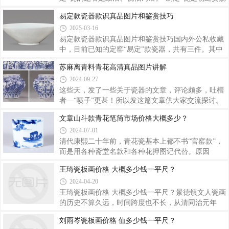
装饰的主流。今天，解读陶瓷纹饰，可以辅助我们了
给文武官员的器物。“易定”瓷的造型多为瓶类，用于
易定款瓷器款识真品图片和鉴赏技巧
解历史。以文字作为陶瓷装饰虽不是主流，但几千年
盛酒和陈设。2. 北宋定窑宫廷“易定”瓷的紫色釉（雪
2025-03-16
来断断续续总会有它的身影。孔雀绿釉大罐 元代英国
青色）是红、蓝矿物调剂烧制的紫色釉，是北宋首
大维德基金会藏元代带着“内府”二字的
创，后朝再也见不到此种紫色。3. 北宋定窑宫廷“易
易定款瓷器款识真品图片和鉴赏技巧国内外公私收藏
定”瓷的时代确定上线为宋仁宗（1038年）下线为宋
中，目前已知的定窑“易定”款瓷器，共有三件。其中
徽宗（1125年），87年内所产或上线是宋哲宗（1098
两件为碗，外底刻“易定”二字，分别藏于故宫博物院
苏麻离青料青花高清真品图片讲解
年）下线是宋徽宗（1125年）27年内所产。4. 北宋定
及上海博物馆。“易定” 款白瓷碗 故宫博物院藏两者
2024-09-27
窑宫廷“易定”瓷的釉色与本朝官服颜色同步。紫色是
器形相同，大小相当，皆为敞口，胎体较薄，腹部约
三品以上官员，红、朱、绯色是
45度斜出，内外施白釉，素面无纹饰，圈足，外底施
这些天，发了一些关于瓷器的文章，评论颇多，吐槽
釉后刻“易定”二字，再入窑烧制，“早年出土于同一墓
者—“喷子”更甚！所以发这篇文章供大家交流探讨。
中，刻字也出于一人之手，字体瘦劲有力”。故宫博
在瓷器鉴赏中不应被所谓教条局限，应多发散思维，
文章山斗款青花笔筒市场价格大概多少？
物院藏 “易定” 款白瓷碗底部故宫博物院所藏“易定”款
具体器物具体研究，而不是一概而论！今后文章中有
2024-07-01
碗，高6.8厘米，口径19.8 厘米，足径7.3厘米；上海
些需要矫正的地方，也欢迎大家指出！谢谢！苏麻离
博物馆这件高6.3厘米，口
青，又称苏泥麻青、苏勃泥青、苏泥勃青等。简
清代康熙二十年前，青花瓷基本上都不书“官窑款”，
称“苏料”。名称的来源，一说是来自波斯语“苏来
而是用各种斋堂名款和各种花押图记代替。原因
曼”的译音。另一种说法是，苏泥麻青应为苏麻离
是“康熙不尚尊号”。实际上康熙二十年后已经”开始
王琦瓷板画价格 大概多少钱一平尺？
青，是英文smalt的译音，意为一种蓝玻璃。鉴定景德
写“官窑款”。但代表康熙青花最高水平的琢器还是很
2024-04-20
镇历史上各个时期的青花瓷器，青料的认识至关重
少书写“官窑款”的，这个怪现象至今是一个谜。其中
要。元代及明代早期的青花瓷器，大多以进口的苏麻
有一些精品，比带“官窑款”的水平还要高，虽然是
王琦瓷板画价格 大概多少钱一平尺？景德镇文人瓷画
如“文章山斗”、博古、蕉叶等款，但很多人已将其视
的历史不算久远，时间跨度也不长，从清同治元年
为官窑瓷了。清 文章山斗款 青花赤壁赋纹笔筒图片
（1862年）起至1949年，不过87年，就经历了探索、
刘雨岑瓷板画价格 值多少钱一平尺？
赏析康熙青花瓷是中国青花史上的最高峰。雍、乾两
起源，到发展、成熟的过程。但这87年，却创造出一