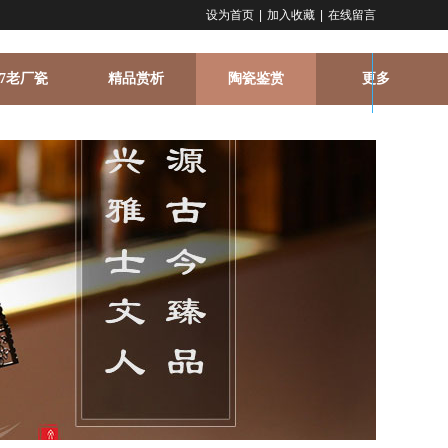
设为首页
|
加入收藏
|
在线留言
67老厂瓷
精品赏析
陶瓷鉴赏
更多