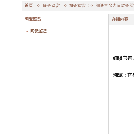
首页
>>
陶瓷鉴赏
>>
陶瓷鉴赏
>>
细谈官窑内造款瓷器
陶瓷鉴赏
详细内容
陶瓷鉴赏
细谈官窑
溯源：官