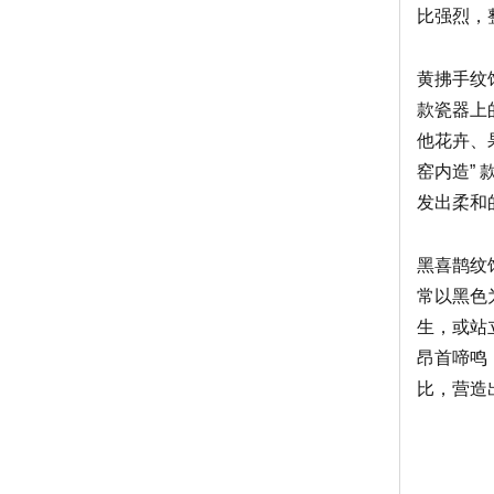
比强烈，
黄拂手纹
款瓷器上
他花卉、
窑内造”
发出柔和
黑喜鹊纹
常以黑色
生，或站
昂首啼鸣
比，营造