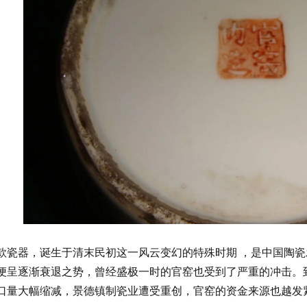
款瓷器，诞生于清末民初这一风云变幻的特殊时期 ，是中国陶
便呈逐渐衰退之势，曾经盛极一时的官窑也受到了严重的冲击。
口量大幅缩减，景德镇制瓷业遭受重创，官窑的资金来源也越发