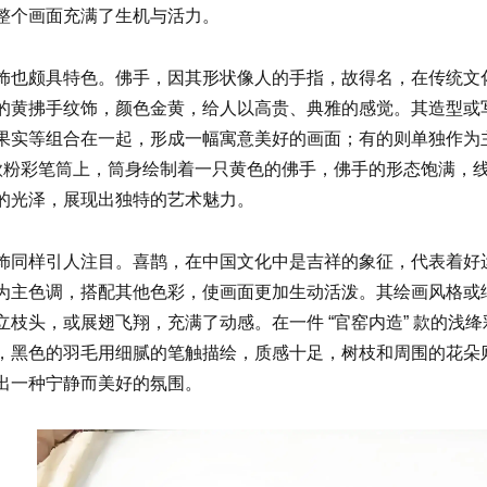
整个画面充满了生机与活力。
饰也颇具特色。佛手，因其形状像人的手指，故得名，在传统文
的黄拂手纹饰，颜色金黄，给人以高贵、典雅的感觉。其造型或
果实等组合在一起，形成一幅寓意美好的画面；有的则单独作为主
 款粉彩笔筒上，筒身绘制着一只黄色的佛手，佛手的形态饱满，
的光泽，展现出独特的艺术魅力。
饰同样引人注目。喜鹊，在中国文化中是吉祥的象征，代表着好
为主色调，搭配其他色彩，使画面更加生动活泼。其绘画风格或
立枝头，或展翅飞翔，充满了动感。在一件 “官窑内造” 款的浅
，黑色的羽毛用细腻的笔触描绘，质感十足，树枝和周围的花朵
出一种宁静而美好的氛围。