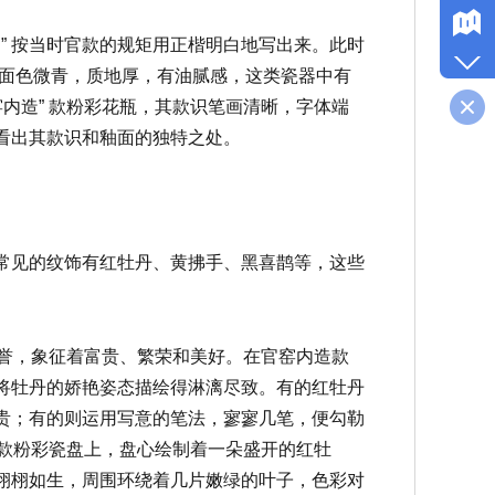
造” 按当时官款的规矩用正楷明白地写出来。此时
釉面色微青，质地厚，有油腻感，这类瓷器中有
内造” 款粉彩花瓶，其款识笔画清晰，字体端
看出其款识和釉面的独特之处。
常见的纹饰有红牡丹、黄拂手、黑喜鹊等，这些
美誉，象征着富贵、繁荣和美好。在官窑内造款
将牡丹的娇艳姿态描绘得淋漓尽致。有的红牡丹
贵；有的则运用写意的笔法，寥寥几笔，便勾勒
 款粉彩瓷盘上，盘心绘制着一朵盛开的红牡
栩栩如生，周围环绕着几片嫩绿的叶子，色彩对