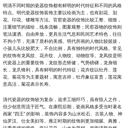
明清不同时期的瓷器纹饰都有鲜明的时代特征和不同的风格
特点。明代瓷器纹饰装饰主要以绘画为主，也有刻花、划
花、印花、镂雕等方法。官窑瓷器的纹饰比较工整、细致，
注重细节的描绘，线条流畅，图案规整；民窑器物的纹饰则
笔法潇洒、自由奔放，更具生活气息和民间艺术特色，往往
不拘小节，充满了质朴的美感。明代所画的人物比较挺拔，
小孩儿头比较肥大，不合比例，具有独特的时代风格。常见
的纹饰有龙凤纹、花卉纹、人物纹、动物纹等。龙凤纹是明
代瓷器上的重要纹饰，龙纹形态矫健，气势磅礴，龙身细
长，龙爪锋利，具有鲜明的时代特征；花卉纹以牡丹、莲
花、菊花等为主要题材，寓意吉祥，牡丹象征富贵，莲花寓
意高洁，菊花表示长寿。
清代瓷器的纹饰较为复杂，追求工细纤巧，虽有惊人之作，
但少创意而流于匠气。在康熙后期，瓷画风格多受当时著名
画家 “四王” 的影响，装饰内容多为山水松石、古装人物、神
仙罗汉、仕女美妇等。雍正时期的纹饰则更加细腻、典雅，