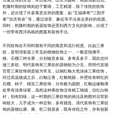
注重意境的营造，常以花鸟、山水为题材，画面清新自然。
乾隆时期的纹饰则趋于繁缛，工艺精湛，除了传统的纹饰
外，还出现了许多寓意吉祥的图案，如 “五福捧寿”“三阳开
泰”“吉庆有余” 等，通过谐音、象征等手法表达美好的祝愿。
同时，乾隆时期的瓷器纹饰还受到西方文化的影响，出现了
一些带有西洋风格的图案和装饰手法。
不同纹饰在不同时期有不同的寓意和流行程度。比如三果
纹，是明清瓷器上常见的植物纹饰之一，一般是指佛手、
桃、石榴三种水果，分别喻意多福、多寿及多子，因此也叫
做三多纹。明代装饰有三果纹的器物较为少见，而明代宣德
官窑三果纹饰倒是较为常见，以铜红釉大笔涂抹三果纹饰，
经过高温烧成之后，白釉泛青，红釉艳丽，外壁绘有鲜红的
石榴、柿子、桃实三果纹饰，分布极为疏朗，红釉边缘釉薄
处带有浅青绿晕，虽然这种果纹饰没有精工细描，但红白映
衬，别有韵味，这一时期的三果纹饰的画法及构图对后世影
响较大，几乎成为一种定制，多有烧造。清代装饰有三果纹
饰的器物以康、雍、乾三朝居多，既有传统之作，亦有创新