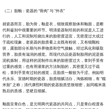
（二）胎釉：瓷器的 “骨肉” 与 “外衣”
就瓷器而言，胎为骨，釉是衣，细致观察胎体和釉面，是断
代和鉴别中很重要的环节。明清瓷器制坯前的和泥是人工进
行的，人工和泥制坯烧出来的胎密度适宜，无密度过大或过
于疏松现象，老瓷器的胎质看上去既有粉状，又有细颗粒
状，露胎部分长期与外界物质和空气接触，经过风化和吸取
营养，胎质有滋润的感觉。而现代仿品瓷器制胎用的泥是炼
泥机炼制，用这样的泥制作出来的胎密度过大，拿到手里有
过重的感觉；也有用灌浆的方法制胎的，其密度又过于疏
松，拿到手里有过轻的感觉，且胎质一般较为干涩。例如明
代永乐、宣德时期的瓷器，胎质细腻洁白，淘炼精细，有 “糯
米胎” 之称；清代康熙时期的瓷器胎质坚致细密，如同糯米蒸
熟后的质感，坚硬且细腻。
釉面呈青白色，是元明两代瓷器的共同点，只是青白程度各