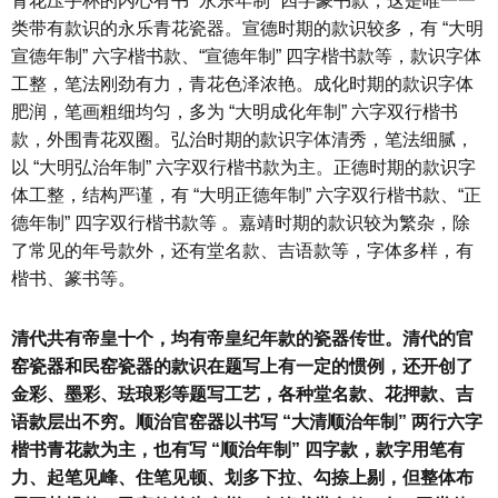
青花压手杯的内心有书 “永乐年制” 四字篆书款，这是唯一一
类带有款识的永乐青花瓷器。宣德时期的款识较多，有 “大明
宣德年制” 六字楷书款、“宣德年制” 四字楷书款等，款识字体
工整，笔法刚劲有力，青花色泽浓艳。成化时期的款识字体
肥润，笔画粗细均匀，多为 “大明成化年制” 六字双行楷书
款，外围青花双圈。弘治时期的款识字体清秀，笔法细腻，
以 “大明弘治年制” 六字双行楷书款为主。正德时期的款识字
体工整，结构严谨，有 “大明正德年制” 六字双行楷书款、“正
德年制” 四字双行楷书款等 。嘉靖时期的款识较为繁杂，除
了常见的年号款外，还有堂名款、吉语款等，字体多样，有
楷书、篆书等。
清代共有帝皇十个，均有帝皇纪年款的瓷器传世。清代的官
窑瓷器和民窑瓷器的款识在题写上有一定的惯例，还开创了
金彩、墨彩、珐琅彩等题写工艺，各种堂名款、花押款、吉
语款层出不穷。顺治官窑器以书写 “大清顺治年制” 两行六字
楷书青花款为主，也有写 “顺治年制” 四字款，款字用笔有
力、起笔见峰、住笔见顿、划多下拉、勾捺上剔，但整体布