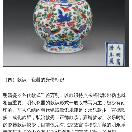
（四）款识：瓷器的身份标识
明清瓷器各代款式千差万别，以款识特点来断代和辨伪也就
相当重要。明代瓷器的款识形式一般以书写为主，极少有刻
印的。前人总结的明代瓷器款识规律是：永乐款少，宣德款
多，成化款肥，弘治款秀，正德款恭，嘉靖款杂。永乐时期
的瓷器款识较少，目前仅见有北京故宫博物院所藏的明永乐