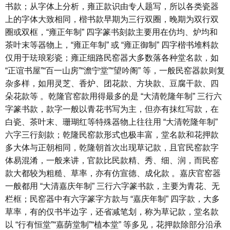
书款；从字体上分析，雍正款识由专人题写，所以各类瓷器
上的字体大致相同，楷书款早期为三行双圈，晚期为双行双
圈或双框，“雍正年制” 四字篆书刻款主要用在仿均、炉均和
茶叶末等器物上，“雍正年制” 或 “雍正御制” 四字楷书堆料款
仅用于珐琅彩瓷；雍正细路民窑器大多数落各种堂名款，如
“正谊书屋”“百一山房”“澹宁堂”“望吟阁” 等，一般民窑器款则复
杂多样，如用灵芝、香炉、团花款、方块款、豆腐干款、四
朵花款等 。乾隆官窑款用得最多的是 “大清乾隆年制” 三行六
字篆书款，款字一般以青花书写为主，但亦有抹红写款，在
白瓷、茶叶末、珊瑚红等特殊器物上往往用 “大清乾隆年制”
六字三行刻款；乾隆民窑款形式也极丰富，堂名款和花押款
多大体与正朝相同，乾隆朝首次出现草记款，且官民窑款字
体易混淆，一般来讲，官款比民款精、秀、细、润，而民窑
款大都较为粗糙、草率，亦有仿宣德、成化款 。嘉庆官窑器
一般都用 “大清嘉庆年制” 三行六字篆书款，主要为青花、无
栏框；民窑器中有六字篆字方款与 “嘉庆年制” 四字款，大多
草率，有的仅书半边字，还省减笔划，称为草记款，堂名款
以 “行有恒堂”“嘉荫堂制”“植本堂” 等多见，花押款除部分沿承