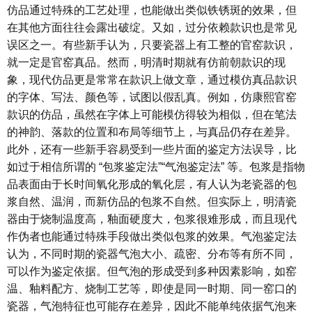
仿品通过特殊的工艺处理，也能做出类似铁锈斑的效果，但
在其他方面往往会露出破绽。又如，过分依赖款识也是常见
误区之一。有些新手认为，只要瓷器上有工整的官窑款识，
就一定是官窑真品。然而，明清时期就有仿前朝款识的现
象，现代仿品更是常常在款识上做文章，通过模仿真品款识
的字体、写法、颜色等，试图以假乱真。例如，仿康熙官窑
款识的仿品，虽然在字体上可能模仿得较为相似，但在笔法
的神韵、落款的位置和布局等细节上，与真品仍存在差异。
此外，还有一些新手容易受到一些片面的鉴定方法误导，比
如过于相信所谓的 “包浆鉴定法”“气泡鉴定法” 等。包浆是指物
品表面由于长时间氧化形成的氧化层，有人认为老瓷器的包
浆自然、温润，而新仿品的包浆不自然。但实际上，明清瓷
器由于烧制温度高，釉面硬度大，包浆很难形成，而且现代
作伪者也能通过特殊手段做出类似包浆的效果。气泡鉴定法
认为，不同时期的瓷器气泡大小、疏密、分布等有所不同，
可以作为鉴定依据。但气泡的形成受到多种因素影响，如窑
温、釉料配方、烧制工艺等，即使是同一时期、同一窑口的
瓷器，气泡特征也可能存在差异，因此不能单纯依据气泡来