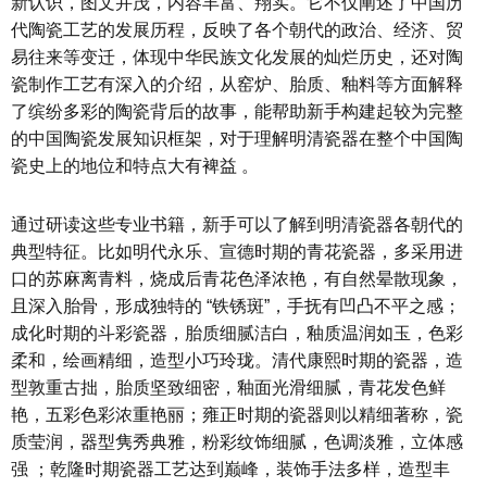
新认识，图文并茂，内容丰富、翔实。它不仅阐述了中国历
代陶瓷工艺的发展历程，反映了各个朝代的政治、经济、贸
易往来等变迁，体现中华民族文化发展的灿烂历史，还对陶
瓷制作工艺有深入的介绍，从窑炉、胎质、釉料等方面解释
了缤纷多彩的陶瓷背后的故事，能帮助新手构建起较为完整
的中国陶瓷发展知识框架，对于理解明清瓷器在整个中国陶
瓷史上的地位和特点大有裨益 。
通过研读这些专业书籍，新手可以了解到明清瓷器各朝代的
典型特征。比如明代永乐、宣德时期的青花瓷器，多采用进
口的苏麻离青料，烧成后青花色泽浓艳，有自然晕散现象，
且深入胎骨，形成独特的 “铁锈斑”，手抚有凹凸不平之感；
成化时期的斗彩瓷器，胎质细腻洁白，釉质温润如玉，色彩
柔和，绘画精细，造型小巧玲珑。清代康熙时期的瓷器，造
型敦重古拙，胎质坚致细密，釉面光滑细腻，青花发色鲜
艳，五彩色彩浓重艳丽；雍正时期的瓷器则以精细著称，瓷
质莹润，器型隽秀典雅，粉彩纹饰细腻，色调淡雅，立体感
强 ；乾隆时期瓷器工艺达到巅峰，装饰手法多样，造型丰