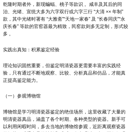
乾隆时期者外，新现蝙蝠、桃子等款识 。咸丰及其后的同
治、光绪、宣统大多为六字双行或六字三行 “大清 ×× 年制”
款，其中光绪时署有 “大雅斋”“天地一家春” 及 “长春同庆”“永
庆长春” 等款的官窑器最为精致，民窑款则多无定制，形式较
多 。
实践出真知：积累鉴定经验
理论知识固然重要，但鉴定明清瓷器更需要丰富的实践经
验，只有通过不断地观察、比较、分析真品和仿品，才能真
正提高鉴定能力。
（一）参观博物馆
博物馆是学习明清瓷器鉴定的绝佳场所，这里收藏了大量的
明清瓷器真品，涵盖了各个时期、各种类型的瓷器。新手可
以利用闲暇时间，多去当地的博物馆参观，近距离观察瓷器