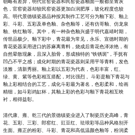
朝略有差异，明代官窑瓷器和民窑瓷器釉面一般都呈青灰
色，官窑瓷器却较民窑瓷器更加白润肥厚，玻化程度也较
高。明代景德镇瓷器品种按其制作工艺可分为釉下彩、釉上
彩、斗彩、五彩及单色釉、杂色釉等，还有仿哥釉、仿龙泉
釉、铁红釉等。其中，有一种杂色釉兴盛于明代嘉靖时期，
传世品极少。釉下彩中，青花最为常见，永乐、宣德时期的
青花瓷器采用进口的苏麻离青料，烧成后青花色泽浓艳，有
自然晕散现象，且深入胎骨，形成独特的 “铁锈斑”，手抚有
凹凸不平之感；成化时期的青花瓷器则采用平等青料，发色
淡雅，清新秀丽。釉上彩以五彩为代表，色彩丰富，红、
绿、黄、紫等色彩相互搭配，对比强烈 。斗彩是釉下青花与
釉上彩相结合的工艺，成化斗彩最为著名，色彩柔和，绘画
精细，如斗彩鸡缸杯，其釉上彩的色彩与釉下青花相互映
衬，相得益彰。
清代康、雍、乾三代的景德镇瓷业进入了制瓷历史高峰，青
花、五彩、三彩、郎窑红、豇豆红、珐琅彩等品种风格别开
生面。雍正的粉彩、斗彩、青花和高低温颜色釉等，粉润柔