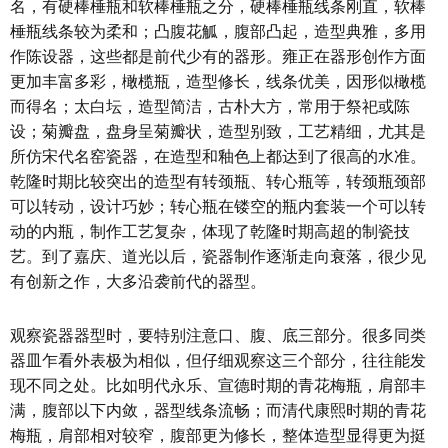
名，有硬棒棰瓶和软棒棰瓶之分，硬棒棰瓶线条刚直，软棒
棰瓶线条较为柔和；凸腹花觚，腹部凸起，造型典雅，多用
作陈设器，这些都是前代少有的器形。雍正在器形创作方面
更加丰富多彩，橄榄瓶，造型修长，线条优美，因形似橄榄
而得名；太白坛，造型简洁，古朴大方，常用于祭祀或陈
设；菊瓣盘，盘身呈菊瓣状，造型别致，工艺精细，尤其是
所仿宋代名窑瓷器，在造型和釉色上都达到了很高的水准。
乾隆时期比较突出的造型有转颈瓶、转心瓶等，转颈瓶颈部
可以转动，设计巧妙；转心瓶在镂空的瓶内套装一个可以转
动的内瓶，制作工艺复杂，体现了乾隆时期高超的制瓷技
艺。到了嘉庆、道光以后，瓷器制作逐渐走向衰落，很少见
有创新之作，大多沿袭前代的器型。
观察瓷器器型时，要特别注意口、腹、底三部分。很多同类
器皿乍看外表极为相似，但仔细观察这三个部分，往往能发
现不同之处。比如明代永乐、宣德时期的青花梅瓶，肩部丰
满，腹部以下内敛，器型线条流畅；而清代康熙时期的青花
梅瓶，肩部相对较窄，腹部更为修长，整体造型显得更为挺