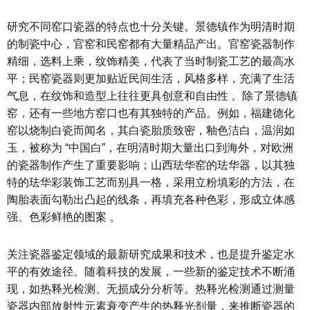
研究不同窑口瓷器的特点也十分关键。景德镇作为明清时期
的制瓷中心，官窑和民窑都有大量精品产出。官窑瓷器制作
精细，选料上乘，纹饰精美，代表了当时制瓷工艺的最高水
平；民窑瓷器则更加贴近民间生活，风格多样，充满了生活
气息，在纹饰和造型上往往更具创意和自由性 。除了景德镇
窑，还有一些地方窑口也有其独特的产品。例如，福建德化
窑以烧制白瓷而闻名，其白瓷胎质致密，釉色洁白，温润如
玉，被称为 “中国白”，在明清时期大量出口到海外，对欧洲
的瓷器制作产生了重要影响；山西珐华窑的珐华器，以其独
特的珐华彩装饰工艺而别具一格，采用立粉填彩的方法，在
陶胎表面勾勒出凸起的线条，再填充各种色彩，形成立体感
强、色彩鲜艳的图案 。
关注瓷器鉴定领域的最新研究成果和技术，也是提升鉴定水
平的有效途径。随着科技的发展，一些新的鉴定技术不断涌
现，如热释光检测、无损成分分析等。热释光检测通过测量
瓷器内部放射性元素衰变产生的热释光剂量，来推断瓷器的