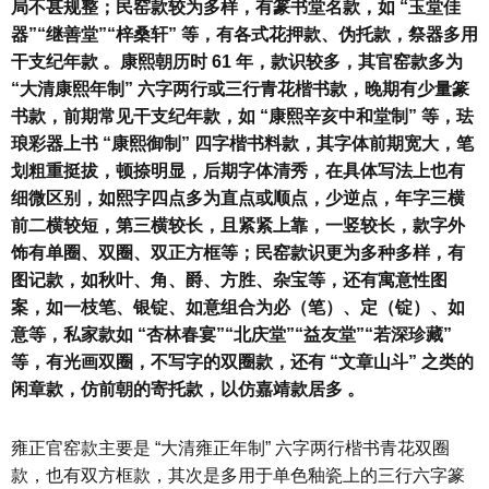
局不甚规整；民窑款较为多样，有篆书堂名款，如 “玉堂佳
器”“继善堂”“梓桑轩” 等，有各式花押款、伪托款，祭器多用
干支纪年款 。康熙朝历时 61 年，款识较多，其官窑款多为
“大清康熙年制” 六字两行或三行青花楷书款，晚期有少量篆
书款，前期常见干支纪年款，如 “康熙辛亥中和堂制” 等，珐
琅彩器上书 “康熙御制” 四字楷书料款，其字体前期宽大，笔
划粗重挺拔，顿捺明显，后期字体清秀，在具体写法上也有
细微区别，如熙字四点多为直点或顺点，少逆点，年字三横
前二横较短，第三横较长，且紧紧上靠，一竖较长，款字外
饰有单圈、双圈、双正方框等；民窑款识更为多种多样，有
图记款，如秋叶、角、爵、方胜、杂宝等，还有寓意性图
案，如一枝笔、银锭、如意组合为必（笔）、定（锭）、如
意等，私家款如 “杏林春宴”“北庆堂”“益友堂”“若深珍藏”
等，有光画双圈，不写字的双圈款，还有 “文章山斗” 之类的
闲章款，仿前朝的寄托款，以仿嘉靖款居多 。
雍正官窑款主要是 “大清雍正年制” 六字两行楷书青花双圈
款，也有双方框款，其次是多用于单色釉瓷上的三行六字篆