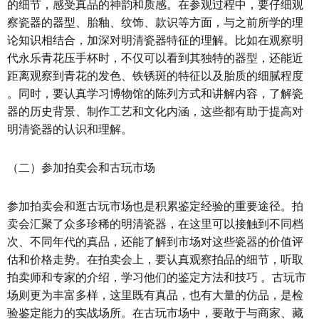
的细节，感受真品的神韵和质感。在参观过程中，要仔细观
察瓷器的器型、胎釉、纹饰、款识等方面，与之前所学的理
论知识相结合，加深对明清瓷器特征的理解。比如在观察明
代永乐青花压手杯时，不仅可以看到其独特的器型，还能近
距离观察到青花的发色、铁锈斑的特征以及胎质的细腻程度
。同时，要认真学习博物馆的陈列方式和讲解内容，了解瓷
器的历史背景、制作工艺和文化内涵，这些都有助于提高对
明清瓷器的认识和理解。
（二）参加拍卖会和古玩市场
参加拍卖会和逛古玩市场也是积累鉴定经验的重要途径。拍
卖会汇聚了众多珍稀的明清瓷器，在这里可以接触到不同档
次、不同年代的真品，还能了解到市场对这些瓷器的价值评
估和价格走势。在拍卖会上，要认真观察拍品的细节，听取
拍卖师和专家的介绍，学习他们的鉴定方法和技巧 。古玩市
场则更为丰富多样，这里既有真品，也有大量的仿品，是检
验鉴定能力的实战场所。在古玩市场中，要敢于与商家、藏