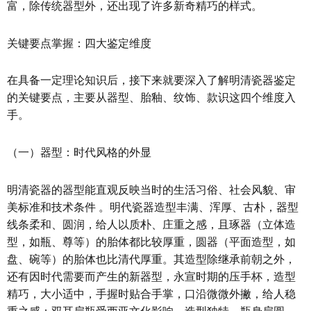
富，除传统器型外，还出现了许多新奇精巧的样式。
关键要点掌握：四大鉴定维度
在具备一定理论知识后，接下来就要深入了解明清瓷器鉴定
的关键要点，主要从器型、胎釉、纹饰、款识这四个维度入
手。
（一）器型：时代风格的外显
明清瓷器的器型能直观反映当时的生活习俗、社会风貌、审
美标准和技术条件 。明代瓷器造型丰满、浑厚、古朴，器型
线条柔和、圆润，给人以质朴、庄重之感，且琢器（立体造
型，如瓶、尊等）的胎体都比较厚重，圆器（平面造型，如
盘、碗等）的胎体也比清代厚重。其造型除继承前朝之外，
还有因时代需要而产生的新器型，永宣时期的压手杯，造型
精巧，大小适中，手握时贴合手掌，口沿微微外撇，给人稳