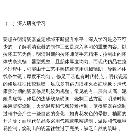
（二）深入研究学习
要想在明清瓷器鉴定领域不断提升水平，深入学习是必不可
少的。了解明清瓷器的制作工艺是深入学习的重要内容。以
拉坯工艺为例，明清时期的拉坯师傅手艺精湛，拉制出的坯
体线条流畅，器型规整，且胎体厚度均匀。而现代仿品在拉
坯过程中，可能由于工艺不熟练或使用机械辅助，导致坯体
线条生硬，厚度不均匀 。修足工艺也有时代特点，明代瓷器
的修足往往比较粗糙，足底多有跳刀痕和火石红现象；清代
康熙时期的瓷器修足则较为规整，常见的有二层台式底、泥
鳅背底等，修足的边缘线条硬朗。烧制工艺方面，明清时期
采用柴窑烧制，火焰温度和气氛较难控制，使得瓷器在烧制
过程中会产生一些自然的变化，如青花发色的晕散、釉面的
开片等；而现代仿品多采用气窑或电窑烧制，温度和气氛容
易控制，烧制出的瓷器往往过于完美，缺乏自然的韵味 。