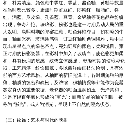
和，朴素清逸。颜色釉中霁红、霁蓝、酱色釉、黄釉等数量
在当时都比较多，康熙时期豇豆红、郎窑红、胭脂红、祭
红、洒蓝、瓜皮绿、孔雀蓝、豆青、金银釉等花色品种纷纷
出现，争奇斗艳。珐琅彩、粉彩也是这一时期劳动人民的重
大发明。康熙时期的郎窑红釉，釉色鲜艳夺目，如初凝的牛
血，釉面光亮，玻璃质感强；豇豆红釉则色调淡雅，釉中呈
现出星星点点的绿色苔点，宛如豇豆的颜色，柔和悦目。雍
正时期的粉彩瓷器，在彩料中加入了玻璃白，使色彩更加柔
和，具有粉润的质感，纹饰立体感强 。乾隆时期的珐琅彩瓷
器，工艺精湛，纹饰细腻，多以西洋绘画技法绘制，具有浓
郁的西方艺术风格。从釉面的新旧光泽上，各时期施釉的厚
薄，釉质的缜密和疏松，及浓缩、积釉情况等都能作为瓷器
鉴定真伪的重要依据。老瓷器的釉面温润如玉，光泽柔和，
这是历经百年氧化形成的 “宝光”；而新仿品的釉光刺眼，被
称为 “贼光”，或人为消光，呈现出不自然的哑光状态。
（三）纹饰：艺术与时代的映射