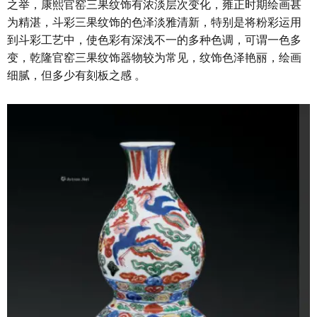
之举，康熙官窑三果纹饰有浓淡层次变化，雍正时期绘画甚
为精湛，斗彩三果纹饰的色泽淡雅清新，特别是将粉彩运用
到斗彩工艺中，使色彩有深浅不一的多种色调，可谓一色多
变，乾隆官窑三果纹饰器物较为常见，纹饰色泽艳丽，绘画
细腻，但多少有刻板之感 。