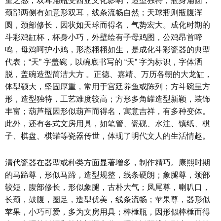
重之感；双耳扁瓶受西亚文化影响，造型独特，瓶身扁圆，
颈部两侧有如意形双耳，线条流畅自然；天球瓶则瓶腹浑
圆，颈部修长，因状如天球而得名，气势宏大。成化时期的
斗彩鸡缸杯，杯身小巧，外壁绘有子母鸡图，公鸡昂首啼
鸣，母鸡呵护小鸡，形态栩栩如生，是成化斗彩瓷器的典型
代表；“天” 字盖碗，以碗底书写的 “天” 字为标识，字体洒
脱，盖碗造型简洁大方 。正德、嘉靖、万历各朝的大龙缸，
体型硕大，坚固厚重，常用于宫廷养鱼或陈列；方斗碗呈方
形，造型独特，工艺难度较高；方形多角罐造型新颖，装饰
丰富；葫芦瓶因形似葫芦而得名，寓意吉祥，有多种变体。
此外，还有各式文房用具，如笔管、瓷砚、水注、镇纸、棋
子、棋盘、棋罐等瓷器传世，体现了明代文人的生活情趣。
清代瓷器在器型或种类方面显著增多，制作精巧。康熙时期
的马蹄尊，形似马蹄，造型规整，线条硬朗；象腿尊，颈部
较短，腹部修长，形似象腿，古朴大气；凤尾尊，喇叭口，
长颈，鼓腹，圈足，造型优美，线条流畅；苹果尊，器形似
苹果，小巧可爱，多为文房用具；棒棰瓶，因形似棒棰而得