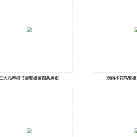
王大凡琴棋书画瓷板画四条屏图
刘雨岑花鸟瓷板
片赏析
片