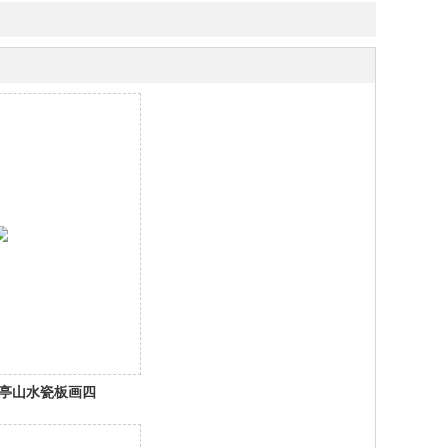
亭山水瓷板画四