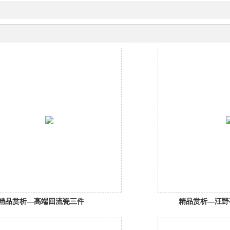
精品赏析—高端回流瓷三件
精品赏析—汪野
条屏