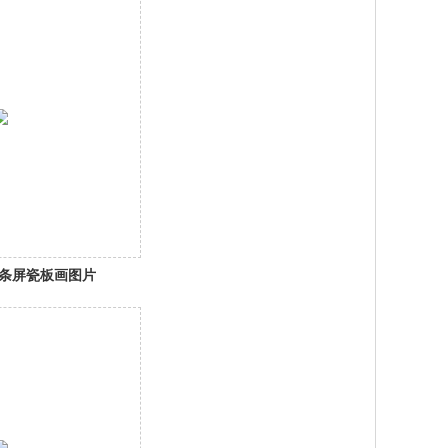
条屏瓷板画图片