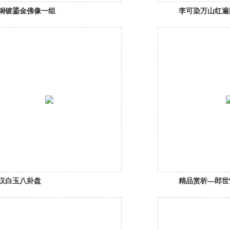
铜镀鎏金佛像一组
李可染万山红遍
汉白玉八卦盘
精品赏析—郎世
狩猎图》