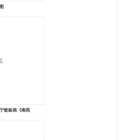
图
宁瓷板画《南苑