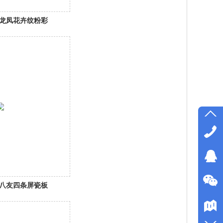
龙凤花卉纹粉彩
八友四条屏瓷板