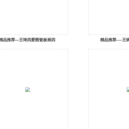
精品推荐—王琦四爱图瓷板画四
精品推荐----
条屏瓷赏析
对