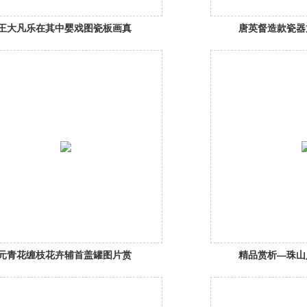
王大凡乐在其中婴戏图瓷板画真
唐英督造款瓷器
品图片
花瓠
元青花缠枝花卉辅首盖罐图片赏
精品赏析—珠山
析
画