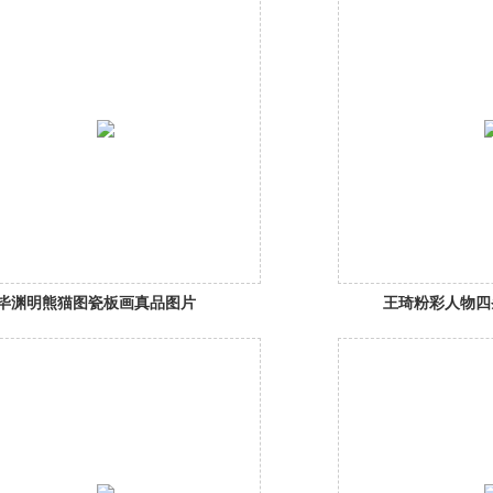
毕渊明熊猫图瓷板画真品图片
王琦粉彩人物四
赏析