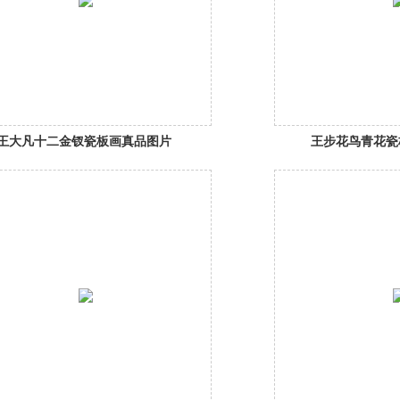
王大凡十二金钗瓷板画真品图片
王步花鸟青花瓷
赏析
及市场价格