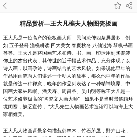
精品赏析—王大凡樵夫人物图瓷板画
王大凡是一位高产的瓷板画大师，民间流传四条屏居多，例
如 五子登科 渔樵耕读 四大美女 春夏秋冬 八仙过海 琴棋书画
等等。王大凡是将国画艺术和诗、书、画、印运用到陶瓷装
饰上的杰出代表，其传世的近千幅艺术作品，充分体现了以
诗入画，以画孕诗，诗画结合的艺术风貌。如果说他早年的
作品用画笔向人们讲述一个动人的故事，那么他中年的作品
就是传达一种禅意，晚年的作品则表达了一种精神境界。中
国画大家林风眠、潘天寿、周昌谷、吴山明等称王大凡是一
位艺术修养极高的“陶瓷文人画大师”，如果不是当时景德镇环
境闭塞，缺乏宣传， “大凡先生人物画艺术造诣可以与海上大
家相媲美。
王大凡人物画背景多勾描葱郁林木，竹石茅屋，野卉山花，