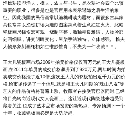
渔樵耕读即渔夫，樵夫，农夫与书生，是农耕社会四个比较
重要的职业，很多是也是官宦用来表示退隐之后生活的象
征。因此我国的民俗画常以渔樵耕读为题材，而很多古典家
具也常常以渔樵耕读为雕刻图案寓意着生意红红火火。此幅
瓷板画尺幅恢宏可观，烧制平整，胎釉精良雅洁，人物脸部
刻画细腻，讲究明暗变化，晕染手法独特，立体感强。 樵夫
人物形象刻画栩栩如生惟妙惟肖，不失为一件收藏＊＊。
王大凡瓷板画市场2009年拍卖价格仅仅百万元的王大凡瓷板
画,在2011年单屏的成交价格飙升到了920万元,两年时间内拍
卖成交价格涨了近10倍,这次王大凡的瓷板拍出近千万元的价
格,给市场传递了一个信息,就是和王大凡同期的“珠山八友”等
艺人的作品价格将普遍上涨。收藏者在接受官窑器同时,已经
将目光转向近现代文人瓷画上。这让近现代陶瓷越来越受到
藏者关注,也成了艺术品市场投资的新热点。专家预测下一个
十年，收藏瓷板画必定是大势所趋。