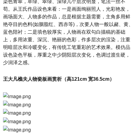
染色青翠，草绿、翠绿、深绿几个层次明显，笔法一丝不
苟。从王氏作品设色来看：一是画面绚丽照人，光彩艳发，
画场面大、人物多的作品，总是根据主题需要，主角多用鲜
艳夺目的色料(如胭脂红、西赤等)，次要人物一般以赭、黄、
蓝色陪衬；二是填色较厚实，人物画在双勾白描稿的基础
上，多用浓重、深沉、艳丽的色彩，作多层次的渲染，注重
明暗层次和冷暖变化，有传统工笔重彩的艺术效果。模仿品
设色染色平板，厚重之中少阴阳层次变化，色调过渡生硬，
少润泽之感。
王大凡樵夫人物瓷板画赏析（高121cm 宽36.5cm）