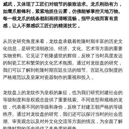
威武，又体现了工匠们对细节的极致追求。龙爪刚劲有力，
如鹰爪般锋利，紧紧地抓住云雾，仿佛能够掌控天地万物。
每一根龙爪的线条都刻画得清晰流畅，指甲尖锐而富有质
感，让人不禁感叹工匠们的精湛技艺 。
从历史研究角度来看，龙纹盘承载着乾隆时期丰富的历史文
化信息，是研究清朝政治、经济、文化、艺术等方面的重要
实物资料。它见证了乾隆盛世的辉煌，反映了当时高度发达
的制瓷工艺和繁荣的文化艺术氛围。通过对龙纹盘的研究，
我们可以了解到乾隆时期宫廷生活的细节、宫廷礼仪制度的
严格规范以及皇家对瓷器制作的重视和投入 。
龙纹盘上的龙纹作为皇权的象征，也为我们研究封建社会的
等级制度和皇权观念提供了重要线索。不同造型和规格的龙
纹，代表着不同的等级和身份，反映了封建王朝严格的等级
秩序。通过对龙纹盘的研究，我们还可以探讨当时的社会思
潮、审美观念以及对外文化交流等方面的情况，为全面了解
乾隆时期的历史提供了多角度的视角 。