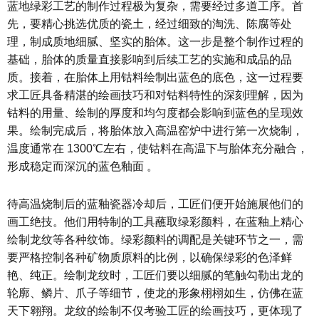
蓝地绿彩工艺的制作过程极为复杂，需要经过多道工序。首
先，要精心挑选优质的瓷土，经过细致的淘洗、陈腐等处
理，制成质地细腻、坚实的胎体。这一步是整个制作过程的
基础，胎体的质量直接影响到后续工艺的实施和成品的品
质。接着，在胎体上用钴料绘制出蓝色的底色，这一过程要
求工匠具备精湛的绘画技巧和对钴料特性的深刻理解，因为
钴料的用量、绘制的厚度和均匀度都会影响到蓝色的呈现效
果。绘制完成后，将胎体放入高温窑炉中进行第一次烧制，
温度通常在 1300℃左右，使钴料在高温下与胎体充分融合，
形成稳定而深沉的蓝色釉面 。
待高温烧制后的蓝釉瓷器冷却后，工匠们便开始施展他们的
画工绝技。他们用特制的工具蘸取绿彩颜料，在蓝釉上精心
绘制龙纹等各种纹饰。绿彩颜料的调配是关键环节之一，需
要严格控制各种矿物质原料的比例，以确保绿彩的色泽鲜
艳、纯正。绘制龙纹时，工匠们要以细腻的笔触勾勒出龙的
轮廓、鳞片、爪子等细节，使龙的形象栩栩如生，仿佛在蓝
天下翱翔。龙纹的绘制不仅考验工匠的绘画技巧，更体现了