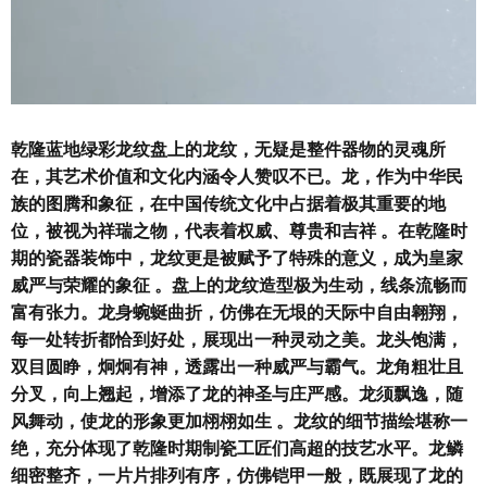
乾隆蓝地绿彩龙纹盘上的龙纹，无疑是整件器物的灵魂所
在，其艺术价值和文化内涵令人赞叹不已。龙，作为中华民
族的图腾和象征，在中国传统文化中占据着极其重要的地
位，被视为祥瑞之物，代表着权威、尊贵和吉祥 。在乾隆时
期的瓷器装饰中，龙纹更是被赋予了特殊的意义，成为皇家
威严与荣耀的象征 。盘上的龙纹造型极为生动，线条流畅而
富有张力。龙身蜿蜒曲折，仿佛在无垠的天际中自由翱翔，
每一处转折都恰到好处，展现出一种灵动之美。龙头饱满，
双目圆睁，炯炯有神，透露出一种威严与霸气。龙角粗壮且
分叉，向上翘起，增添了龙的神圣与庄严感。龙须飘逸，随
风舞动，使龙的形象更加栩栩如生 。龙纹的细节描绘堪称一
绝，充分体现了乾隆时期制瓷工匠们高超的技艺水平。龙鳞
细密整齐，一片片排列有序，仿佛铠甲一般，既展现了龙的