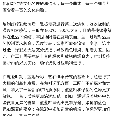
他们对传统文化的理解和传承，每一条曲线、每一个细节都
蕴含着丰富的文化内涵 。
绘制好绿彩纹饰后，瓷器需要进行第二次烧制，这次烧制的
温度相对较低，一般在 800℃ - 900℃之间，目的是使绿彩颜
料在低温下烧结，牢固地附着在蓝釉表面。这一过程对温度
的控制要求极高，温度过高，绿彩可能会流淌、变形；温度
过低，绿彩则无法充分烧结，导致颜色暗淡、附着力差。因
此，窑工们需要凭借丰富的经验和敏锐的观察力，时刻监控
窑炉内的温度变化，确保烧制过程顺利进行 。
在乾隆时期，蓝地绿彩工艺在继承传统的基础上，还进行了
大胆的创新和发展。在釉料调配方面，工匠们不断探索和尝
试，加入了一些新的矿物质原料，使蓝釉和绿彩的色泽更加
鲜艳、丰富，质感更加温润细腻。例如，通过调整钴料中某
些微量元素的含量，使蓝釉呈现出更加深邃、浓郁的蓝色，
宛如深邃的夜空；在绿彩中添加适量的铅粉，使绿彩更加鲜
艳夺目，富有层次感 。