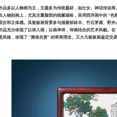
作品多以人物画为主，主题多为传统题材，如仕女、神话传说等
在人物刻画上，尤其注重脸部的细腻描绘，采用西洋画中的 “色
层次和立体感。其瓷板画背景多勾描葱郁林木、竹石茅屋、野卉
作品充分体现了以诗入画，以画孕诗，诗画结合的艺术风貌。在 
风格，体现了 “雅俗共赏” 的审美理念。王大凡瓷板画鉴定交易18