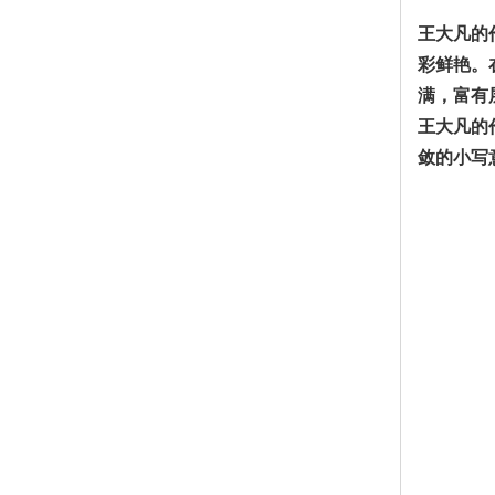
王大凡的
彩鲜艳。
满，富有
王大凡的
敛的小写意