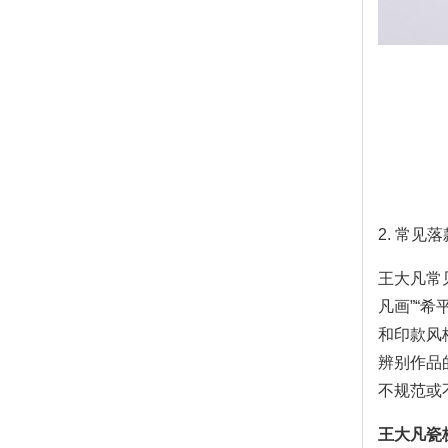
2. 常
王大凡常
凡画”“希
和印款风
辨别作品
不规范或
王大凡瓷