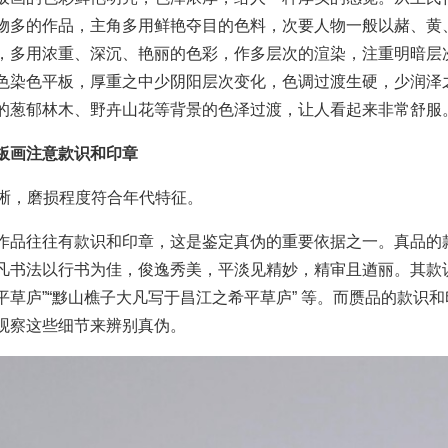
物多的作品，主角多用鲜艳夺目的色料，次要人物一般以赭、黄
，多用浓重、深沉、艳丽的色彩，作多层次的渲染，注重明暗层
色染色平板，厚重之中少阴阳层次变化，色调过渡生硬，少润泽
的葱郁林木、野卉山花等背景的色泽过渡，让人看起来非常舒服
板画注意款识和印章
体清晰，磨损程度符合年代特征。
作品往往有款识和印章，这是鉴定真伪的重要依据之一。真品的
凡书法以行书为佳，俊逸秀美，平淡见精妙，精审且遒丽。其款识
平草庐”“黟山樵子大凡写于昌江之希平草庐” 等。而赝品的款识
观察这些细节来辨别真伪。