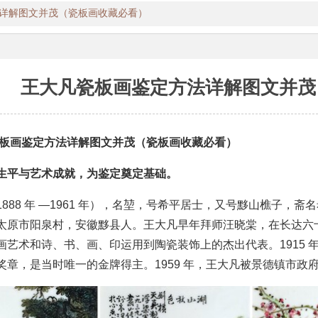
详解图文并茂（瓷板画收藏必看）
王大凡瓷板画鉴定方法详解图文并茂
瓷板画鉴定方法详解图文并茂（瓷板画收藏必看）
生平与艺术成就，为鉴定奠定基础。
1888 年 —1961 年），名堃，号希平居士，又号黟山樵子
太原市阳泉村，安徽黟县人。王大凡早年拜师汪晓棠，在长达六十年
画艺术和诗、书、画、印运用到陶瓷装饰上的杰出代表。1915
奖章，是当时唯一的金牌得主。1959 年，王大凡被景德镇市政府授