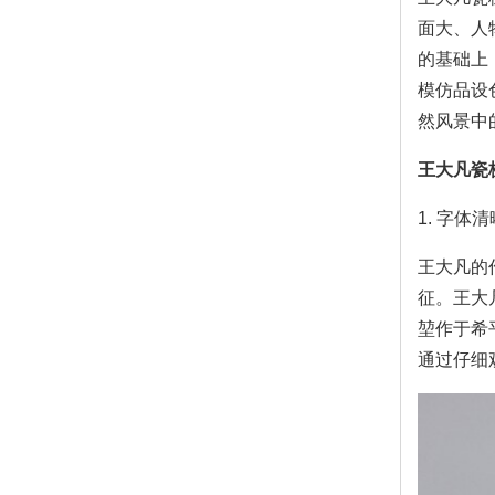
面大、人
的基础上
模仿品设
然风景中
王大凡瓷
1. 字
王大凡的
征。王大
堃作于希
通过仔细