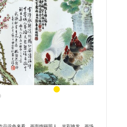
）
作品设色来看，画面绚丽照人，光彩艳发。画场