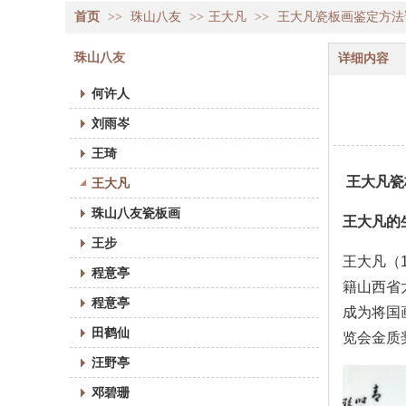
首页
>>
珠山八友
>>
王大凡
>>
王大凡瓷板画鉴定方法
珠山八友
详细内容
何许人
刘雨岑
王琦
 王大凡
王大凡
珠山八友瓷板画
王大凡的
王步
王大凡（
程意亭
籍山西省
程意亭
成为将国
田鹤仙
览会金质
汪野亭
邓碧珊