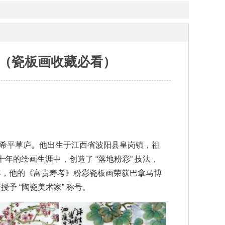
（瓷板画收藏必看）
，斋名希平草庐。他出生于江西省波阳县皇岗镇，祖
的绘画生涯中，创造了 “落地粉彩” 技法，
 年，他的《富贵寿考》粉彩瓷板画荣获巴拿马博
予 “陶瓷美术家” 称号。