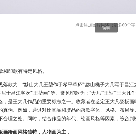
点击添加图片描述（最多60个字
编辑
见落款和印款有特定风格。
见落款为：“黟山大凡王堃作于希平草庐”“黟山樵子大凡写于昌江之
平居士昌江客次”“王堃画” 等。常见印款为：“大凡”“王堃”“王大凡
格，是王大凡作品的重要标志之一。收藏者在鉴定王大凡瓷板画
的真伪。例如，通过对比真品和赝品的落款字体、风格、布局等
不合理之处。同时，结合作品的年代、绘画风格等因素，综合判
板画绘画风格独特，人物画为主，