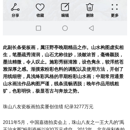
此副长条瓷板画，属汪野亭晚期精品之作。山水构图虚实相
生，笔墨疏秀清润，山石尤称佳妙，淡皴浓苔，毫锋颖脱，
墨法精微，令人叹止。施彩秀丽清雅，设色隽永，较浑然苍
雅深厚之感。渐摸索粉彩色料的调配以及使用方法，开创了
用线细密，具浅绛彩风格的早期粉彩山水画；中期常用通景
山水画法作品构图严谨，线条流畅洒脱；晚年作品用线粗
犷，色彩明快，极显苍古与奔放之势。
珠山八友瓷板画拍卖屡创佳绩 纪录3277万元
2011年5月，中国嘉德拍卖会上，珠山八友之一王大凡的“禹
王治水图”粉彩瓷板以920万元成交。2012年，北京保利春拍