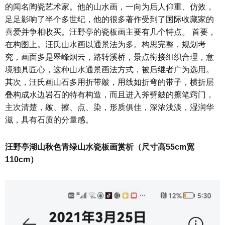
的闻名陶瓷艺术家。他的山水画，一向为后人仰重、仿效，
足足影响了半个多世纪，他的很多著作受到了国际收藏家的
喜爱并争相收买。汪野亭的瓷板画主要有几个特点。 首要，
在构图上。汪氏山水画以通景法为多。构思完整，规划考
究，画面多是翠峰烟云，路转溪桥，景点衔接组织合理，意
境独具匠心，这种山水通景画法方式，被后继者广为选用。
其次，汪氏画山石多用折带皴，用线如折弯的带子，横折层
叠构成水边岩石的特有构造，而且进入斧劈皴的擦笔窍门，
主次清楚，皴、擦、点、染，形质俱佳，深浓浅淡，湿润华
滋，具有石质的分量感。
汪野亭湖山秋色青绿山水瓷板画赏析（尺寸高55cm宽
110cm）