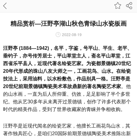
精品赏析—汪野亭湖山秋色青绿山水瓷板画
2022-08-19
汪野亭 (1884—1942)，名平，字鉴，号平山、平生、老平、
垂钓子，亦号传芳居士，平山草堂主人，斋名平山草堂，江
西省乐平县人，近现代著名绘瓷艺家。为瓷都景德镇20世纪
20年代形成的珠山八友大师之一，工画花鸟、山水。在绘瓷
技法上，采用油料，以水粉敷色，作品别具一格。汪野亭是
20世纪前期景德镇陶瓷美术革故鼎新的著名陶瓷艺术家
。他
的山水画，一直为后人所仰重、仿效，足足影响了半个多世
纪。他从艺30多年从未离开过景德镇，创作了许多代表那个
时代的精美作品，受到了世界收藏家的青睐并争相收购。
汪野亭是近现代闻名的绘瓷艺家，他擅长工画花鸟山水，其
著作独具匠心，是咱们20国际前期景德镇陶瓷美术推陈出新