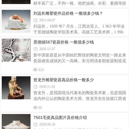
禹大吉大利粉彩公鸡冬瓜瓶瓷器图片赏析 颜色釉祭兰
材丰富广泛，不拘一格。他把油画、水彩、素描等技
重工粉彩大吉大利粉彩公鸡冬瓜瓶一对。纯手绘、画
法运用于陶瓷彩绘上，打破了前人用单色绘瓷的历
刘远长雕塑瓷作品价格 一般值多少钱？
工精美，胎质洁白，边沿描金，工艺精湛。邓肖禹
史。他为了使画面色彩丰富，首创多次彩绘和多次烧
2021-04-07
款。尺寸：47cm*24cm
烤法，使瓷画艺术得到进一步发展和提高，形成了自
己独特的风格，在国内外享有很高的声誉。他的著名
刘远长，1939 年7 月生，江西吉安人。1 963 年毕业
作品有“斯大林”彩色半身像、500件鱼尾瓶。“创始人
于景德镇陶瓷学院美术系。高级工艺美术师，1 996
像”、陶瓷壁画“八骏图”、“森林之歌”等，曾和王锡
年获中国工艺美术大师称号。长期在景德镇雕塑瓷厂
景德镇567瓷器价格 一般值多少钱
良、张松茂等人参加当年7501瓷 的绘制。老艺人章鉴
从事陶瓷雕塑创作、研究和企业管理工作。享受国务
2020-11-07
金玉满堂挂盘一套图片赏析金玉满堂一九六六年精品
院颁发的“政府特殊津贴”，全国“五一劳动奖章”获得
描金边鱼戏图挂盘。画工精美，生动逼
者，系中国工艺美术学会高级会员，高岭陶艺学会会
新中国瓷器是从中国灿烂辉煌的陶瓷文明史一路走来
长。刘远长于1988年创作的瓷雕《哈哈罗汉》，造型
瓷器烧造成就的又一高峰。宋元明清各朝瓷器制造花
生动、滑稽，整个外形如同一个圆球，简练而又不失
样翻新，经典品种创烧不断，从宋代的宁静致远的
310
神韵。在宽松、简略的艺术氛围中注重局部情态，刻
汝、钧、官、定、哥，元朝大气磅礴的青花，明朝小
划细致。你看，罗汉的手、脚、大部分身体都被一件
巧绚丽的斗彩，清朝雍容明丽的珐琅和粉彩瓷器将中
曾龙升雕塑瓷器真品价格一般多少
外衣包裹着，突出一双细长的眯眯笑眼和
国的瓷器制造工艺品质和艺术成就推向一个又一个繁
2020-11-02
荣，瓷器在一千余年来一直是中国人伟大发明中技术
曾龙升，是我国现当代著名的陶瓷美术家，也是我国
含量最高的创造，从600年前的法国人到现在的日本
业内外公认的陶瓷美术大师。曾龙升先生祖籍江西省
人一直在想获取中国制瓷的秘密，然而至今也没如
丰城县，出身微寒。由于父亲一辈是木工匠人，曾老
愿。“567瓷”指的是上世纪50年代、60年代、70年代
50
很早就受到这种木刻工艺的熏陶，也由此产生了对于
国营瓷厂生产瓷器的简称。那时轻工业部下辖的国
雕刻的兴趣。后来，他的这种雕刻热情，逐渐转移到
7501毛瓷真品图片及价格介绍
了陶瓷工艺上。年仅14岁的曾龙升，就已经追随叔父
2020-09-26
来到了景德镇制瓷作坊，学习陶瓷雕塑。这种幼年即