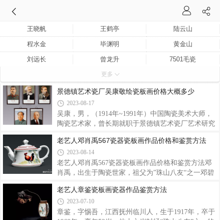
王晓帆
王鹤亭
陆云山
程水金
毕渊明
黄金山
刘远长
曾龙升
7501毛瓷
更多
邹甫仁
景德镇艺术瓷厂美研室
张景寿
张松茂
王锡良
轻工部陶瓷研究所
景德镇艺术瓷厂吴康敬绘瓷板画价格大概多少
2023-08-17
赵惠民
张松涛
章仕保
吴康，男，（1914年~1991年）中国陶瓷美术大师，
吴康
章文超
聂杏生
陶瓷艺术家，曾长期就职于景德镇艺术瓷厂艺术研究
所。字季铭，安徽泾县人。幼年家道拮据，13岁经人
陆云山
周湘甫
龚耀庭
老艺人邓肖禹567瓷器瓷板画作品价格和鉴赏方法
介绍，从师于邓必诏学画瓷上人物肖像。他资质聪
余文襄
王云泉
章鉴
2023-08-14
敏，勤学苦练，16岁首次试制成功彩色瓷板画像。在
漫长的艺术生涯中，他近师王琦等陶瓷名家之技，远
老艺人邓肖禹567瓷器瓷板画作品价格和鉴赏方法邓
邓肖禹
师古今中外丹青名家画风之长，所绘肖像传神逼真。
肖禹，出生于陶瓷世家，祖父为”珠山八友“之一邓碧
1959年被景德镇市委市授予“陶瓷美术家”称号，全国
珊，自幼受熏陶，对陶瓷艺术有着浓厚的兴趣，生前
老艺人章鉴瓷板画瓷器作品鉴赏方法
民盟委员，江西省政协委员，是中国陶瓷肖像画的一
为景德镇陶瓷美术家，曾任市书画院画师、市人大代
2023-07-10
代宗师。其子吴锦华也是一位的陶瓷艺术家。吴康是
表、陶瓷美术界老艺术家联谊会理事。他尤擅粉彩，
景德镇瓷画像创作领域具有标杆性质的人物。他
效法景德镇花鸟瓷画名家程意亭的笔意和技巧，深得
章鉴，字惕吾，江西抚州临川人，生于1917年，卒于