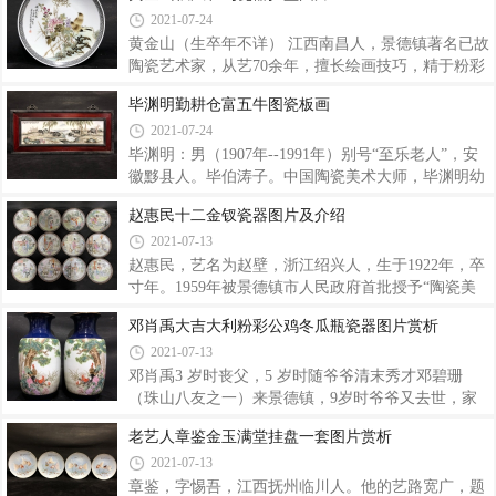
2021-07-24
高29厘米，宽10厘米
王步等人同堂共艺。他画的松鹤、松鹰、梅等画面深
得同行赞誉。1968年调入艺术瓷厂和毕渊明等人共
黄金山（生卒年不详） 江西南昌人，景德镇著名已故
艺。为丰富表现力，创粉彩与新彩装饰相结合，创圆
陶瓷艺术家，从艺70余年，擅长绘画技巧，精于粉彩
笔与扁笔及指画技法相结合，赋予了陶瓷新彩装饰新
花鸟画，造诣深厚、成就突出。其作品穿插有致、疏
毕渊明勤耕仓富五牛图瓷板画
的生命力，创出了陆云山自己的艺术风格。陆云山在
密有度，富有生活情趣，形成了清新雅丽的绘画风
2021-07-24
景德镇艺坛曾有“八小名家”之誉。1990年在市陶瓷馆
格。关于“艺术瓷厂”的知名陶瓷美术家，有一份并不
展出“景德镇近百年陶瓷名人作品展”并列为
完整的名单，上面有：毕渊明、章仕保、吴康、王小
毕渊明：男（1907年--1991年）别号“至乐老人”，安
凡、叶震嘉、赵惠民、常兆新、涂菊清、黄金山、潘
徽黟县人。毕伯涛子。中国陶瓷美术大师，毕渊明幼
文复、章亮、章文超、王隆夫、田慧棣、翟筱翔、沈
承家学，秉父传艺工金石、诗、书画、精陶瓷粉彩翎
赵惠民十二金钗瓷器图片及介绍
盛生、徐焕文、邹甫仁、余文襄、叶冬青、陈先水、
毛、山水、人物、走兽、花卉、猴。 [1] 尤其画虎，
2021-07-13
周湘甫、叶震嘉、常兆新、邹国均、汪昆荣、吴元
有“毕老虎”之雅号，毕渊明在国内外享有盛名。毕渊
清、王一亭、王鹤亭……许多人物现在只能从历
明曾为中国书法家协会会员、中国美术家协会会员、
赵惠民，艺名为赵壁，浙江绍兴人，生于1922年，卒
省文联委员、江西省美协顾问、景德镇书画院顾问。
寸年。1959年被景德镇市人民政府首批授予“陶瓷美
1958年毕渊明被景德镇市政府首批授予“陶瓷美术
术家”，系中国工艺美术协会会员，中国美术家协会
邓肖禹大吉大利粉彩公鸡冬瓜瓶瓷器图片赏析
家”。毕渊明勤耕仓富五牛图瓷板画勤耕仓富。精品
江西分会会员，曾任景召镇市政协常委，景德镇市美
2021-07-13
粉彩重工走兽牛瓷板面、纯手绘，画工精美，栩栩如
协理事。赵惠民习艺之初，以吴道子、仇英、周舫、
生，毕渊明款。尺寸；90cm*37cm
马骀、吴友如画家之画风画技为宗，又经专业培训，
邓肖禹3 岁时丧父，5 岁时随爷爷清末秀才邓碧珊
并在长期研究和创作陶瓷人物绘画的艺术实践中，从
（珠山八友之一）来景德镇，9岁时爷爷又去世，家
陶瓷装饰角度出发、溶古今人物绘画之优长，结合瓷
道生活凄苦可想而知。，邓肖禹自幼受其祖父等前辈
老艺人章鉴金玉满堂挂盘一套图片赏析
绘特点，把握器形、材质、烧成的变化，逐步形成了
影响和熏陶，对陶瓷艺术有着浓厚的兴趣。13 岁进入
2021-07-13
清新秀丽、工致典雅之画风。他从艺60年来，创作成
江西瓷业公司学艺，其间曾得到程意亭、刘雨岑等名
果丰硕，成就卓著，享誉海内外。他的瓷画作
家指点，受益匪浅，技艺水平得到了迅速提高。邓肖
章鉴，字惕吾，江西抚州临川人。他的艺路宽广，题