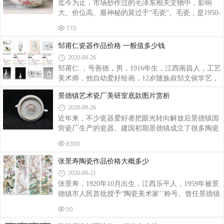
迄今为止，市场炒作过的毛泽东相关文物中，影响
为陶瓷店学徒的实践经历，进一步催生了他对于陶瓷
大、价位高、最神秘的莫过于“毛瓷”。毛瓷，是1950-
工艺美术的认知和学习，也为他的陶瓷创作积淀了较
1970年代，为毛主席专门定制、精心打造的生活用
为深厚的基础。曾龙升先生在陶瓷工艺美术上的成
770
瓷，毛瓷不仅具有独特的历史意义，同时也代表了中
就，主要集中在立体瓷塑上。在学徒期间，由于
国当代瓷器的最高技艺，因此毛瓷具有极高的艺术、
邹甫仁瓷器作品价格 一般值多少钱
收藏价值。7501毛瓷的历史背景1975年，办公厅考虑
2020-09-26
毛主席年事已高，吃饭咀嚼很慢，厨房离用餐的地方
邹甫仁 ，号善德，男，1916年生，江西南昌人，工艺
有一段距离，常常出现饭菜送来了，不能当时用餐，
美术师，他自幼爱好绘画，12岁随族叔邹文侯学艺，
把饭菜放凉了的情况。所以，为主席制作既保温、防
师法清任伯年，尤以水点花鸟见长。他几十年来潜心
尘，又实用美观的优质餐具的工作就提上了议事日
景德镇艺术瓷厂美研室底款图片赏析
研究中国写意水墨画，形成自己特有的陶瓷艺术绘画
程。1975年4月，办公厅向江西省委下达任务，要
2020-09-26
风格，清新雅丽，明快温馨，工写兼备的特有效果，
具有深厚的内涵美。作品《雪竹麻雀》中的一对麻雀
近年来，不少瓷器爱好者把眼光转向解放后景德镇国
前后相随飞向竹枝，真可谓气韵生动，精美传神，笔
营瓷厂生产的瓷器。建国初期景德镇成立了很多陶瓷
意奔放，给人以生机盎然，情景交融之情趣。邹甫仁
工厂，这就是现在所说的“十大瓷厂”。至于“十大瓷
8300
瓷器作品价格获得荣誉编辑其代表作“金地百菊鸡心
厂”的排名人们总会有诸多争论，但“艺术瓷厂”作为老
瓶”、“长城杯足球赛薄胎瓶”等先后获景德镇陶瓷美术
大的地位大家毫无争议。“景德镇艺术瓷厂”成立于
张景寿陶瓷作品价格大概多少
百花奖特别奖及二、三等奖，“粉彩紫藤
1958年9月24日，由市政府下发文件，景德镇陶瓷工
2020-09-21
艺美术瓷厂和出口瓷彩绘加工厂联合组建“艺术瓷
张景寿，1920年10月出生，江西乐平人，1959年被景
厂”。“艺术瓷厂美研室”是“艺术瓷厂”核心中的核心。
德镇市人民首批授予“陶瓷美术家’’称号。曾任景德镇
当时汇聚了一批著名的陶瓷美术家。毕渊明、章仕
市政协第三届委员，系中国美术家协会江西分会会
保、吴康、王小凡、叶震嘉、赵惠民、常兆新、涂菊
50
员。张景寿的艺龄长达60余年，创作和设计出大量陶
清、潘文复、章亮、章文超（见本作品
瓷美术作品。他以粉彩花鸟瓷画见长，画面多为紫藤