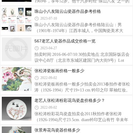
岭南画派之精妙。画作取材广泛，技法独到，色彩清
1969年，享年52岁。他十六岁时经“珠山八友”之一的
丽，形神兼备，自成一格。在中国陶瓷美术界具有很
汪野亭推荐，考入浮梁县立陶瓷职业学校饰瓷科，专
珠山小八友陆云山瓷器作品参考价格
高的威望。邓肖禹瓷器瓷板画作品价格参考2011年1
习瓷像绘画。十八岁即在御窑厂繁华路段开设“章鉴
2023-07-10
月22日，由景德镇市民间民俗文化协会、景德镇市民
画室”，以陶瓷肖像艺术为营。1950年他作为文化艺
族民俗文化抢救与保护中心报江西省艺术工作
术界特邀代表出席了“江西省首次人民代表大会”；
珠山小八友陆云山瓷器作品参考价格陆云山：男
1952年加入陶瓷工艺美术合作社；1954年参与景德镇
（1901年-1974年）江西丰城人，中国陶瓷美术大
陶瓷研究所（现轻工总会陶瓷研究所前身）的筹建工
师。因家道贫寒，于1910年随家兄陆隐山去天津裕丰
567老艺人瓷器作品成交价格一览
作，后任该所美术研究室主任；1959年被景德镇市授
瓷行学徒。1915年去唐山画瓷。1918年到上海搪瓷厂
2023-04-27
予“陶瓷美术家”称号。他先后担任江西省美术协会常
画搪瓷。同时掌握了扁笔作画技巧。于1921年到九江
务理事，省、市文学艺术联合会常务理事
为人帮工画瓷。对传统粉彩装饰陶瓷得心应手。1925
拍卖时间:2016-06-07/10:30拍卖地点:北京国际饭店会
年又去上海画瓷，受任伯年画风的影响，画瓷技法又
议中心B厅（北京市东城区建国门内大街9号）Lot
有提高。1928年应天津裕丰召请，又得北派画艺之
号:2881-3030纵观2016年春拍的名家瓷板块，整体上
张松涛瓷板画价格一般多少
道，因此将南北画艺揉合一体探索自己的风格。1932
说应该是“大盘回调，价值回归理性”，但是精品行情
2022-09-02
年重返九江，画名鹊起浔阳。珠山小八友陆云山作品
仍然坚挺，仍然有很大升值潜力，绝非表面所看到的
价格 鉴赏交流咨询 188 7987 1136 景德镇阮先生。
一篇哀鸿。这次北京春拍“保利”和“匡时”两个巨头同
张松涛瓷板画价格一般多少拍卖会2013春拍作者张松
193
时都推出了“近现代文人瓷专场”，并一贯将晚清浅绛
涛（1926-1994）尺寸19×13 cm.钤印之印 翠袖红妆。
彩划入“近当代陶瓷”范畴。然而对这个名词的定义，
张松涛画于浔阳。张松涛（1926-1994）景德镇市陶
老艺人张松涛粉彩花鸟瓷盘价格多少？
总感觉有些不妥。“近当代”从学术上定义一般是指民
瓷美术家，高级工艺美术师。曾任中国美术家协会会
2022-09-02
国到解放后和现代的一个时间段，晚清的瓷器并不应
员、景德镇陶瓷馆馆长、国家用瓷办公室主任、省美
该包括在内。很多人都是拍卖之后
协理事、市美协副主席。先后赴日本、香港进行陶艺
张松涛粉彩花鸟瓷盘拍卖会2011秋拍作者张松涛
交流和作品展出，陶瓷作品享誉国内外。成交价：
（1926-1994)尺寸23.5cm. diam钤印芝山有竹 辛未年
RMB34,500
春月芝山友竹张松涛写意于珠山。著录出版《文人派
张景寿花鸟瓷器价格多少
花鸟瓷画》P64原件，上海文化出版社出版，熊中富