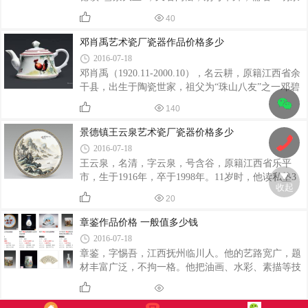
由正式代表举手表决，一致同意追忆其为“中国陶瓷
古屋。原籍江西都昌，世居景德镇，中国陶瓷美术大
美术大师”荣誉称号。567期间也涌现了大量的知名陶
40
师
瓷美术家，有一份并不完整的名单，上面有
邓肖禹艺术瓷厂瓷器作品价格多少
2016-07-18
邓肖禹（1920.11-2000.10），名云耕，原籍江西省余
干县，出生于陶瓷世家，祖父为“珠山八友”之一邓碧
珊。其室名为“绚画馆”，景德镇陶瓷美术家，曾任市
140
书画院画师、市人大代表、陶瓷美术界老艺术家联谊
会理事。在中国陶瓷美术界具有很高的威望。
景德镇王云泉艺术瓷厂瓷器价格多少
2016-07-18
王云泉，名清，字云泉，号含谷，原籍江西省乐平
市，生于1916年，卒于1998年。11岁时，他读私塾3
收起
年，并自习芥子园、王石谷画谱，学人物画，兼习山
20
水、花鸟。
章鉴作品价格 一般值多少钱
2016-07-18
章鉴，字惕吾，江西抚州临川人。他的艺路宽广，题
材丰富广泛，不拘一格。他把油画、水彩、素描等技
法运用于陶瓷彩绘上，打破了前人用单色绘瓷的历
史。