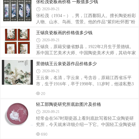
张松茂瓷板画价格 一般值多少钱
花鸟，笔力老到，技艺精湛，工写兼备，形神俱佳，
2020-09-21
具有品位高、格调雅的艺术特色。晚年之作，以大幅
张松茂（1934－），男，江西鄱阳人。擅长陶瓷粉彩
瓷板画为主，笔力不减当年而多有情趣。其作品多次
人物、山水、鸟画、雪景。他的作品“紫归杜怀图”粉
在国内获奖，有些以重金收藏。其作品还先后在美
彩瓷板书被当做江西政府送香港特别行政区的礼物。
国、印尼、新加坡、香港、澳门等国家和地区展出，
王锡良瓷板画的价格值多少钱
其传略被记入《中国当代要艺家传》。其于1954年进
受到陶瓷界专家学者及收藏家的好评。张景寿
2020-09-21
入轻工业部陶瓷研究所，从事陶瓷美术研究设计，
1959年荣获“陶瓷美术家”称号，1986年被评为高级工
王锡良，原籍安徽省黟县，1922年2月生于景德镇。
艺美术师，1988年被授予中国工艺美术大师称号，
系中国工艺美术大师、中国陶瓷美术大师，其幼年家
1994年享受国务院颁发的政府特殊津贴，同年张松茂
境贫寒，12岁辍学随叔父王大凡〈“珠山八友”之一，
景德镇王云泉瓷器作品价格多少
之家被评为“陶瓷世家”。据了解，早在2010年，张松
景德镇陶瓷美术名家〉学绘瓷画。1952年进入景德镇
2020-09-21
茂大师的《三顾茅庐》就拍出了1300万，首次把现代
美术合作社，2年后转入景德镇工艺社，随后进入轻
瓷拉进了“千万元时代”。张松茂不但本人
工业部陶瓷工业科学研究所，从事陶瓷美术创作、研
王云泉，名清，字云泉，号含谷，原籍江西省乐平
究。王锡良1959年被景德镇市人民政府首批授予“陶
市，生于1916年，卒于1998年。11岁时，他读私塾3
瓷美术家”，1979年被轻工业部授予“中国工艺美术大
年，并自习芥子园、王石谷画谱，学人物画，兼习山
20
师”称号，为景德镇市首位获此殊荣者。1987年被评
水、花鸟。15岁时，父亲劳累过度，重伤病逝。他承
定为高级工艺美术师职称，2010年被大瓷网大陶网艺
袭父业只身漂泊，卖艺求生。1936年春天，经人指
轻工部陶瓷研究所底款图片及价格
术家数据库收录为陶瓷名家、1992年享受国
点，徒涉景德镇，进入江西瓷业公司陶业学校从学陶
2020-09-21
瓷美术。先师从石奇峰，后得陶业学校老师张志汤、
经常会在567时期瓷器上看到底款写着轻工业陶瓷研
方云峰指导，受益匪浅，3年后学校毕业又先后拜汪
究所，今天就来详细介绍一下它。中国轻工业陶瓷研
大沧、汪野亭为师，把多种陶瓷山水和国画山水技法
究所，创建于1954年，是全国陶瓷行业唯一集技术与
融会贯通，技艺逐精，为建国后创新“王氏山水”打下
690
艺术为一体的部属专业研究所。座落在中国瓷都 —