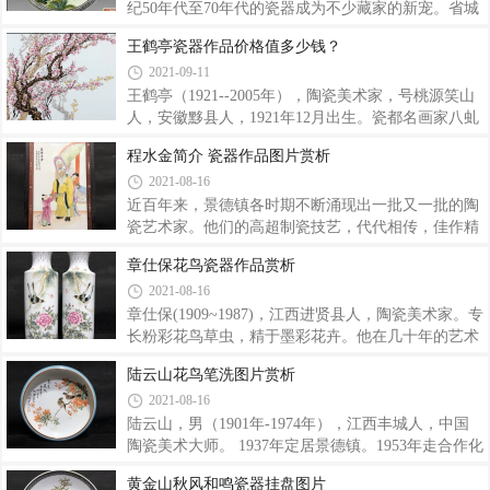
纪50年代至70年代的瓷器成为不少藏家的新宠。省城
藏家谢海宁先生收藏有不少“五六七”瓷器，主题鲜
王鹤亭瓷器作品价格值多少钱？
明、工艺精湛，既有很强的实用性，也有很高的价格
2021-09-11
及收藏价值。 瓷出醴陵谢海宁先生收藏有不少上世
纪50年代的瓷壶，这些瓷壶大多为湖南醴陵生产，壶
王鹤亭（1921--2005年），陶瓷美术家，号桃源笑山
体绘画图案多为山水。谢先生收藏的一把侧提壶，壶
人，安徽黟县人，1921年12月出生。瓷都名画家八虬
体绘有一幅秋景图，图画中河水荡漾，树木葱茏，船
之一，玉茗窑画院院长，2006年评为中国收藏家喜爱
程水金简介 瓷器作品图片赏析
夫撑着篙，远山如黛，大雁排成一队人字。白中透亮
的已故陶瓷艺术大师。1934年曾在江西陶瓷局学艺，
2021-08-16
的胎体和厚重的彩绘，共同衬托出一种“秋日胜春
拜康达为师。四十年代国民政府用其作品作为国礼送
朝”的意境，引人入胜。谢先生另一把提梁壶上
于美国总统罗斯福,从此一举成名,被人称为“梅花大
近百年来，景德镇各时期不断涌现出一批又一批的陶
王”。1958年后进景德镇艺术瓷厂画瓷。他从事陶瓷
瓷艺术家。他们的高超制瓷技艺，代代相传，佳作精
美术创作六十余年，专攻花鸟虫草，尤以画梅见长，
品洋洋大观，享誉中外，弘扬了中国数千年的传统陶
章仕保花鸟瓷器作品赏析
兼绘人物。其笔下的梅千姿百态，劲俏挺拔，技法工
瓷文化。现将他们的生平、作品特色介绍给各位，以
2021-08-16
整，满而不繁。王鹤亭瓷器作品价格参考关于“艺术
便对他们的艺术风格有一个初步了解。部分艺人的资
瓷厂”的知名陶瓷美术家，有一份并不完整的
料由于年代久远，目前难以找寻。民国期间的艺人 毕
章仕保(1909~1987)，江西进贤县人，陶瓷美术家。专
伯涛（1885－1961年），名达，外号黄山樵子，安徽
长粉彩花鸟草虫，精于墨彩花卉。他在几十年的艺术
歙县人，清末秀才。擅绘翎毛、花卉，自成一家。 何
创作中，辛勤耕耘，精研古今中外名人杰作，广收前
陆云山花鸟笔洗图片赏析
许人（1882－1940年），名处，字德达，安徽南陵
人精华，博采当今之长，融会贯通，终于形成了“高
2021-08-16
人。何氏善微书，能在径寸印泥盒上书写《出师
古典雅，雄浑深沉”的画风。其作品多次在国内外展
表》、《赤壁赋》。以画雪景山水见长，他创作的
出和获奖。如《鹦鹉桃花》、《鹦哥石榴》曾受到周
陆云山，男（1901年-1974年），江西丰城人，中国
总理的赞赏，被选为国家礼品瓷赠送外国首脑。章仕
陶瓷美术大师。 1937年定居景德镇。1953年走合作化
保花鸟瓷器作品赏析春色满园。精美粉彩花鸟赏瓶一
道路进入市第三陶瓷工业社。1956年调入陶瓷研究所
黄金山秋风和鸣瓷器挂盘图片
对，画工精湛，胎型端庄，老艺人章仕保款。尺寸；
(后更名为轻工业部陶瓷研究所)和王大凡、刘雨岑、