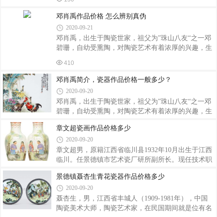
织布为生。八岁随叔父到景德镇学艺，他凭借过目不
年10月出生。幼年家道拮据，13岁经人介绍，从师于
忘的天赋和勤奋刻苦的努力，练就了陶瓷工艺取色、
邓必诏学画瓷上人物肖像。他资质聪敏，勤学苦练，
邓肖禹作品价格 怎么辨别真伪
画、填色、烧炉的绝高功夫，并在雍正彩、粉
16岁首次试制成功彩色瓷板画像。在漫长的艺术生涯
2020-09-21
中，他近师王琦等陶瓷名家之技，远师古今中外丹青
邓肖禹，出生于陶瓷世家，祖父为”珠山八友“之一邓
名家画风之长，所绘肖像传神逼真。吴康最具代表性
碧珊，自幼受熏陶，对陶瓷艺术有着浓厚的兴趣，生
作品有《马克思》、《恩格斯》、《列宁》、《斯大
前为景德镇陶瓷美术家，曾任市书画院画师、市人大
林》、《毛泽东像》粉彩瓷板画，吴康一直承担为国
410
代表、陶瓷美术界老艺术家联谊会理事。他尤擅粉
家敬绘毛主席巨型画像、为国家领导人及世界名
彩，效法景德镇花鸟瓷画名家程意亭的笔意和技巧，
邓肖禹简介，瓷器作品价格一般多少？
深得岭南画派之精妙。画作取材广泛，技法独到，色
2020-09-20
彩清丽，形神兼备，自成一格。在中国陶瓷美术界具
邓肖禹，出生于陶瓷世家，祖父为”珠山八友“之一邓
有很高的威望。邓肖禹受其祖父邓碧珊（“珠山八
碧珊，自幼受熏陶，对陶瓷艺术有着浓厚的兴趣，生
友”之一）等前辈影响，自幼对陶瓷艺术具有浓厚兴
前为景德镇陶瓷美术家，曾任市书画院画师、市人大
趣，13岁进入江西瓷业公司学艺，其间曾得到程意
章文超瓷画作品价格多少
代表、陶瓷美术界老艺术家联谊会理事。他尤擅粉
亭、刘雨岑等名家指点，受益匪浅。40年代后期，
2020-09-20
彩，效法景德镇花鸟瓷画名家程意亭的笔意和技巧，
深得岭南画派之精妙。画作取材广泛，技法独到，色
章文超男，原籍江西省临川县1932年10月出生于江西
彩清丽，形神兼备，自成一格。在中国陶瓷美术界具
临川。任景德镇市艺术瓷厂研所副所长。现任技术职
有很高的威望。邓肖禹瓷器价格2011年1月22日，由
称高级工艺美术师，1978年被授予景德镇陶瓷美术家
景德镇聂杏生青花瓷器作品价格多少
景德镇市民间民俗文化协会、景德镇市民族民俗文化
称号，系景德镇市政协第四、第五届委员、中国工艺
2020-09-20
抢救与保护中心报江西省艺术工作委员会审核，提交
美术学会高级会员、中国美术家协会江西分会会员、
中国陶瓷美术荣誉与职称颁证仪式酝酿，经得近
第五届全国人大代表。章文超14岁由家乡来景德镇，
聂杏生，男，江西省丰城人（1909-1981年），中国
随叔父、景德镇陶瓷美术家章锦学艺，受其严格教
陶瓷美术大师，陶瓷艺术家，在民国期间就是位有名