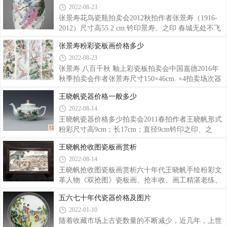
2022-08-23
著。张松涛（1926-1994）景德镇市陶瓷美术家，高
级工艺美术师。曾任中国美术家协会会员、景德镇陶
张景寿花鸟瓷瓶拍卖会2012秋拍作者张景寿（1916-
瓷馆馆长、国家用瓷办公室主任、省美协理事、市美
2012）尺寸高55.2 cm.钤印景寿、之印 春城无处不飞
协副主席。先后赴日本、香港进行陶艺交流和作品展
花，丙子（1996）年仲春月，张景寿写于珠山。张景
张景寿粉彩瓷板画价格多少
出，在国内外较高的知名度。 1926年 出生于江西景
寿（b.1920-）景德镇市陶瓷美术大师。曾任景德镇市
2022-08-23
德镇。1944年 毕业于江西浮梁陶瓷职业学校。早年师
政协第三届委员，系中国美术家协会江西分会会员。
从景德镇“珠山八友”之一的著名画家刘雨岑先生
其作品多次在国内获奖，其作品还先后在美国、印
张景寿 八百千秋 釉上彩瓷板拍卖会中国嘉德2016年
尼、新加坡、香港、澳门等国家和地区展出，受到陶
秋季拍卖会作者张景寿尺寸150×46cm. ×4拍卖场次器
瓷界专家学者及收藏家的好评。1920年 出生于江西乐
以载道——现当代陶瓷成交价：RMB920,000
王晓帆瓷器价格一般多少
平。1928年 得到景德镇花鸟瓷画名家、“珠山八友”之
2022-08-14
一的程意亭先生启蒙，学画、识字。1936年 进入浮梁
陶瓷职业学校学习，又深受程意亭教诲。
王晓帆瓷器价格多少拍卖会2011春拍作者王晓帆形式
粉彩尺寸高9cm；长17cm；直径9cm钤印之印、之
印、景德晓帆画舫 茅圃老弟三十五元旦，高人惯识人
王晓帆抢收图瓷板画赏析
家趣，笑看江心取水来，桃源渔者书，姚培基绘。桃
2022-08-14
源王逸之作。著录出版：《谦益堂藏瓷》P275原件，
熊中发、熊中荣、熊中富主编，江西美术出版社出
王晓帆抢收图瓷板画赏析六十年代王晓帆手绘粉彩文
版，2005年9月。王晓帆（1918-1963）陶瓷美术鉴评
革人物《双抢图》瓷板画、抢丰收、画工精湛老练、
家，陶瓷美术家。安徽黟县人。其父为景德镇著名的
色彩古拙、线条流畅、人物表情丰富、品相完整！高
五六七十年代瓷器价格及图片
陶瓷艺术家王大凡先生。王晓帆自幼学画，禀承家
53cmcm长90cm。
2022-01-10
传。民国时期与汪小亭、石宇初、陆云山、邓碧孙、
魏墉生、徐天梅、李明亮等共称“珠山小八友”， 擅
随着收藏市场上古瓷数量的不断减少，近几年，上世