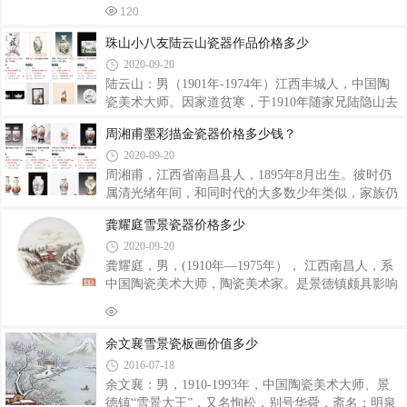
习，刻苦练习人像瓷绘，苦学工笔技法，从不懈怠。
的陶瓷艺人。擅长画青花和粉彩。他的笔调工整细
120
此后，他由浅入深，摸索瓷像画艺术规律;学习相关的
腻，人物画像栩栩如生，他画的山水和鸟兽都达到了
素描、油画、摄影、人体解剖知识;掌握颜料色彩、陶
极佳的境界，并形成了自己独特的绘画风格，被誉
珠山小八友陆云山瓷器作品价格多少
瓷材质、烧成工艺的特性;注重人物写生，观神
为“青花大王”，是景德镇近代青花的奠基人。他七岁
2020-09-20
时就开始在景德镇陶瓷作坊学徒，从事陶瓷艺术创作
陆云山：男（1901年-1974年）江西丰城人，中国陶
长达65年。20世纪60年始多次当选为景德镇市人大代
瓷美术大师。因家道贫寒，于1910年随家兄陆隐山去
表、景德镇市政协委员。1958年被评选为景德镇陶瓷
天津裕丰瓷行学徒。1915年去唐山画瓷。1918年到上
工艺美术师，1959年聘为景德镇陶瓷学院讲师，在60
周湘甫墨彩描金瓷器价格多少钱？
海搪瓷厂画搪瓷。同时掌握了扁笔作画技巧。于1921
年代被推选为景德镇市美术学会常务理事。聂杏生
2020-09-20
年到九江为人帮工画瓷。对传统粉彩装饰陶瓷得心应
手。1925年又去上海画瓷，受任伯年画风的影响，画
周湘甫，江西省南昌县人，1895年8月出生。彼时仍
瓷技法又有提高。1928年应天津裕丰召请，又得北派
属清光绪年间，和同时代的大多数少年类似，家族仍
画艺之道，因此将南北画艺揉合一体探索自己的风
会寄望于科举改变命运，于是他也上过一年私塾。可
龚耀庭雪景瓷器价格多少
格。1932年重返九江，画名鹊起浔阳。珠山小八友陆
是风云变幻世道艰难，为了生存，1 2岁时父亲不得不
2020-09-20
云山作品价格1937年定居景德镇。1953年走合作化道
将他带到景德镇，在一家南昌人开的红店学艺。传闻
路进入市第三陶瓷工业社。1956年调入陶瓷研究所
他一开始学习的是古彩，学满出师后就在店里绘瓷，
龚耀庭，男，(1910年—1975年）， 江西南昌人，系
后来又师从四川籍画师周筱松。周筱松生卒不详，名
中国陶瓷美术大师，陶瓷美术家。是景德镇颇具影响
鼎，又字小松，清光绪至民国年间活跃在景德镇。从
的粉彩工笔山水画家，其主要作品有粉彩工艺山水梅
公开发表的资料看，周筱松民国初年已在景德镇声名
瓶、“假日”山水瓷瓶等。2011年1月22日，由景德镇
大噪，1 91 5年江西瓷业公司景德镇商会曾推荐其作
市民间民俗文化协会、景德镇市民族民俗文化抢救与
余文襄雪景瓷板画价值多少
品与王大凡、王琦、潘萄宇、汪晓棠和汪野亭
保护中心报江西省艺术工作委员会审核，提交中国陶
2016-07-18
瓷美术荣誉与职称颁证仪式酝酿，经得近百名中国陶
余文襄：男，1910-1993年，中国陶瓷美术大师、景
瓷美术高级人才、大师、教授、新闻媒体代表意见，
德镇“雪景大王”，又名恂松，别号华舜，斋名：明泉