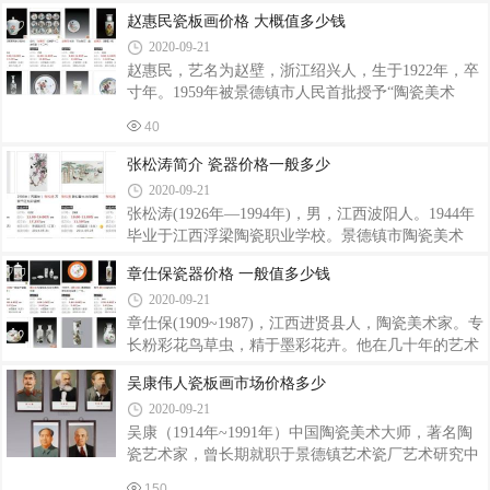
坚实的基础。王云泉的山水瓷画作品，纯粹继承了
景德镇市东郊新厂，占地面积9.6万平方，建筑面积
赵惠民瓷板画价格 大概值多少钱
5.4万平方米。“567瓷”指的是上世纪50年代、60年
2020-09-21
代、70年代国营瓷厂生产瓷器的简称。那时轻工业部
赵惠民，艺名为赵壁，浙江绍兴人，生于1922年，卒
下辖的国营大型瓷厂主要有红星、宇宙、为民、艺
寸年。1959年被景德镇市人民首批授予“陶瓷美术
术、建国、人民、红旗、光明、东风、景兴、新华、
家”，系中国工艺美术协会会员，中国美术家协会江
红光、雕塑、曙光，这14家国营瓷厂使用统一的底
40
西分会会员，曾任景召镇市政协常委，景德镇市美协
款。此外，轻工业部陶瓷研究所生产的瓷器，也被划
理事。赵惠民习艺之初，以吴道子、仇英、周舫、马
张松涛简介 瓷器价格一般多少
骀、吴友如画家之画风画技为宗，又经专业培训，并
2020-09-21
在长期研究和创作陶瓷人物绘画的艺术实践中，从陶
张松涛(1926年—1994年)，男，江西波阳人。1944年
瓷装饰角度出发、溶古今人物绘画之优长，结合瓷绘
毕业于江西浮梁陶瓷职业学校。景德镇市陶瓷美术
特点，把握器形、材质、烧成的变化，逐步形成了清
家，高级工艺美术师。中国美术家协会会员，早年师
新秀丽、工致典雅之画风。他从艺60年来，创作成果
章仕保瓷器价格 一般值多少钱
从珠山八友之一的刘雨岑。擅长花鸟、走兽等，先后
丰硕，成就卓著，享誉海内外。他的瓷画作品，
2020-09-21
赴日本、香港进行陶艺交流和作品展出，在国内外较
高的知名度。曾授予“陶瓷美术家”称号，先后担任艺
章仕保(1909~1987)，江西进贤县人，陶瓷美术家。专
术瓷厂厂长，景德镇陶瓷馆馆长，国家用瓷办公室主
长粉彩花鸟草虫，精于墨彩花卉。他在几十年的艺术
任，景德镇市美术家协会张松涛瓷器价格“567瓷”指
创作中，辛勤耕耘，精研古今中外名人杰作，广收前
吴康伟人瓷板画市场价格多少
的是上世纪50年代、60年代、70年代国营瓷厂生产瓷
人精华，博采当今之长，融会贯通，终于形成了“高
2020-09-21
器的简称。那时轻工业部下辖的国营大型瓷厂主要有
古典雅，雄浑深沉”的画风。其作品多次在国内外展
红星、宇宙、为民、艺术、建国、人民、红旗
出和获奖。如《鹦鹉桃花》、《鹦哥石榴》曾受到周
吴康（1914年~1991年）中国陶瓷美术大师，著名陶
总理的赞赏，被选为国家礼品瓷赠送外国首脑。章仕
瓷艺术家，曾长期就职于景德镇艺术瓷厂艺术研究中
保先生于1909年生于江西进贤县，自幼丧父，靠寡母
国陶瓷美术大师吴康所。字季铭，安徽泾县人。1914
150